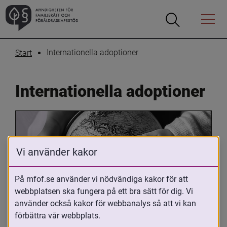
Öppna
Öppna
Menyn
sökrutan
Internationella adoptioner
Start
Internationella adoptioner
Vi använder kakor
På mfof.se använder vi nödvändiga kakor för att
webbplatsen ska fungera på ett bra sätt för dig. Vi
Oavsett om du är adopterad, 
använder också kakor för webbanalys så att vi kan
adoptivförälder eller arbetar med 
förbättra vår webbplats.
internationell adoption så kan du ha 