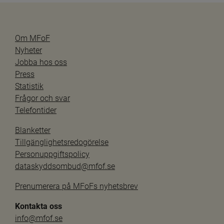
Om MFoF
Nyheter
Jobba hos oss
Press
Statistik
Frågor och svar
Telefontider
Blanketter
Tillgänglighetsredogörelse
Personuppgiftspolicy
dataskyddsombud@mfof.se
Prenumerera på MFoFs nyhetsbrev
Kontakta oss
info@mfof.se