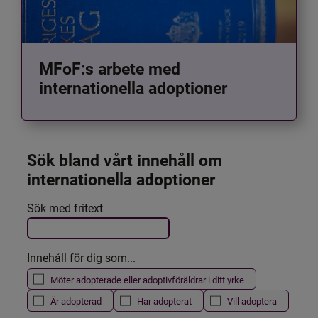
MFoF:s arbete med
internationella adoptioner
Sök bland vårt innehåll om 
internationella adoptioner
Det här formuläret postas automatiskt
Sök med fritext
Filtrera resultatet
Innehåll för dig som...
Möter adopterade eller adoptivföräldrar i ditt yrke
Är adopterad
Har adopterat
Vill adoptera