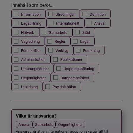
Innehåll som berör...
Information
Utredningar
Definition
Lagstiftning
Internationellt
Ansvar
Nätverk
Samarbete
Stöd
Vägledning
Regler
Lagar
Föreskrifter
Verktyg
Forskning
Administration
Publikationer
Ursprungsländer
Ursprungssökning
Oegentligheter
Barnperspektivet
Utbildning
Psykisk hälsa
Vilka är ansvariga?
Ansvar
Samarbete
Oegentligheter
Ansvaret för att en internationell adoption ska gå rätt till