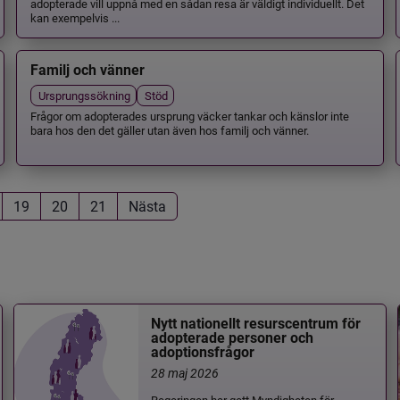
adopterade vill uppnå med en sådan resa är väldigt individuellt. Det
kan exempelvis ...
Familj och vänner
Ursprungssökning
Stöd
Frågor om adopterades ursprung väcker tankar och känslor inte
bara hos den det gäller utan även hos familj och vänner.
19
20
21
Nästa
Nytt nationellt resurscentrum för
adopterade personer och
adoptionsfrågor
28 maj 2026
Regeringen har gett Myndigheten för