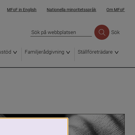
MFoF in English
Nationella minoritetsspråk
Om MFoF
Sök
sstöd
Familjerådgivning
Ställföreträdare