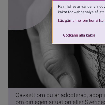
På mfof.se använder vi nödvä
kakor för webbanalys så att 
Läs gärna mer om hur vi han
Godkänn alla kakor
Oavsett om du är adopterad, adoptiv
om din egen situation eller Sverig