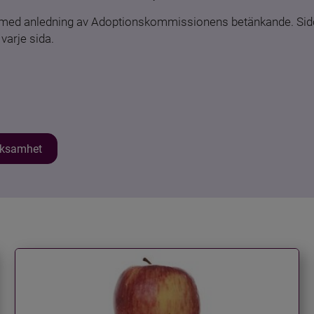
n med anledning av Adoptionskommissionens betänkande. Sido
varje sida.
erksamhet