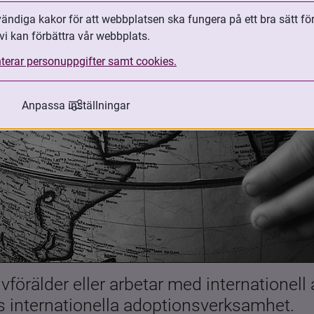
ndiga kakor för att webbplatsen ska fungera på ett bra sätt fö
vi kan förbättra vår webbplats.
terar personuppgifter samt cookies.
Anpassa inställningar
förälder eller arbetar med internationell
es internationella adoptionsverksamhet.