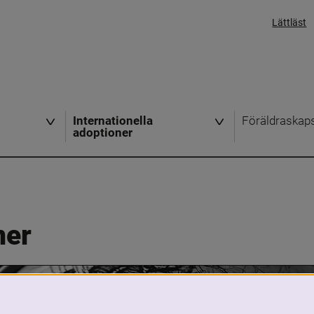
Lättläst
Internationella
Föräldraskap
adoptioner
ner