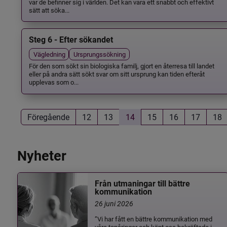
var de befinner sig i världen. Det kan vara ett snabbt och effektivt
sätt att söka...
Steg 6 - Efter sökandet
Vägledning
Ursprungssökning
För den som sökt sin biologiska familj, gjort en återresa till landet
eller på andra sätt sökt svar om sitt ursprung kan tiden efteråt
upplevas som o...
Föregående
12
13
14
15
16
17
18
Nyheter
Från utmaningar till bättre
kommunikation
26 juni 2026
”Vi har fått en bättre kommunikation med
våra tonåringar och känt oss bekräftade i