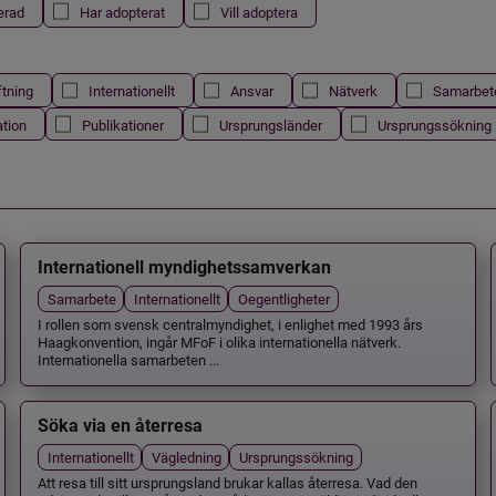
erad
Har adopterat
Vill adoptera
ftning
Internationellt
Ansvar
Nätverk
Samarbet
ation
Publikationer
Ursprungsländer
Ursprungssökning
Internationell myndighetssamverkan
Samarbete
Internationellt
Oegentligheter
I rollen som svensk centralmyndighet, i enlighet med 1993 års
Haagkonvention, ingår MFoF i olika internationella nätverk.
Internationella samarbeten ...
Söka via en återresa
Internationellt
Vägledning
Ursprungssökning
Att resa till sitt ursprungsland brukar kallas återresa. Vad den