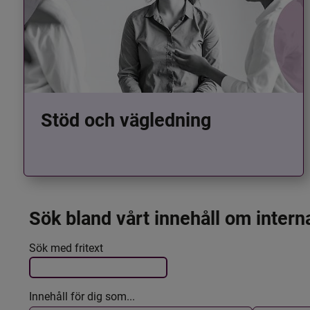
Stöd och vägledning
Sök bland vårt innehåll om intern
Det här formuläret postas automatiskt
Filtrera resultatet
Sök med fritext
Innehåll för dig som...