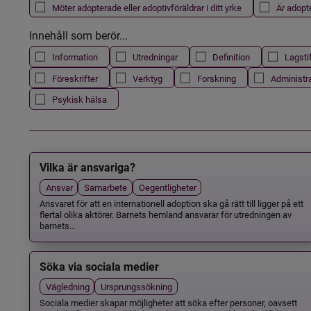
Möter adopterade eller adoptivföräldrar i ditt yrke
Är adopt
Innehåll som berör...
Information
Utredningar
Definition
Lagsti
Föreskrifter
Verktyg
Forskning
Administr
Psykisk hälsa
Vilka är ansvariga?
Ansvar
Samarbete
Oegentligheter
Ansvaret för att en internationell adoption ska gå rätt till ligger på ett
flertal olika aktörer. Barnets hemland ansvarar för utredningen av
barnets...
Söka via sociala medier
Vägledning
Ursprungssökning
Sociala medier skapar möjligheter att söka efter personer, oavsett