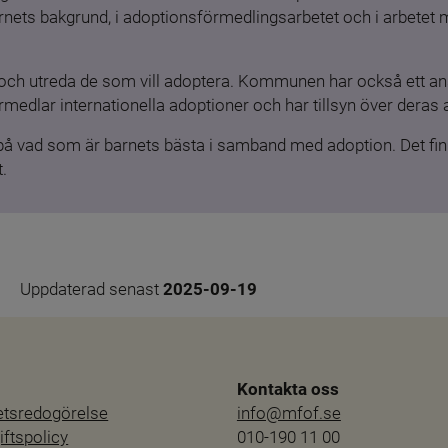
barnets bakgrund, i adoptionsförmedlingsarbetet och i arbetet
och utreda de som vill adoptera. Kommunen har också ett ansv
medlar internationella adoptioner och har tillsyn över deras 
 på vad som är barnets bästa i samband med adoption. Det finn
.
Uppdaterad senast 
2025-09-19
Kontakta oss
hetsredogörelse
info@mfof.se
ftspolicy
010-190 11 00