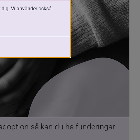
r dig. Vi använder också
 adoption så kan du ha funderingar 