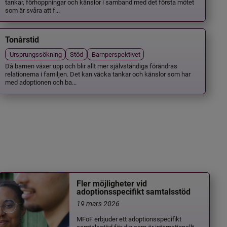
tankar, förhoppningar och känslor i samband med det första mötet
som är svåra att f...
Tonårstid
Ursprungssökning
Stöd
Barnperspektivet
Då barnen växer upp och blir allt mer självständiga förändras
relationerna i familjen. Det kan väcka tankar och känslor som har
med adoptionen och ba...
Fler möjligheter vid
adoptionsspecifikt samtalsstöd
19 mars 2026
MFoF erbjuder ett adoptionsspecifikt
samtalsstöd för dig som är internationellt