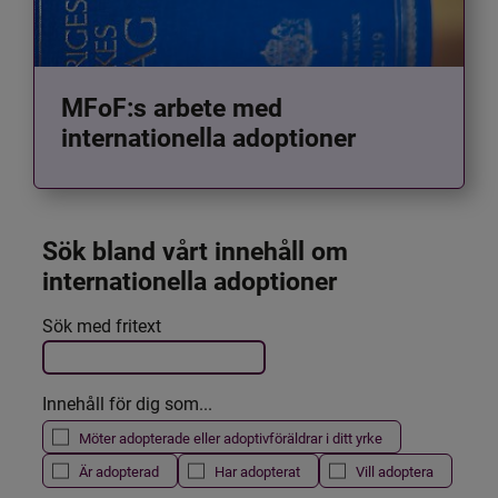
MFoF:s arbete med
internationella adoptioner
Sök bland vårt innehåll om 
internationella adoptioner
Det här formuläret postas automatiskt
Sök med fritext
Filtrera resultatet
Innehåll för dig som...
Möter adopterade eller adoptivföräldrar i ditt yrke
Är adopterad
Har adopterat
Vill adoptera