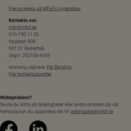
Prenumerera på MFoFs nyhetsbrev
Kontakta oss
info@mfof.se
010-190 11 00
Nygatan 40B
931 31 Skellefteå
Orgnr: 202100-4169
Ansvarig utgivare: 
Per Bergling
Fler kontaktuppgifter
Webbproblem?
Skulle du stöta på felaktigheter eller andra problem på vår 
hemsida kan du rapportera det till 
webmaster@mfof.se