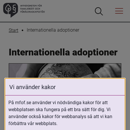
Öppna
Öppna
Menyn
sökrutan
Internationella adoptioner
Start
Internationella adoptioner
Vi använder kakor
På mfof.se använder vi nödvändiga kakor för att
webbplatsen ska fungera på ett bra sätt för dig. Vi
Oavsett om du är adopterad, 
använder också kakor för webbanalys så att vi kan
adoptivförälder eller arbetar med 
förbättra vår webbplats.
internationell adoption så kan du ha 