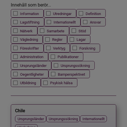
Innehåll som berör...
Information
Utredningar
Definition
Lagstiftning
Internationellt
Ansvar
Nätverk
Samarbete
Stöd
Vägledning
Regler
Lagar
Föreskrifter
Verktyg
Forskning
Administration
Publikationer
Ursprungsländer
Ursprungssökning
Oegentligheter
Barnperspektivet
Utbildning
Psykisk hälsa
Chile
Ursprungsländer
Ursprungssökning
Internationellt