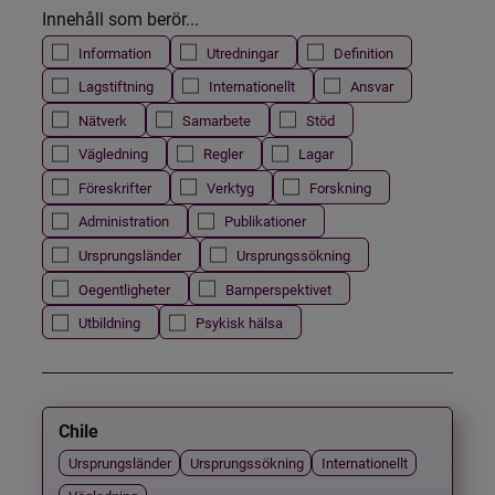
Innehåll som berör...
Information
Utredningar
Definition
Lagstiftning
Internationellt
Ansvar
Nätverk
Samarbete
Stöd
Vägledning
Regler
Lagar
Föreskrifter
Verktyg
Forskning
Administration
Publikationer
Ursprungsländer
Ursprungssökning
Oegentligheter
Barnperspektivet
Utbildning
Psykisk hälsa
Chile
Ursprungsländer
Ursprungssökning
Internationellt