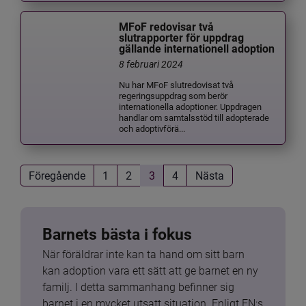
MFoF redovisar två
slutrapporter för uppdrag
gällande internationell adoption
8 februari 2024
Nu har MFoF slutredovisat två
regeringsuppdrag som berör
internationella adoptioner. Uppdragen
handlar om samtalsstöd till adopterade
och adoptivförä...
Föregående
1
2
3
4
Nästa
Barnets bästa i fokus
När föräldrar inte kan ta hand om sitt barn 
kan adoption vara ett sätt att ge barnet en ny 
familj. I detta sammanhang befinner sig 
barnet i en mycket utsatt situation. Enligt FN:s 