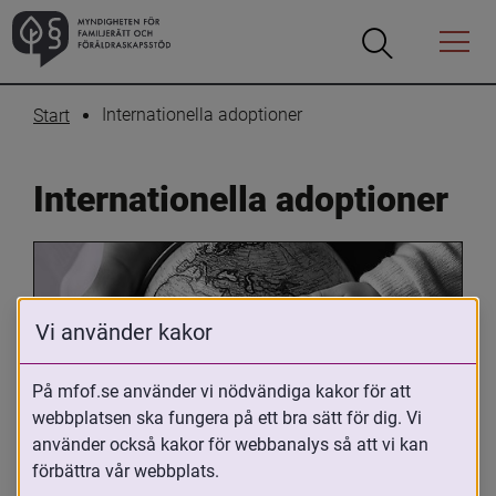
Öppna
Öppna
Menyn
sökrutan
Internationella adoptioner
Start
Internationella adoptioner
Vi använder kakor
På mfof.se använder vi nödvändiga kakor för att
webbplatsen ska fungera på ett bra sätt för dig. Vi
Oavsett om du är adopterad, 
använder också kakor för webbanalys så att vi kan
adoptivförälder eller arbetar med 
förbättra vår webbplats.
internationell adoption så kan du ha 