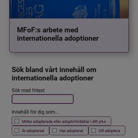
MFoF:s arbete med
internationella adoptioner
Sök bland vårt innehåll om 
internationella adoptioner
Det här formuläret postas automatiskt
Sök med fritext
Filtrera resultatet
Innehåll för dig som...
Möter adopterade eller adoptivföräldrar i ditt yrke
Är adopterad
Har adopterat
Vill adoptera