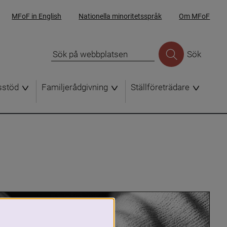
MFoF in English
Nationella minoritetsspråk
Om MFoF
Sök
sstöd
Familjerådgivning
Ställföreträdare