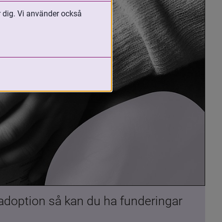
r dig. Vi använder också
 adoption så kan du ha funderingar 