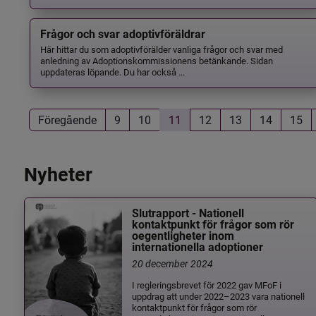
Frågor och svar adoptivföräldrar
Här hittar du som adoptivförälder vanliga frågor och svar med
anledning av Adoptionskommissionens betänkande. Sidan
uppdateras löpande. Du har också ...
Föregående
9
10
11
12
13
14
15
Nyheter
Slutrapport - Nationell
kontaktpunkt för frågor som rör
oegentligheter inom
internationella adoptioner
20 december 2024
I regleringsbrevet för 2022 gav MFoF i
uppdrag att under 2022–2023 vara nationell
kontaktpunkt för frågor som rör