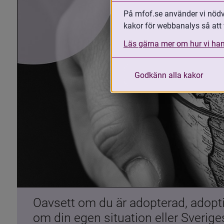
På mfof.se använder vi nödvä
kakor för webbanalys så att 
Läs gärna mer om hur vi han
Godkänn alla kakor
Oavsett om du är adopterad, adoptiv
om din egen situation eller Sverig