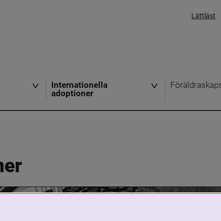
Lättläst
Internationella
Föräldraskap
adoptioner
ner