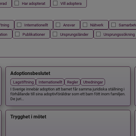
erad
Har adopterat
Vill adoptera
ftning
Internationellt
Ansvar
Nätverk
Samarbet
ation
Publikationer
Ursprungsländer
Ursprungssökning
Adoptionsbeslutet
Lagstiftning
Internationellt
Regler
Utredningar
I Sverige innebär adoption att barnet får samma juridiska ställning i
förhållande till sina adoptivföräldrar som ett barn fött inom familjen.
De juri...
Trygghet i mötet