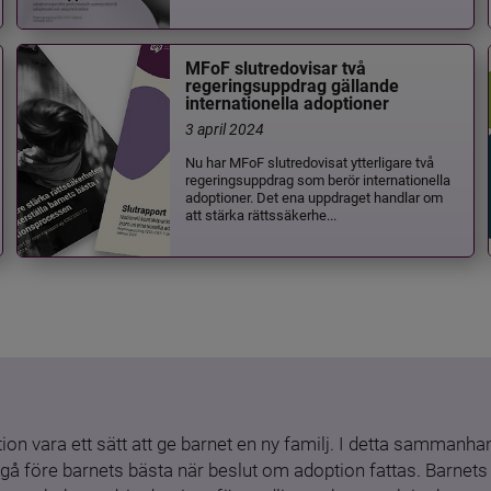
MFoF slutredovisar två
regeringsuppdrag gällande
internationella adoptioner
3 april 2024
Nu har MFoF slutredovisat ytterligare två
regeringsuppdrag som berör internationella
adoptioner. Det ena uppdraget handlar om
att stärka rättssäkerhe...
ion vara ett sätt att ge barnet en ny familj. I detta sammanhang
gå före barnets bästa när beslut om adoption fattas. Barnets b