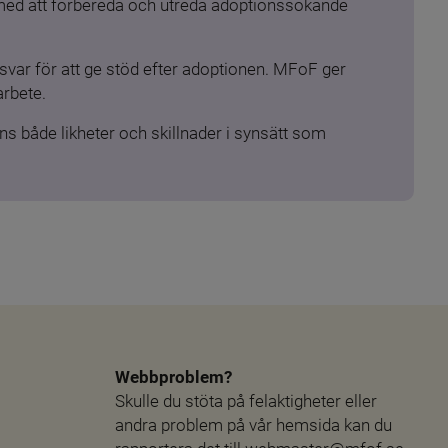
 med att förbereda och utreda adoptionssökande 
ar för att ge stöd efter adoptionen. MFoF ger 
arbete.
s både likheter och skillnader i synsätt som 
Webbproblem?
Skulle du stöta på felaktigheter eller 
andra problem på vår hemsida kan du 