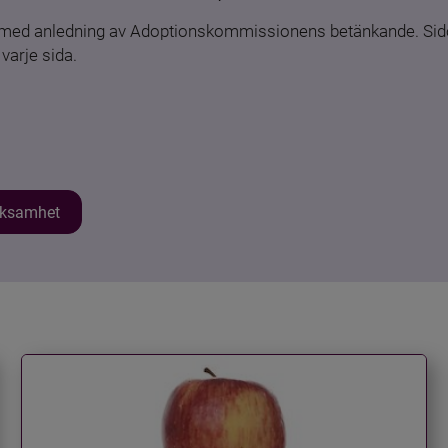
n med anledning av Adoptionskommissionens betänkande. Sido
varje sida.
erksamhet