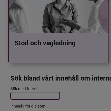
Stöd och vägledning
Sök bland vårt innehåll om intern
Det här formuläret postas automatiskt
Filtrera resultatet
Sök med fritext
Innehåll för dig som...