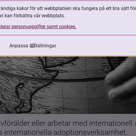
ndiga kakor för att webbplatsen ska fungera på ett bra sätt fö
vi kan förbättra vår webbplats.
terar personuppgifter samt cookies.
Anpassa inställningar
förälder eller arbetar med internationell
es internationella adoptionsverksamhet.