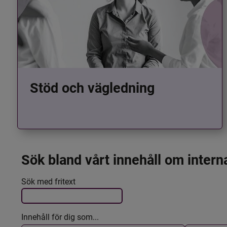
Stöd och vägledning
Sök bland vårt innehåll om intern
Det här formuläret postas automatiskt
Filtrera resultatet
Sök med fritext
Innehåll för dig som...