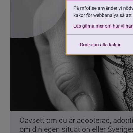
På mfof.se använder vi nödvä
kakor för webbanalys så att 
Läs gärna mer om hur vi han
Godkänn alla kakor
Oavsett om du är adopterad, adoptiv
om din egen situation eller Sverig