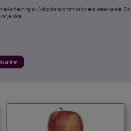
n med anledning av Adoptionskommissionens betänkande. Sido
varje sida.
erksamhet