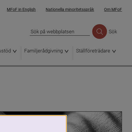
MFoF in English
Nationella minoritetsspråk
Om MFoF
Sök
sstöd
Familjerådgivning
Ställföreträdare