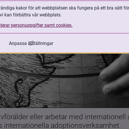
ndiga kakor för att webbplatsen ska fungera på ett bra sätt fö
vi kan förbättra vår webbplats.
terar personuppgifter samt cookies.
Anpassa inställningar
förälder eller arbetar med internationell
es internationella adoptionsverksamhet.