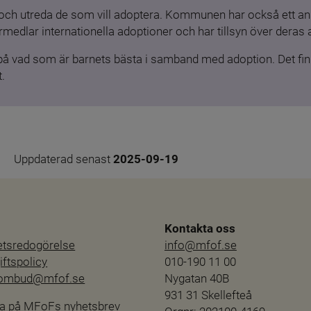
och utreda de som vill adoptera. Kommunen har också ett ansv
medlar internationella adoptioner och har tillsyn över deras 
 på vad som är barnets bästa i samband med adoption. Det finn
.
Uppdaterad senast 
2025-09-19
Kontakta oss
hetsredogörelse
info@mfof.se
ftspolicy
010-190 11 00
sombud@mfof.se
Nygatan 40B
931 31 Skellefteå
a på MFoFs nyhetsbrev