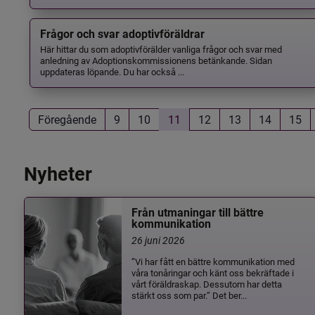
Frågor och svar adoptivföräldrar
Här hittar du som adoptivförälder vanliga frågor och svar med
anledning av Adoptionskommissionens betänkande. Sidan
uppdateras löpande. Du har också ...
Föregående
9
10
11
12
13
14
15
Nyheter
Från utmaningar till bättre
kommunikation
26 juni 2026
”Vi har fått en bättre kommunikation med
våra tonåringar och känt oss bekräftade i
vårt föräldraskap. Dessutom har detta
stärkt oss som par.” Det ber...