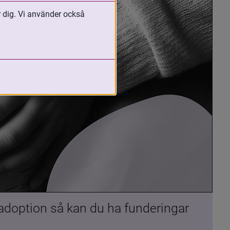
r dig. Vi använder också
 adoption så kan du ha funderingar 