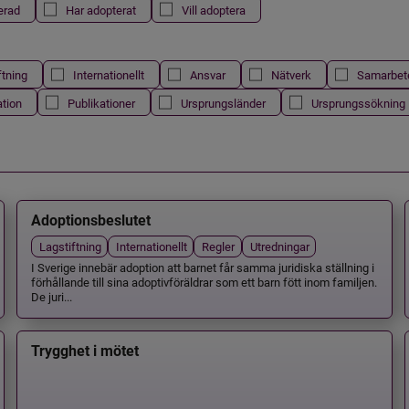
erad
Har adopterat
Vill adoptera
ftning
Internationellt
Ansvar
Nätverk
Samarbet
ation
Publikationer
Ursprungsländer
Ursprungssökning
Adoptionsbeslutet
Lagstiftning
Internationellt
Regler
Utredningar
I Sverige innebär adoption att barnet får samma juridiska ställning i
förhållande till sina adoptivföräldrar som ett barn fött inom familjen.
De juri...
Trygghet i mötet