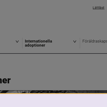
Lättläst
Internationella
Föräldraskap
adoptioner
ner