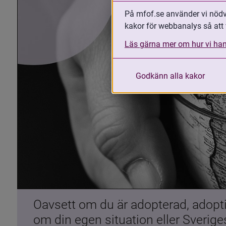
På mfof.se använder vi nödvä
kakor för webbanalys så att 
Läs gärna mer om hur vi han
Godkänn alla kakor
Oavsett om du är adopterad, adoptiv
om din egen situation eller Sverig