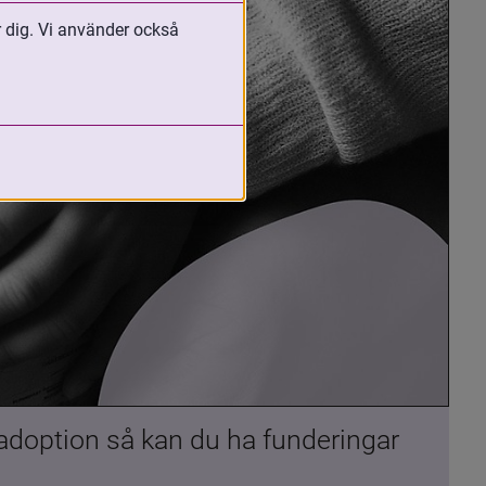
r dig. Vi använder också
 adoption så kan du ha funderingar 