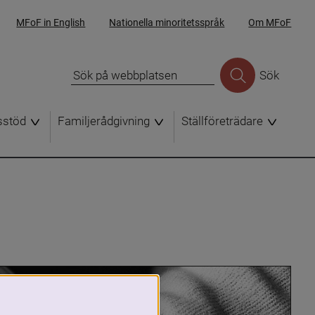
MFoF in English
Nationella minoritetsspråk
Om MFoF
Sök
sstöd
Familjerådgivning
Ställföreträdare