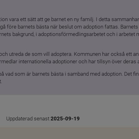
ion vara ett sätt att ge barnet en ny familj. I detta sammanhang
gå före barnets bästa när beslut om adoption fattas. Barnets b
barnets bakgrund, i adoptionsförmedlingsarbetet och i arbetet
och utreda de som vill adoptera. Kommunen har också ett ansv
medlar internationella adoptioner och har tillsyn över deras 
 på vad som är barnets bästa i samband med adoption. Det finn
.
Uppdaterad senast 
2025-09-19