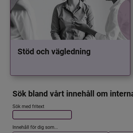
Stöd och vägledning
Sök bland vårt innehåll om intern
Det här formuläret postas automatiskt
Filtrera resultatet
Sök med fritext
Innehåll för dig som...