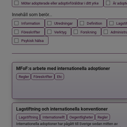
Möter adopterade eller adoptivföräldrar i ditt yrke
Är adopt
Innehåll som berör...
Information
Utredningar
Definition
Lagsti
Föreskrifter
Verktyg
Forskning
Administr
Psykisk hälsa
MFoF:s arbete med internationella adoptioner
Regler
Föreskrifter
Etc
Lagstiftning och internationella konventioner
Lagstiftning
Internationellt
Oegentligheter
Regler
Internationella adoptioner har pågått till Sverige sedan mitten av