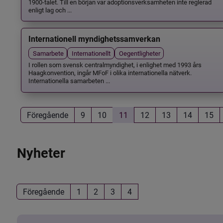
1900-talet. Till en början var adoptionsverksamheten inte reglerad
enligt lag och ...
Internationell myndighetssamverkan
Samarbete
Internationellt
Oegentligheter
I rollen som svensk centralmyndighet, i enlighet med 1993 års
Haagkonvention, ingår MFoF i olika internationella nätverk.
Internationella samarbeten ...
Föregående
9
10
11
12
13
14
15
Nyheter
Föregående
1
2
3
4