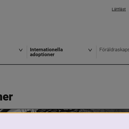
Lättläst
Internationella
Föräldraskap
adoptioner
ner