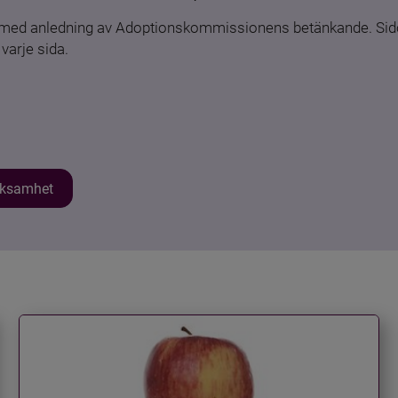
n med anledning av Adoptionskommissionens betänkande. Sido
varje sida.
erksamhet