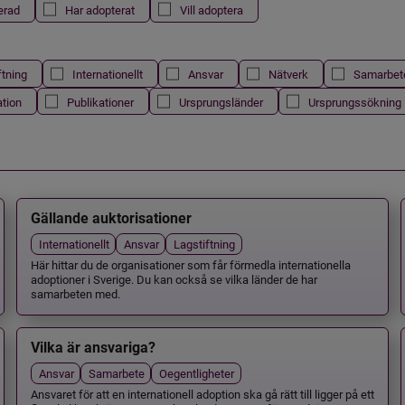
erad
Har adopterat
Vill adoptera
ftning
Internationellt
Ansvar
Nätverk
Samarbet
ation
Publikationer
Ursprungsländer
Ursprungssökning
Gällande auktorisationer
Internationellt
Ansvar
Lagstiftning
Här hittar du de organisationer som får förmedla internationella
adoptioner i Sverige. Du kan också se vilka länder de har
samarbeten med.
Vilka är ansvariga?
Ansvar
Samarbete
Oegentligheter
Ansvaret för att en internationell adoption ska gå rätt till ligger på ett