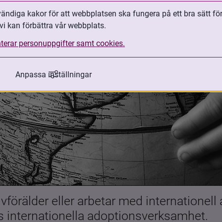
ndiga kakor för att webbplatsen ska fungera på ett bra sätt fö
vi kan förbättra vår webbplats.
terar personuppgifter samt cookies.
Anpassa inställningar
förälder eller arbetar med internationell
es internationella adoptionsverksamhet.