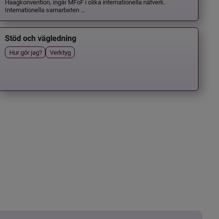
Haagkonvention, ingår MFoF i olika internationella nätverk.
Internationella samarbeten ...
Stöd och vägledning
Hur gör jag?
Verktyg