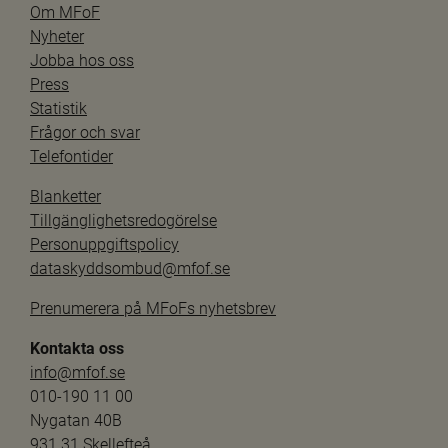
Om MFoF
Nyheter
Jobba hos oss
Press
Statistik
Frågor och svar
Telefontider
Blanketter
Tillgänglighetsredogörelse
Personuppgiftspolicy
dataskyddsombud@mfof.se
Prenumerera på MFoFs nyhetsbrev
Kontakta oss
info@mfof.se
010-190 11 00
Nygatan 40B
931 31 Skellefteå