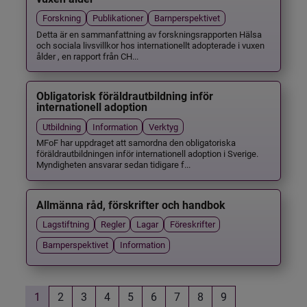
Forskning
Publikationer
Barnperspektivet
Detta är en sammanfattning av forskningsrapporten Hälsa
och sociala livsvillkor hos internationellt adopterade i vuxen
ålder , en rapport från CH...
Obligatorisk föräldrautbildning inför
internationell adoption
Utbildning
Information
Verktyg
MFoF har uppdraget att samordna den obligatoriska
föräldrautbildningen inför internationell adoption i Sverige.
Myndigheten ansvarar sedan tidigare f...
Allmänna råd, förskrifter och handbok
Lagstiftning
Regler
Lagar
Föreskrifter
Barnperspektivet
Information
1
2
3
4
5
6
7
8
9