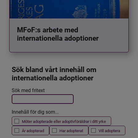
MFoF:s arbete med
internationella adoptioner
Sök bland vårt innehåll om 
internationella adoptioner
Det här formuläret postas automatiskt
Sök med fritext
Filtrera resultatet
Innehåll för dig som...
Möter adopterade eller adoptivföräldrar i ditt yrke
Är adopterad
Har adopterat
Vill adoptera