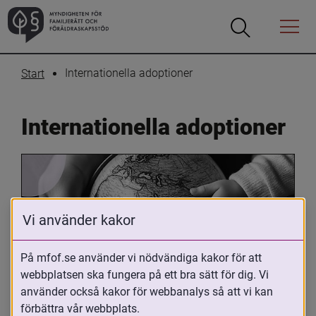
Öppna
Öppna
Menyn
sökrutan
Internationella adoptioner
Start
Internationella adoptioner
Vi använder kakor
På mfof.se använder vi nödvändiga kakor för att
Oavsett om du är adopterad, 
webbplatsen ska fungera på ett bra sätt för dig. Vi
använder också kakor för webbanalys så att vi kan
adoptivförälder eller arbetar med 
förbättra vår webbplats.
internationell adoption så kan du ha 