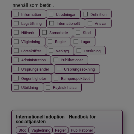
Innehåll som berör...
Information
Utredningar
Definition
Lagstiftning
Internationellt
Ansvar
Nätverk
Samarbete
Stöd
Vägledning
Regler
Lagar
Föreskrifter
Verktyg
Forskning
Administration
Publikationer
Ursprungsländer
Ursprungssökning
Oegentligheter
Barnperspektivet
Utbildning
Psykisk hälsa
Internationell adoption - Handbok för
socialtjänsten
Stöd
Vägledning
Regler
Publikationer