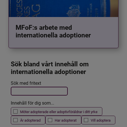
MFoF:s arbete med
internationella adoptioner
Sök bland vårt innehåll om 
internationella adoptioner
Det här formuläret postas automatiskt
Sök med fritext
Filtrera resultatet
Innehåll för dig som...
Möter adopterade eller adoptivföräldrar i ditt yrke
Är adopterad
Har adopterat
Vill adoptera