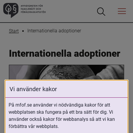
Öppna
Öppna
Menyn
sökrutan
Internationella adoptioner
Start
Internationella adoptioner
Vi använder kakor
På mfof.se använder vi nödvändiga kakor för att
webbplatsen ska fungera på ett bra sätt för dig. Vi
Oavsett om du är adopterad, 
använder också kakor för webbanalys så att vi kan
adoptivförälder eller arbetar med 
förbättra vår webbplats.
internationell adoption så kan du ha 