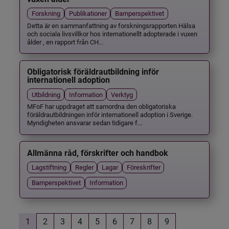
Forskning
Publikationer
Barnperspektivet
Detta är en sammanfattning av forskningsrapporten Hälsa
och sociala livsvillkor hos internationellt adopterade i vuxen
ålder , en rapport från CH...
Obligatorisk föräldrautbildning inför
internationell adoption
Utbildning
Information
Verktyg
MFoF har uppdraget att samordna den obligatoriska
föräldrautbildningen inför internationell adoption i Sverige.
Myndigheten ansvarar sedan tidigare f...
Allmänna råd, förskrifter och handbok
Lagstiftning
Regler
Lagar
Föreskrifter
Barnperspektivet
Information
1
2
3
4
5
6
7
8
9