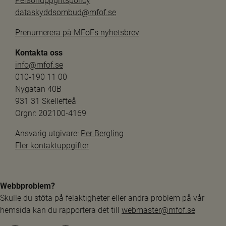
Personuppgiftspolicy
dataskyddsombud@mfof.se
Prenumerera på MFoFs nyhetsbrev
Kontakta oss
info@mfof.se
010-190 11 00
Nygatan 40B
931 31 Skellefteå
Orgnr: 202100-4169
Ansvarig utgivare: 
Per Bergling
Fler kontaktuppgifter
Webbproblem?
Skulle du stöta på felaktigheter eller andra problem på vår 
hemsida kan du rapportera det till 
webmaster@mfof.se