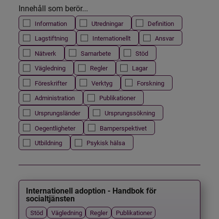
Innehåll som berör...
Information
Utredningar
Definition
Lagstiftning
Internationellt
Ansvar
Nätverk
Samarbete
Stöd
Vägledning
Regler
Lagar
Föreskrifter
Verktyg
Forskning
Administration
Publikationer
Ursprungsländer
Ursprungssökning
Oegentligheter
Barnperspektivet
Utbildning
Psykisk hälsa
Internationell adoption - Handbok för
socialtjänsten
Stöd
Vägledning
Regler
Publikationer