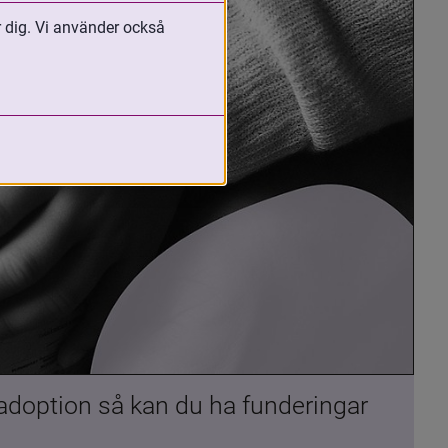
r dig. Vi använder också
 adoption så kan du ha funderingar 