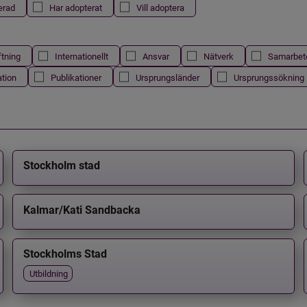
erad
Har adopterat
Vill adoptera
ftning
Internationellt
Ansvar
Nätverk
Samarbet
ation
Publikationer
Ursprungsländer
Ursprungssökning
Stockholm stad
Kalmar/Kati Sandbacka
Stockholms Stad
Utbildning