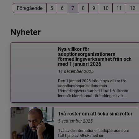
Föregående
5
6
7
8
9
10
11
12
Nyheter
Nya villkor för
adoptionsorganisationers
förmedlingsverksamhet från och
med 1 januari 2026
11 december 2025
Den 1 januari 2026 träder nya villkor för
adoptionsorganisationernas
förmedlingsverksamhet i kraft. Villkoren
innebär bland annat förändringar i vilk...
Två röster om att söka sina rötter
5 september 2025
Två av de internationellt adopterade som
fått hjälp av MFoF med sin