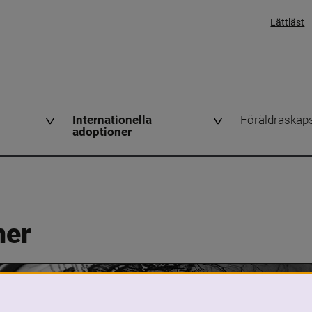
Lättläst
Internationella
Föräldraskap
adoptioner
ner