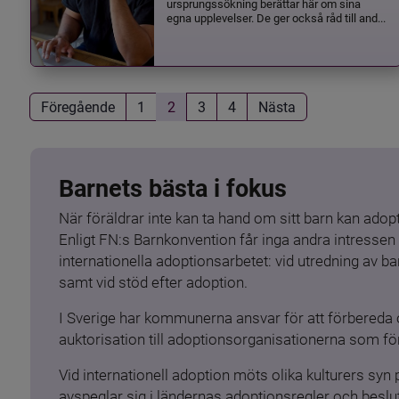
ursprungssökning berättar här om sina
egna upplevelser. De ger också råd till and...
Föregående
1
2
3
4
Nästa
Barnets bästa i fokus
När föräldrar inte kan ta hand om sitt barn kan adopt
Enligt FN:s Barnkonvention får inga andra intressen 
internationella adoptionsarbetet: vid utredning av 
samt vid stöd efter adoption.
I Sverige har kommunerna ansvar för att förbereda 
auktorisation till adoptionsorganisationerna som för
Vid internationell adoption möts olika kulturers syn
avspeglar sig i ländernas adoptionsregler och beslut