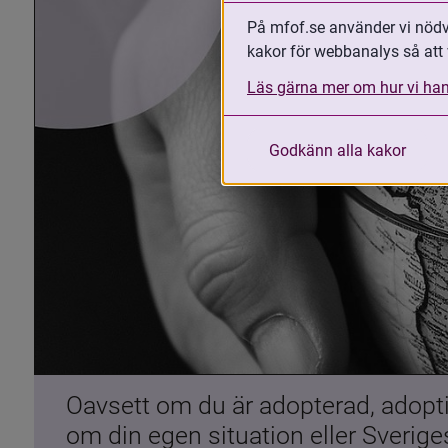
På mfof.se använder vi nödvä
kakor för webbanalys så att 
Läs gärna mer om hur vi han
Godkänn alla kakor
Oavsett om du är adopterad, adoptiv
om din egen situation eller Sverig