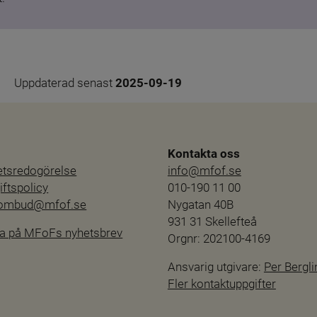
Uppdaterad senast 
2025-09-19
Kontakta oss
hetsredogörelse
info@mfof.se
ftspolicy
010-190 11 00
sombud@mfof.se
Nygatan 40B
931 31 Skellefteå
a på MFoFs nyhetsbrev
Orgnr: 202100-4169
Ansvarig utgivare: 
Per Bergli
Fler kontaktuppgifter