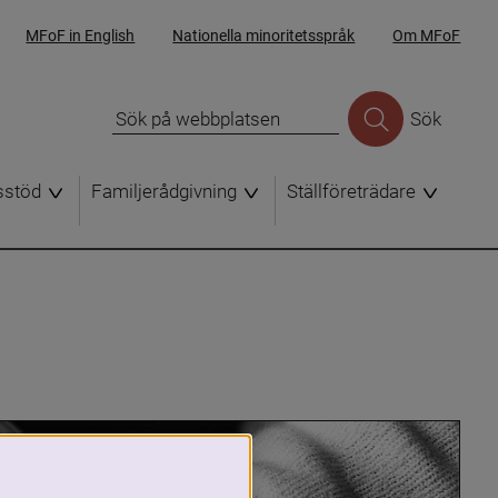
MFoF in English
Nationella minoritetsspråk
Om MFoF
Sök
sstöd
Familjerådgivning
Ställföreträdare