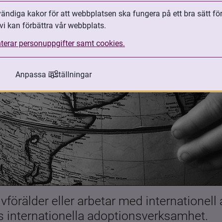
ndiga kakor för att webbplatsen ska fungera på ett bra sätt fö
vi kan förbättra vår webbplats.
terar personuppgifter samt cookies.
Anpassa inställningar
förälder eller arbetar med internationell
es internationella adoptionsverksamhet.