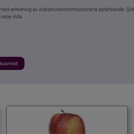
n med anledning av Adoptionskommissionens betänkande. Sido
varje sida.
erksamhet