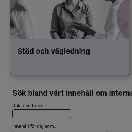
Stöd och vägledning
Sök bland vårt innehåll om intern
Det här formuläret postas automatiskt
Filtrera resultatet
Sök med fritext
Innehåll för dig som...