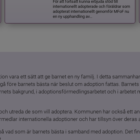
För att fortsatt kunna erbjuda stöd till
internationellt adopterade och föräldrar som
adopterat internationellt genomför MFoF nu
en ny upphandling av...
ion vara ett sätt att ge barnet en ny familj. I detta sammanhang
gå före barnets bästa när beslut om adoption fattas. Barnets b
barnets bakgrund, i adoptionsförmedlingsarbetet och i arbetet
och utreda de som vill adoptera. Kommunen har också ett ansv
medlar internationella adoptioner och har tillsyn över deras 
 på vad som är barnets bästa i samband med adoption. Det finn
.