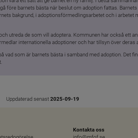
ion vara ett sätt att ge barnet en ny familj. I detta sammanhang
gå före barnets bästa när beslut om adoption fattas. Barnets b
barnets bakgrund, i adoptionsförmedlingsarbetet och i arbetet
och utreda de som vill adoptera. Kommunen har också ett ansv
medlar internationella adoptioner och har tillsyn över deras 
 på vad som är barnets bästa i samband med adoption. Det finn
.
Uppdaterad senast 
2025-09-19
Kontakta oss
hetsredogörelse
info@mfof.se