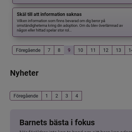
Skäl till att information saknas
Vilken information som finns bevarad om dig beror på
omständigheterna kring din adoption. Om du blev överlämnad av
någon eller hittad spelar stor rol...
Föregående
7
8
9
10
11
12
13
1
Nyheter
Föregående
1
2
3
4
Barnets bästa i fokus