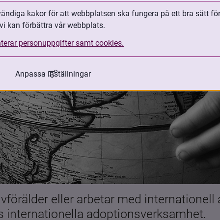
ndiga kakor för att webbplatsen ska fungera på ett bra sätt fö
vi kan förbättra vår webbplats.
terar personuppgifter samt cookies.
Anpassa inställningar
förälder eller arbetar med internationell
es internationella adoptionsverksamhet.