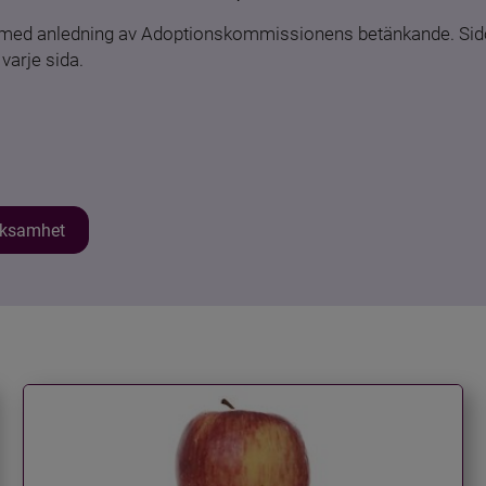
n med anledning av Adoptionskommissionens betänkande. Sido
varje sida.
erksamhet