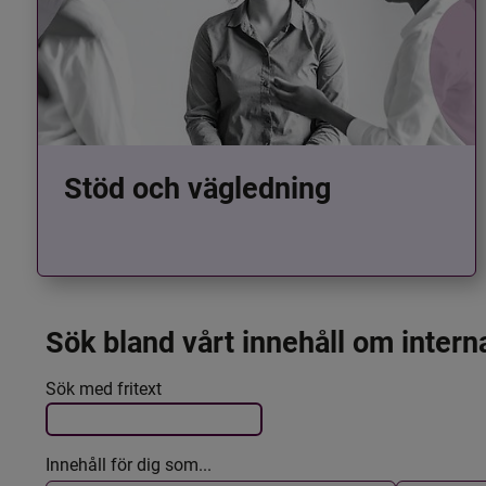
Stöd och vägledning
Sök bland vårt innehåll om intern
Det här formuläret postas automatiskt
Filtrera resultatet
Sök med fritext
Innehåll för dig som...