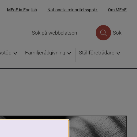
MFoF in English
Nationella minoritetsspråk
Om MFoF
Sök
sstöd
Familjerådgivning
Ställföreträdare