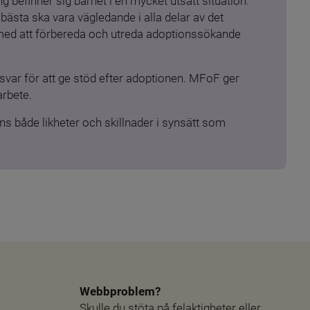
 befinner sig barnet i en mycket utsatt situation. 
ästa ska vara vägledande i alla delar av det 
 med att förbereda och utreda adoptionssökande 
ar för att ge stöd efter adoptionen. MFoF ger 
arbete.
s både likheter och skillnader i synsätt som 
Webbproblem?
Skulle du stöta på felaktigheter eller 