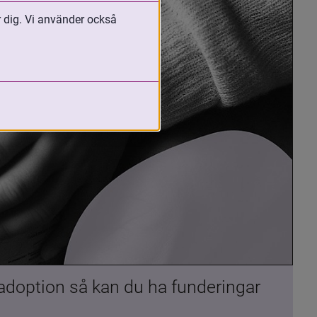
r dig. Vi använder också
 adoption så kan du ha funderingar 