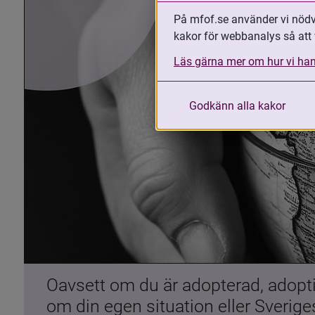
På mfof.se använder vi nödvä
kakor för webbanalys så att 
Läs gärna mer om hur vi han
Godkänn alla kakor
Oavsett om du är adopterad, adoptiv
om din egen situation eller Sverig