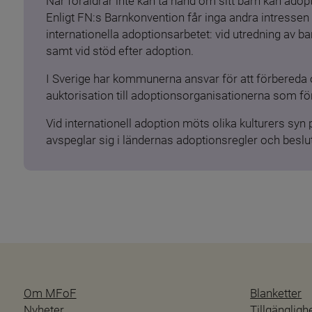
När föräldrar inte kan ta hand om sitt barn kan adopt
Enligt FN:s Barnkonvention får inga andra intressen 
internationella adoptionsarbetet: vid utredning av 
samt vid stöd efter adoption.
I Sverige har kommunerna ansvar för att förbereda 
auktorisation till adoptionsorganisationerna som för
Vid internationell adoption möts olika kulturers syn
avspeglar sig i ländernas adoptionsregler och beslut
Om MFoF
Blanketter
Nyheter
Tillgänglig