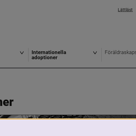
Lättläst
Internationella
Föräldraskap
adoptioner
ner