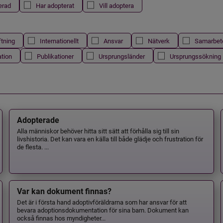
erad
Har adopterat
Vill adoptera
ftning
Internationellt
Ansvar
Nätverk
Samarbet
ation
Publikationer
Ursprungsländer
Ursprungssökning
Adopterade
Alla människor behöver hitta sitt sätt att förhålla sig till sin
livshistoria. Det kan vara en källa till både glädje och frustration för
de flesta. ...
Var kan dokument finnas?
Det är i första hand adoptivföräldrarna som har ansvar för att
bevara adoptionsdokumentation för sina barn. Dokument kan
också finnas hos myndigheter...