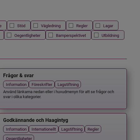
e
Stöd
Vägledning
Regler
Lagar
Oegentligheter
Barnperspektivet
Utbildning
Frågor & svar
Information
Föreskrifter
Lagstiftning
Använd länkarna nedan eller i huvudmenyn för att se frågor och
svar i olika kategorier.
Godkännande och Haagintyg
Information
Internationellt
Lagstiftning
Regler
Oegentligheter