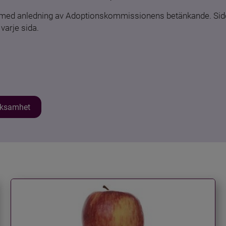
n med anledning av Adoptionskommissionens betänkande. Sido
varje sida.
erksamhet