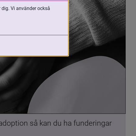
r dig. Vi använder också
 adoption så kan du ha funderingar 