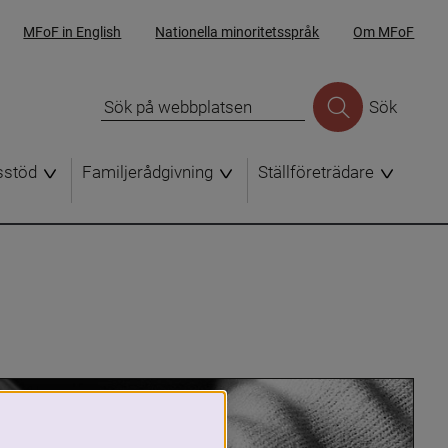
MFoF in English
Nationella minoritetsspråk
Om MFoF
Sök
sstöd
Familjerådgivning
Ställföreträdare