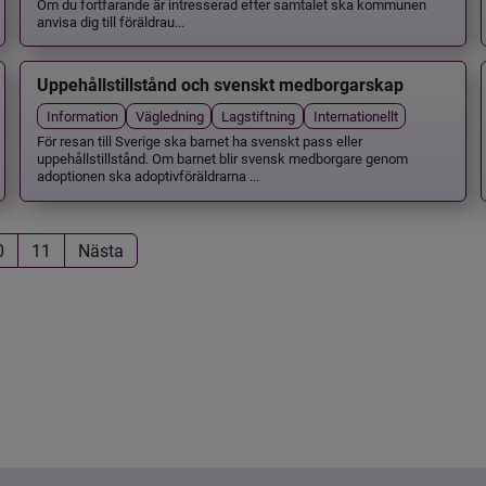
Om du fortfarande är intresserad efter samtalet ska kommunen
anvisa dig till föräldrau...
Uppehållstillstånd och svenskt medborgarskap
Information
Vägledning
Lagstiftning
Internationellt
För resan till Sverige ska barnet ha svenskt pass eller
uppehållstillstånd. Om barnet blir svensk medborgare genom
adoptionen ska adoptivföräldrarna ...
0
11
Nästa