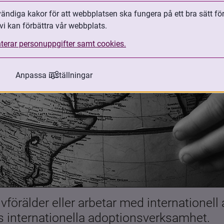
ndiga kakor för att webbplatsen ska fungera på ett bra sätt fö
vi kan förbättra vår webbplats.
terar personuppgifter samt cookies.
Anpassa inställningar
förälder eller arbetar med internationell
es internationella adoptionsverksamhet.