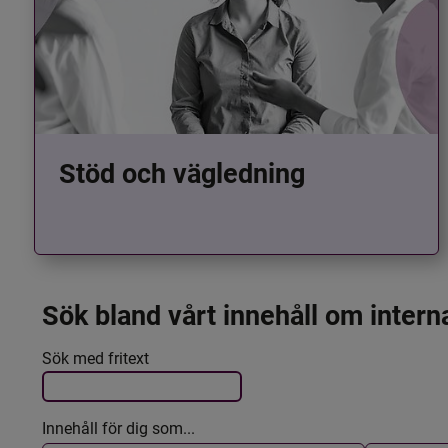
Stöd och vägledning
Sök bland vårt innehåll om intern
Det här formuläret postas automatiskt
Filtrera resultatet
Sök med fritext
Innehåll för dig som...