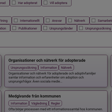
erad
Har adopterat
Vill adoptera
ftning
Internationellt
Ansvar
Nätverk
Samarbet
ation
Publikationer
Ursprungsländer
Ursprungssökning
Organisationer och nätverk för adopterade
Ursprungssökning
Information
Nätverk
Organisationer och nätverk för adopterade och adoptivfamiljer
samlar information och erfarenheter om adoption och
ursprungsfrågor. Även sociala medie...
Medgivande från kommunen
Information
Vägledning
Regler
Ofta börjar processen med ett informationssamtal hos kommunen.