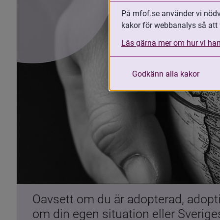
På mfof.se använder vi nödvä
kakor för webbanalys så att 
Läs gärna mer om hur vi han
Godkänn alla kakor
Oavsett om du är adopterad, adoptiv
om din egen situation eller Sverig