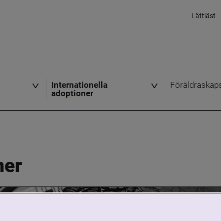
Lättläst
Internationella
Föräldraskap
adoptioner
ner