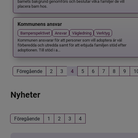
barnets bakgrund genomförs och beslutar vilka familjer de vill
placera barn hos.
Kommunens ansvar
Barnperspektivet
Ansvar
Vägledning
Verktyg
Kommunen ansvarar för att personer som vill adoptera är väl
förberedda och utredda samt för att erbjuda familjen stöd efter
adoptionen. Till stöd i a...
Föregående
2
3
4
5
6
7
8
9
1
Nyheter
Föregående
1
2
3
4