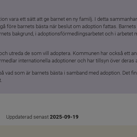
ion vara ett sätt att ge barnet en ny familj. I detta sammanhang
gå före barnets bästa när beslut om adoption fattas. Barnets b
barnets bakgrund, i adoptionsförmedlingsarbetet och i arbetet
och utreda de som vill adoptera. Kommunen har också ett ansv
medlar internationella adoptioner och har tillsyn över deras 
 på vad som är barnets bästa i samband med adoption. Det finn
.
Uppdaterad senast 
2025-09-19