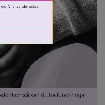
r dig. Vi använder också
 adoption så kan du ha funderingar 