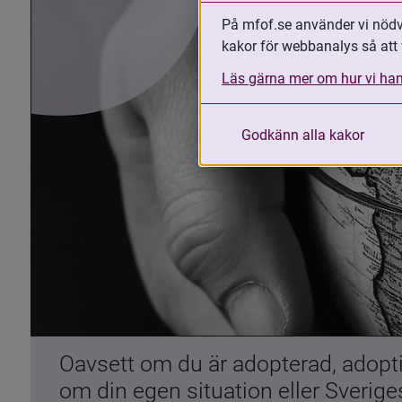
På mfof.se använder vi nödvä
kakor för webbanalys så att 
Läs gärna mer om hur vi han
Godkänn alla kakor
Oavsett om du är adopterad, adoptiv
om din egen situation eller Sverig