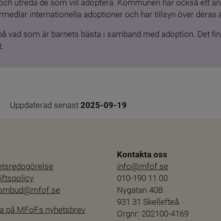
och utreda de som vill adoptera. Kommunen har också ett ansv
medlar internationella adoptioner och har tillsyn över deras 
 på vad som är barnets bästa i samband med adoption. Det finn
.
Uppdaterad senast 
2025-09-19
Kontakta oss
hetsredogörelse
info@mfof.se
ftspolicy
010-190 11 00
sombud@mfof.se
Nygatan 40B
931 31 Skellefteå
a på MFoFs nyhetsbrev
Orgnr: 202100-4169