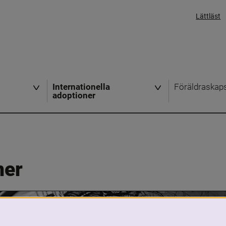
Lättläst
Internationella
Föräldraskap
adoptioner
ner