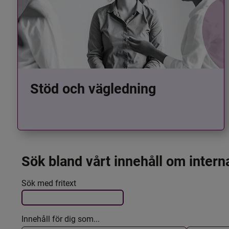
Stöd och vägledning
Sök bland vårt innehåll om intern
Det här formuläret postas automatiskt
Filtrera resultatet
Sök med fritext
Innehåll för dig som...