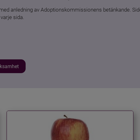
n med anledning av Adoptionskommissionens betänkande. Sido
varje sida.
erksamhet