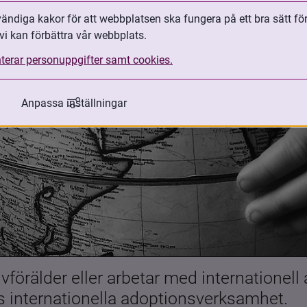
ndiga kakor för att webbplatsen ska fungera på ett bra sätt fö
vi kan förbättra vår webbplats.
terar personuppgifter samt cookies.
Anpassa inställningar
förälder eller arbetar med internationell
es internationella adoptionsverksamhet.