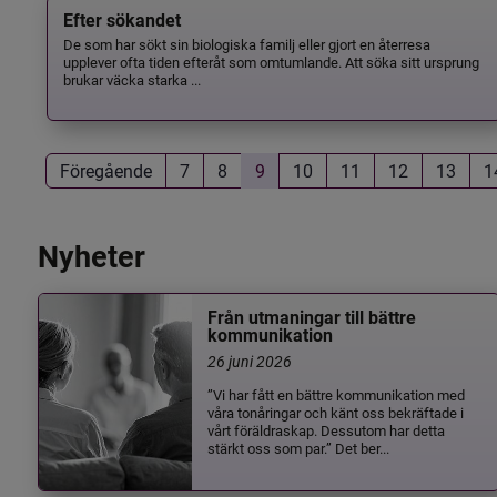
Efter sökandet
De som har sökt sin biologiska familj eller gjort en återresa
upplever ofta tiden efteråt som omtumlande. Att söka sitt ursprung
brukar väcka starka ...
Föregående
7
8
9
10
11
12
13
1
Nyheter
Från utmaningar till bättre
kommunikation
26 juni 2026
”Vi har fått en bättre kommunikation med
våra tonåringar och känt oss bekräftade i
vårt föräldraskap. Dessutom har detta
stärkt oss som par.” Det ber...