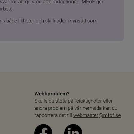
ar för att ge stöd efter adoptionen. MFoF ger 
arbete.
s både likheter och skillnader i synsätt som 
Webbproblem?
Skulle du stöta på felaktigheter eller 
andra problem på vår hemsida kan du 
rapportera det till 
webmaster@mfof.se