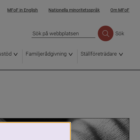
MFoF in English
Nationella minoritetsspråk
Om MFoF
Sök
sstöd
Familjerådgivning
Ställföreträdare