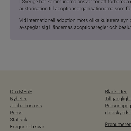
I Sverige har kommunerna ansvar för att förbereda 
auktorisation till adoptionsorganisationerna som för
Vid internationell adoption möts olika kulturers syn
avspeglar sig i ländernas adoptionsregler och beslut
Om MFoF
Blanketter
Nyheter
Tillgänglig
Jobba hos oss
Personuppgi
Press
dataskydd
Statistik
Prenumerer
Frågor och svar