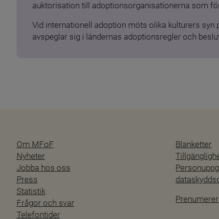
auktorisation till adoptionsorganisationerna som för
Vid internationell adoption möts olika kulturers syn
avspeglar sig i ländernas adoptionsregler och beslut
Om MFoF
Blanketter
Nyheter
Tillgänglig
Jobba hos oss
Personuppgi
Press
dataskydd
Statistik
Prenumerer
Frågor och svar
Telefontider