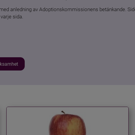
n med anledning av Adoptionskommissionens betänkande. Sido
varje sida.
erksamhet