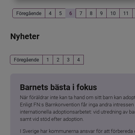
Föregående
4
5
6
7
8
9
10
11
Nyheter
Föregående
1
2
3
4
Barnets bästa i fokus
När föräldrar inte kan ta hand om sitt barn kan adopt
Enligt FN:s Barnkonvention får inga andra intressen 
internationella adoptionsarbetet: vid utredning av 
samt vid stöd efter adoption.
I Sverige har kommunerna ansvar för att förbereda 