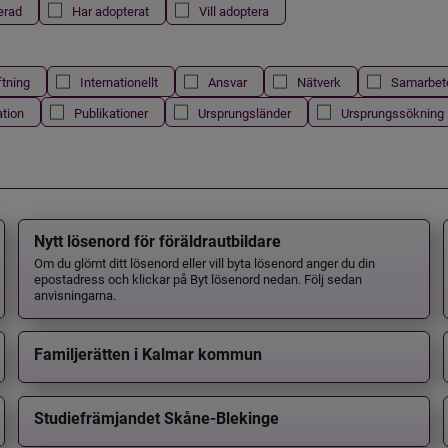
erad
Har adopterat
Vill adoptera
ftning
Internationellt
Ansvar
Nätverk
Samarbet
ation
Publikationer
Ursprungsländer
Ursprungssökning
Nytt lösenord för föräldrautbildare
Om du glömt ditt lösenord eller vill byta lösenord anger du din
epostadress och klickar på Byt lösenord nedan. Följ sedan
anvisningarna.
Familjerätten i Kalmar kommun
Studiefrämjandet Skåne-Blekinge