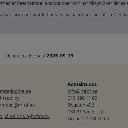
medlar internationella adoptioner och har tillsyn över deras 
 på vad som är barnets bästa i samband med adoption. Det finn
.
Uppdaterad senast 
2025-09-19
Kontakta oss
hetsredogörelse
info@mfof.se
ftspolicy
010-190 11 00
sombud@mfof.se
Nygatan 40B
931 31 Skellefteå
a på MFoFs nyhetsbrev
Orgnr: 202100-4169