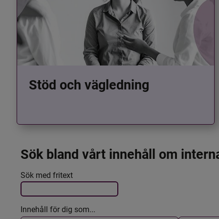
Stöd och vägledning
Sök bland vårt innehåll om intern
Det här formuläret postas automatiskt
Filtrera resultatet
Sök med fritext
Innehåll för dig som...