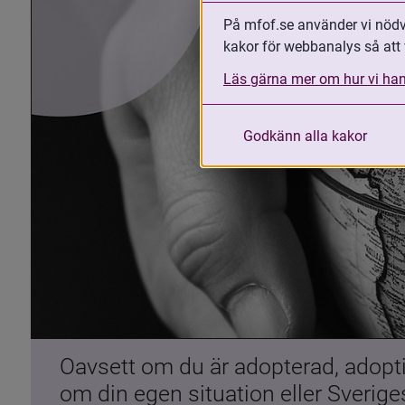
På mfof.se använder vi nödvä
kakor för webbanalys så att 
Läs gärna mer om hur vi han
Godkänn alla kakor
Oavsett om du är adopterad, adoptiv
om din egen situation eller Sverig