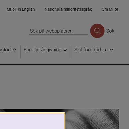
MFoF in English
Nationella minoritetsspråk
Om MFoF
Sök
sstöd
Familjerådgivning
Ställföreträdare