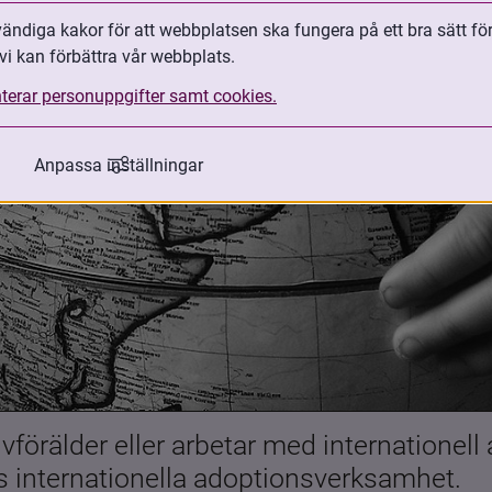
ndiga kakor för att webbplatsen ska fungera på ett bra sätt fö
vi kan förbättra vår webbplats.
terar personuppgifter samt cookies.
Anpassa inställningar
förälder eller arbetar med internationell
es internationella adoptionsverksamhet.