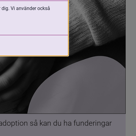
r dig. Vi använder också
 adoption så kan du ha funderingar 