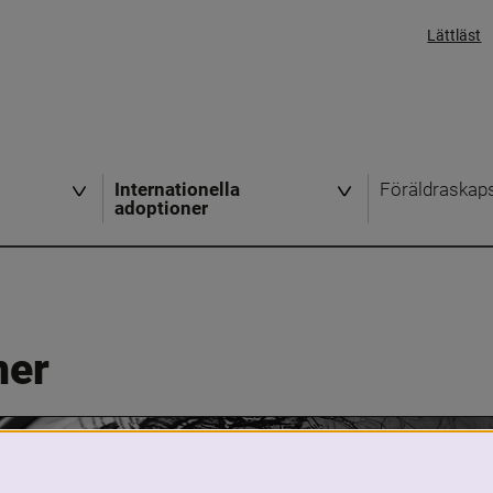
Lättläst
Internationella
Föräldraskap
adoptioner
ner