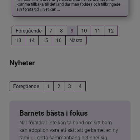
komma tillbaka till det land där man föddes och tillbringade
sin första tid i livet kan ...
Föregående
7
8
9
10
11
12
13
14
15
16
Nästa
Nyheter
Föregående
1
2
3
4
Barnets bästa i fokus
När föräldrar inte kan ta hand om sitt barn 
kan adoption vara ett sätt att ge barnet en ny 
familj. I detta sammanhang befinner sig 