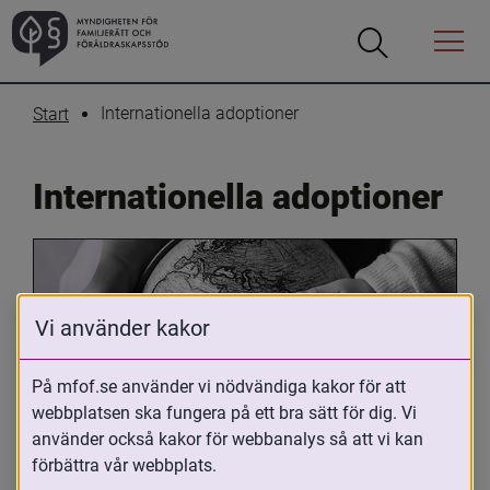
Öppna
Öppna
Menyn
sökrutan
Internationella adoptioner
Start
Internationella adoptioner
Vi använder kakor
På mfof.se använder vi nödvändiga kakor för att
webbplatsen ska fungera på ett bra sätt för dig. Vi
Oavsett om du är adopterad, 
använder också kakor för webbanalys så att vi kan
adoptivförälder eller arbetar med 
förbättra vår webbplats.
internationell adoption så kan du ha 