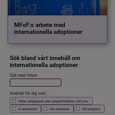
MFoF:s arbete med
internationella adoptioner
Sök bland vårt innehåll om 
internationella adoptioner
Det här formuläret postas automatiskt
Sök med fritext
Filtrera resultatet
Innehåll för dig som...
Möter adopterade eller adoptivföräldrar i ditt yrke
Är adopterad
Har adopterat
Vill adoptera