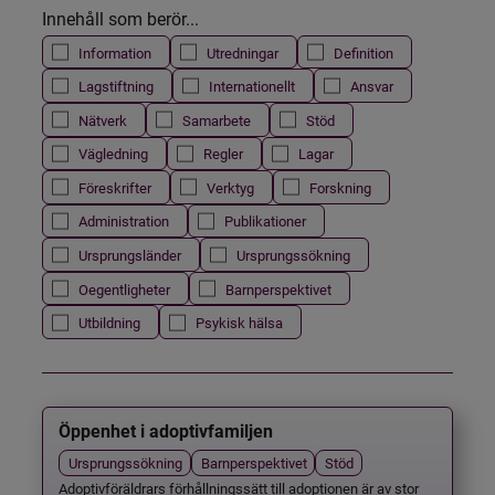
Innehåll som berör...
Information
Utredningar
Definition
Lagstiftning
Internationellt
Ansvar
Nätverk
Samarbete
Stöd
Vägledning
Regler
Lagar
Föreskrifter
Verktyg
Forskning
Administration
Publikationer
Ursprungsländer
Ursprungssökning
Oegentligheter
Barnperspektivet
Utbildning
Psykisk hälsa
Öppenhet i adoptivfamiljen
Ursprungssökning
Barnperspektivet
Stöd
Adoptivföräldrars förhållningssätt till adoptionen är av stor