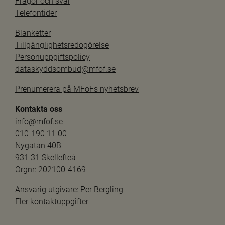
Frågor och svar
Telefontider
Blanketter
Tillgänglighetsredogörelse
Personuppgiftspolicy
dataskyddsombud@mfof.se
Prenumerera på MFoFs nyhetsbrev
Kontakta oss
info@mfof.se
010-190 11 00
Nygatan 40B
931 31 Skellefteå
Orgnr: 202100-4169
Ansvarig utgivare: 
Per Bergling
Fler kontaktuppgifter