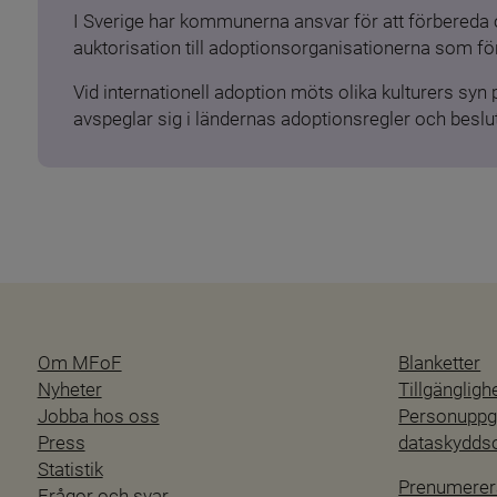
I Sverige har kommunerna ansvar för att förbereda 
auktorisation till adoptionsorganisationerna som för
Vid internationell adoption möts olika kulturers syn
avspeglar sig i ländernas adoptionsregler och beslut
Om MFoF
Blanketter
Nyheter
Tillgänglig
Jobba hos oss
Personuppgi
Press
dataskydd
Statistik
Prenumerer
Frågor och svar