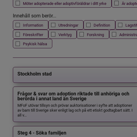
Möter adopterade eller adoptivföräldrar i ditt yrke
Är adopt
Innehåll som berör...
Information
Utredningar
Definition
Lagsti
Föreskrifter
Verktyg
Forskning
Administr
Psykisk hälsa
Stockholm stad
Frågor & svar om adoption riktade till anhöriga och
berörda i annat land än Sverige
MFoF utövar tillsyn och prövar auktorisationer i syfte att adoptioner
av barn till Sverige sker enligt lag och på ett etiskt godtagbart sätt. I
all v...
Steg 4 - Söka familjen