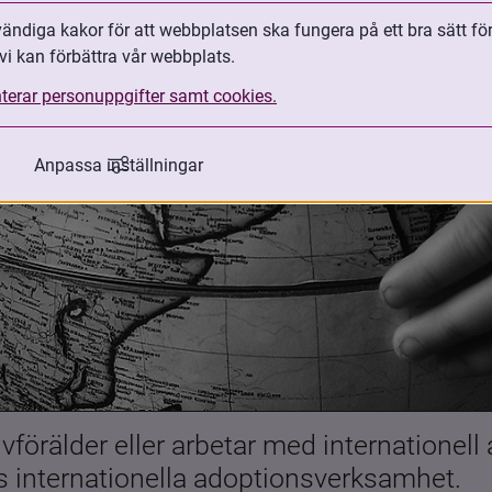
ndiga kakor för att webbplatsen ska fungera på ett bra sätt fö
vi kan förbättra vår webbplats.
terar personuppgifter samt cookies.
Anpassa inställningar
förälder eller arbetar med internationell
es internationella adoptionsverksamhet.