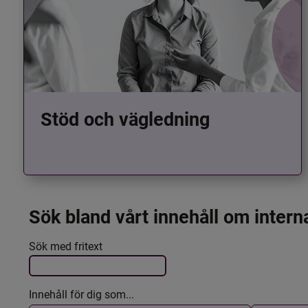
Stöd och vägledning
Sök bland vårt innehåll om intern
Det här formuläret postas automatiskt
Filtrera resultatet
Sök med fritext
Innehåll för dig som...