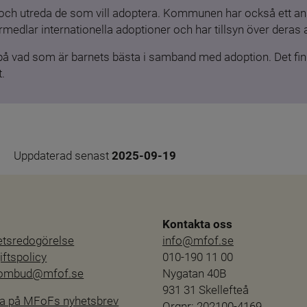
och utreda de som vill adoptera. Kommunen har också ett ansv
medlar internationella adoptioner och har tillsyn över deras 
 på vad som är barnets bästa i samband med adoption. Det finn
.
Uppdaterad senast 
2025-09-19
Kontakta oss
hetsredogörelse
info@mfof.se
ftspolicy
010-190 11 00
sombud@mfof.se
Nygatan 40B
931 31 Skellefteå
a på MFoFs nyhetsbrev
Orgnr: 202100-4169