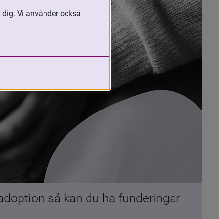
r dig. Vi använder också
 adoption så kan du ha funderingar 