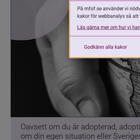
På mfof.se använder vi nödvä
kakor för webbanalys så att 
Läs gärna mer om hur vi han
Godkänn alla kakor
Oavsett om du är adopterad, adoptiv
om din egen situation eller Sverig