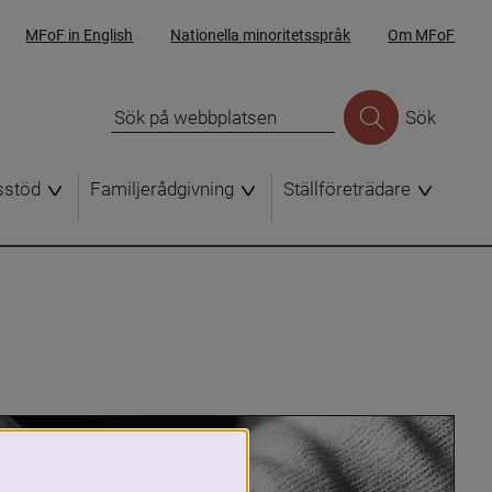
MFoF in English
Nationella minoritetsspråk
Om MFoF
Sök
sstöd
Familjerådgivning
Ställföreträdare