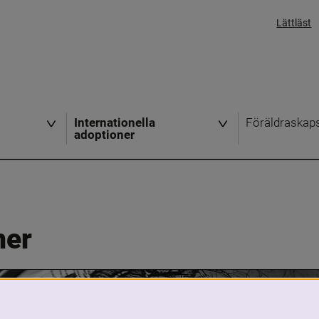
Lättläst
Internationella
Föräldraskap
adoptioner
ner