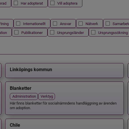
erad
Har adopterat
Vill adoptera
ftning
Internationellt
Ansvar
Nätverk
Samarbet
ation
Publikationer
Ursprungsländer
Ursprungssökning
Linköpings kommun
Blanketter
Administration
Verktyg
Här finns blanketter för socialnämndens handläggning av ärenden
om adoption.
Chile