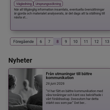
Vägledning
Ursprungssökning
När all tillgänglig information insamlats, eventuella översättningar
är gjorda och materialet analyserats, är det dags att ta ställning till
nästa st...
Föregående
6
7
8
9
10
11
12
13
Nyheter
Från utmaningar till bättre
kommunikation
26 juni 2026
”Vi har fått en bättre kommunikation med
våra tonåringar och känt oss bekräftade i
vårt föräldraskap. Dessutom har detta
stärkt oss som par.” Det ber...