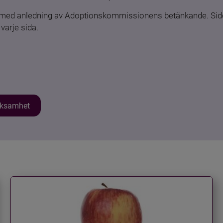
n med anledning av Adoptionskommissionens betänkande. Sido
varje sida.
erksamhet