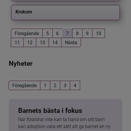
Krokom
Föregående
5
6
7
8
9
10
11
12
13
14
Nästa
Nyheter
Föregående
1
2
3
4
Barnets bästa i fokus
När föräldrar inte kan ta hand om sitt barn 
kan adoption vara ett sätt att ge barnet en ny 