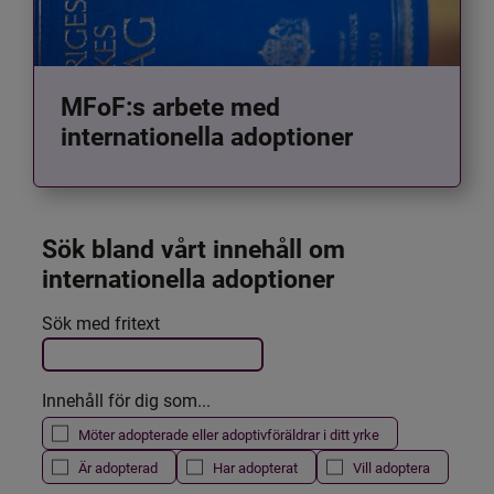
MFoF:s arbete med
internationella adoptioner
Sök bland vårt innehåll om 
internationella adoptioner
Det här formuläret postas automatiskt
Sök med fritext
Filtrera resultatet
Innehåll för dig som...
Möter adopterade eller adoptivföräldrar i ditt yrke
Är adopterad
Har adopterat
Vill adoptera