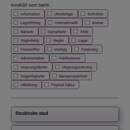
Innehåll som berör...
Information
Utredningar
Definition
Lagstiftning
Internationellt
Ansvar
Nätverk
Samarbete
Stöd
Vägledning
Regler
Lagar
Föreskrifter
Verktyg
Forskning
Administration
Publikationer
Ursprungsländer
Ursprungssökning
Oegentligheter
Barnperspektivet
Utbildning
Psykisk hälsa
Stockholm stad