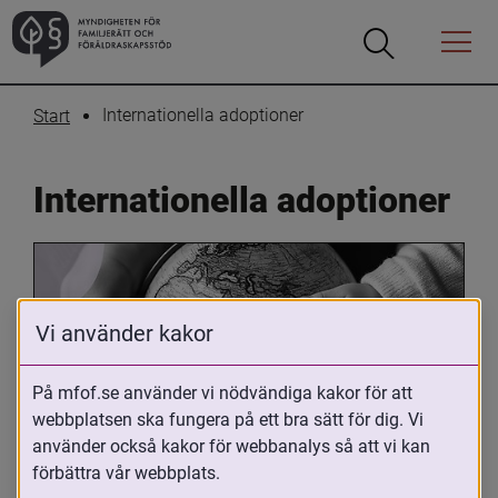
Öppna
Öppna
Menyn
sökrutan
Internationella adoptioner
Start
Internationella adoptioner
Vi använder kakor
På mfof.se använder vi nödvändiga kakor för att
webbplatsen ska fungera på ett bra sätt för dig. Vi
Oavsett om du är adopterad, 
använder också kakor för webbanalys så att vi kan
adoptivförälder eller arbetar med 
förbättra vår webbplats.
internationell adoption så kan du ha 