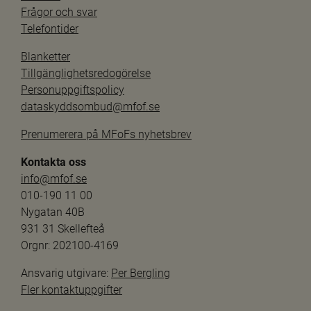
Frågor och svar
Telefontider
Blanketter
Tillgänglighetsredogörelse
Personuppgiftspolicy
dataskyddsombud@mfof.se
Prenumerera på MFoFs nyhetsbrev
Kontakta oss
info@mfof.se
010-190 11 00
Nygatan 40B
931 31 Skellefteå
Orgnr: 202100-4169
Ansvarig utgivare: 
Per Bergling
Fler kontaktuppgifter