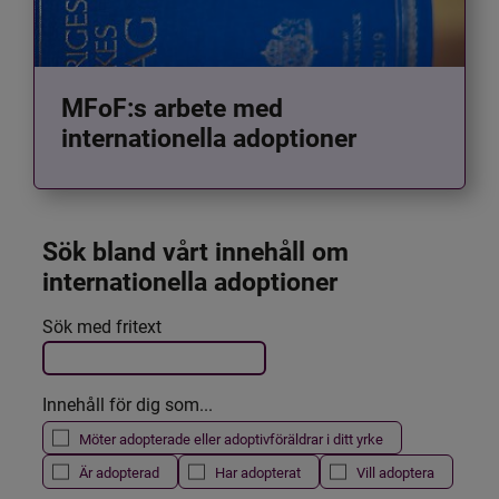
MFoF:s arbete med
internationella adoptioner
Sök bland vårt innehåll om 
internationella adoptioner
Det här formuläret postas automatiskt
Sök med fritext
Filtrera resultatet
Innehåll för dig som...
Möter adopterade eller adoptivföräldrar i ditt yrke
Är adopterad
Har adopterat
Vill adoptera