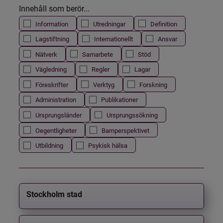
Innehåll som berör...
Information
Utredningar
Definition
Lagstiftning
Internationellt
Ansvar
Nätverk
Samarbete
Stöd
Vägledning
Regler
Lagar
Föreskrifter
Verktyg
Forskning
Administration
Publikationer
Ursprungsländer
Ursprungssökning
Oegentligheter
Barnperspektivet
Utbildning
Psykisk hälsa
Stockholm stad