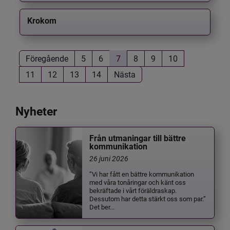
Krokom
Föregående
5
6
7
8
9
10
11
12
13
14
Nästa
Nyheter
Från utmaningar till bättre
kommunikation
26 juni 2026
”Vi har fått en bättre kommunikation
med våra tonåringar och känt oss
bekräftade i vårt föräldraskap.
Dessutom har detta stärkt oss som par.”
Det ber...