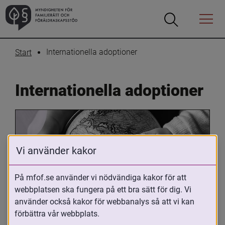
Öppna
Öppna
Menyn
sökrutan
Internationella adoptioner
Start
Internationella adoptioner
Vi använder kakor
På mfof.se använder vi nödvändiga kakor för att
webbplatsen ska fungera på ett bra sätt för dig. Vi
Oavsett om du är adopterad, 
använder också kakor för webbanalys så att vi kan
adoptivförälder eller arbetar med 
förbättra vår webbplats.
internationell adoption så kan du ha 