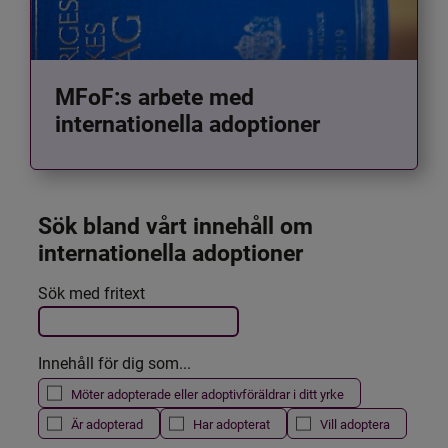
MFoF:s arbete med
internationella adoptioner
Sök bland vårt innehåll om 
internationella adoptioner
Det här formuläret postas automatiskt
Sök med fritext
Filtrera resultatet
Innehåll för dig som...
Möter adopterade eller adoptivföräldrar i ditt yrke
Är adopterad
Har adopterat
Vill adoptera