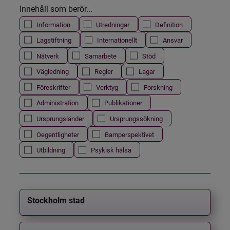
Innehåll som berör...
Information
Utredningar
Definition
Lagstiftning
Internationellt
Ansvar
Nätverk
Samarbete
Stöd
Vägledning
Regler
Lagar
Föreskrifter
Verktyg
Forskning
Administration
Publikationer
Ursprungsländer
Ursprungssökning
Oegentligheter
Barnperspektivet
Utbildning
Psykisk hälsa
Stockholm stad