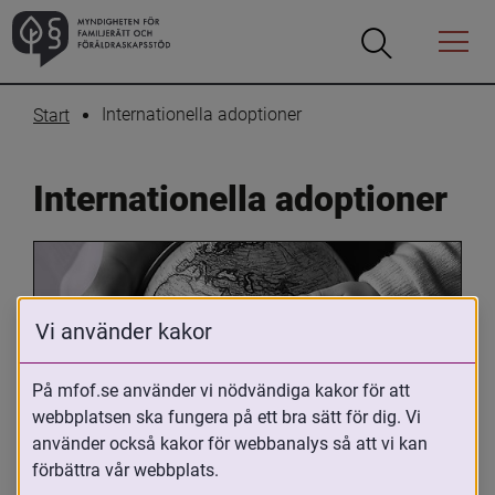
Öppna
Öppna
Menyn
sökrutan
Internationella adoptioner
Start
Internationella adoptioner
Vi använder kakor
På mfof.se använder vi nödvändiga kakor för att
webbplatsen ska fungera på ett bra sätt för dig. Vi
Oavsett om du är adopterad, 
använder också kakor för webbanalys så att vi kan
adoptivförälder eller arbetar med 
förbättra vår webbplats.
internationell adoption så kan du ha 