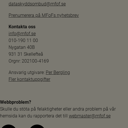
dataskyddsombud@mfof.se
Prenumerera på MFoFs nyhetsbrev
Kontakta oss
info@mfof.se
010-190 11 00
Nygatan 40B
931 31 Skellefteå
Orgnr: 202100-4169
Ansvarig utgivare: 
Per Bergling
Fler kontaktuppgifter
Webbproblem?
Skulle du stöta på felaktigheter eller andra problem på vår 
hemsida kan du rapportera det till 
webmaster@mfof.se