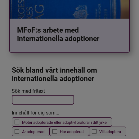
MFoF:s arbete med
internationella adoptioner
Sök bland vårt innehåll om 
internationella adoptioner
Det här formuläret postas automatiskt
Sök med fritext
Filtrera resultatet
Innehåll för dig som...
Möter adopterade eller adoptivföräldrar i ditt yrke
Är adopterad
Har adopterat
Vill adoptera