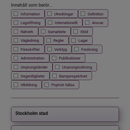
Innehåll som berör...
Information
Utredningar
Definition
Lagstiftning
Internationellt
Ansvar
Nätverk
Samarbete
Stöd
Vägledning
Regler
Lagar
Föreskrifter
Verktyg
Forskning
Administration
Publikationer
Ursprungsländer
Ursprungssökning
Oegentligheter
Barnperspektivet
Utbildning
Psykisk hälsa
Stockholm stad