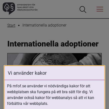
Öppna
Öppna
Menyn
sökrutan
Internationella adoptioner
Start
Internationella adoptioner
Vi använder kakor
På mfof.se använder vi nödvändiga kakor för att
webbplatsen ska fungera på ett bra sätt för dig. Vi
Oavsett om du är adopterad, 
använder också kakor för webbanalys så att vi kan
adoptivförälder eller arbetar med 
förbättra vår webbplats.
internationell adoption så kan du ha 