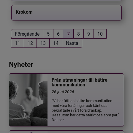
Krokom
Föregående
5
6
7
8
9
10
11
12
13
14
Nästa
Nyheter
Från utmaningar till bättre
kommunikation
26 juni 2026
”Vi har fått en bättre kommunikation
med våra tonåringar och känt oss
bekräftade i vårt föräldraskap.
Dessutom har detta stärkt oss som par.”
Det ber...