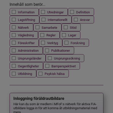
Innehåll som berör...
Information
Utredningar
Definition
Lagstiftning
Internationellt
Ansvar
Nätverk
Samarbete
Stöd
Vägledning
Regler
Lagar
Föreskrifter
Verktyg
Forskning
Administration
Publikationer
Ursprungsländer
Ursprungssökning
Oegentligheter
Barnperspektivet
Utbildning
Psykisk hälsa
Inloggning föräldrautbildare
Här kan du som är medlem i MFoF:s nätverk för aktiva FIA-
utbildare logga in för att komma åt utbildningsmaterial med
mera.