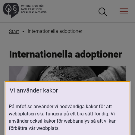
Öppna
Öppna
Menyn
sökrutan
Internationella adoptioner
Start
Internationella adoptioner
Vi använder kakor
På mfof.se använder vi nödvändiga kakor för att
webbplatsen ska fungera på ett bra sätt för dig. Vi
Oavsett om du är adopterad, 
använder också kakor för webbanalys så att vi kan
adoptivförälder eller arbetar med 
förbättra vår webbplats.
internationell adoption så kan du ha 