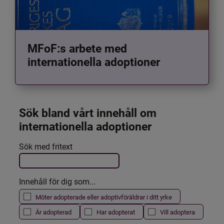
MFoF:s arbete med
internationella adoptioner
Sök bland vårt innehåll om 
internationella adoptioner
Det här formuläret postas automatiskt
Sök med fritext
Filtrera resultatet
Innehåll för dig som...
Möter adopterade eller adoptivföräldrar i ditt yrke
Är adopterad
Har adopterat
Vill adoptera