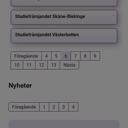
Studiefrämjandet Skåne-Blekinge
Studiefrämjandet Västerbotten
Föregående
4
5
6
7
8
9
10
11
12
13
Nästa
Nyheter
Föregående
1
2
3
4