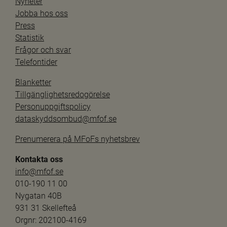
Nyheter
Jobba hos oss
Press
Statistik
Frågor och svar
Telefontider
Blanketter
Tillgänglighetsredogörelse
Personuppgiftspolicy
dataskyddsombud@mfof.se
Prenumerera på MFoFs nyhetsbrev
Kontakta oss
info@mfof.se
010-190 11 00
Nygatan 40B
931 31 Skellefteå
Orgnr: 202100-4169