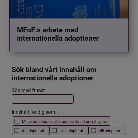
MFoF:s arbete med
internationella adoptioner
Sök bland vårt innehåll om 
internationella adoptioner
Det här formuläret postas automatiskt
Sök med fritext
Filtrera resultatet
Innehåll för dig som...
Möter adopterade eller adoptivföräldrar i ditt yrke
Är adopterad
Har adopterat
Vill adoptera