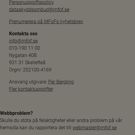
Personuppgiftspolicy
dataskyddsombud@mfof.se
Prenumerera på MFoFs nyhetsbrev
Kontakta oss
info@mfof.se
010-190 11 00
Nygatan 40B
931 31 Skellefteå
Orgnr: 202100-4169
Ansvarig utgivare: 
Per Bergling
Fler kontaktuppgifter
Webbproblem?
Skulle du stöta på felaktigheter eller andra problem på vår 
hemsida kan du rapportera det till 
webmaster@mfof.se