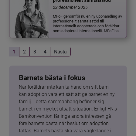
professionellt samtalsstöd
22 december 2025
MFoF genomför nu en ny upphandling av
professionellt samtalsstöd till
internationellt adopterade och föräldrar
som adopterat internationellt. MFoF ha...
1
2
3
4
Nästa
Barnets bästa i fokus
När föräldrar inte kan ta hand om sitt barn 
kan adoption vara ett sätt att ge barnet en ny 
familj. I detta sammanhang befinner sig 
barnet i en mycket utsatt situation. Enligt FN:s 
Barnkonvention får inga andra intressen gå 
före barnets bästa när beslut om adoption 
fattas. Barnets bästa ska vara vägledande i 