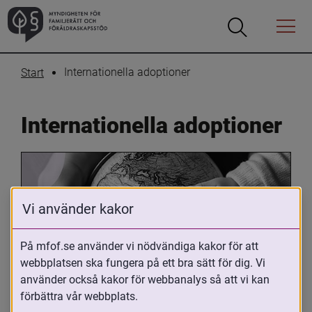
Öppna
Öppna
Menyn
sökrutan
Internationella adoptioner
Start
Internationella adoptioner
Vi använder kakor
På mfof.se använder vi nödvändiga kakor för att
webbplatsen ska fungera på ett bra sätt för dig. Vi
Oavsett om du är adopterad, 
använder också kakor för webbanalys så att vi kan
adoptivförälder eller arbetar med 
förbättra vår webbplats.
internationell adoption så kan du ha 