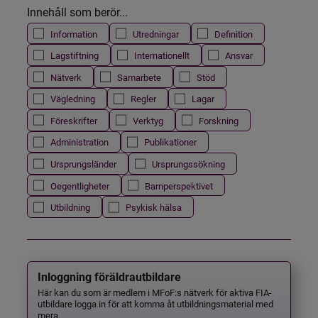
Innehåll som berör...
Information
Utredningar
Definition
Lagstiftning
Internationellt
Ansvar
Nätverk
Samarbete
Stöd
Vägledning
Regler
Lagar
Föreskrifter
Verktyg
Forskning
Administration
Publikationer
Ursprungsländer
Ursprungssökning
Oegentligheter
Barnperspektivet
Utbildning
Psykisk hälsa
Inloggning föräldrautbildare
Här kan du som är medlem i MFoF:s nätverk för aktiva FIA-
utbildare logga in för att komma åt utbildningsmaterial med
mera.