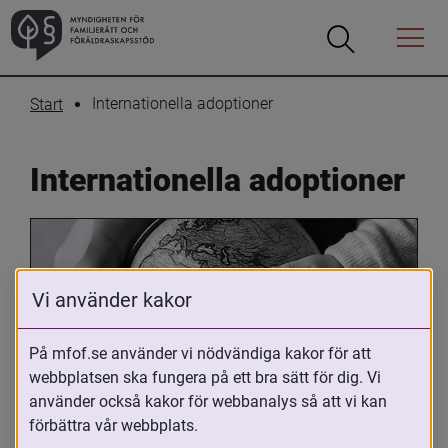
Öppna
Öppna
Menyn
sökrutan
Internationella adoptioner
Start
Internationella adoptioner
Vi använder kakor
På mfof.se använder vi nödvändiga kakor för att
webbplatsen ska fungera på ett bra sätt för dig. Vi
Oavsett om du är adopterad, 
använder också kakor för webbanalys så att vi kan
adoptivförälder eller arbetar med 
förbättra vår webbplats.
internationell adoption så kan du ha 