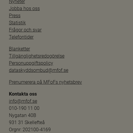
Nyheter
Jobba hos oss
Press
Statistik
Frågor och svar
Telefontider
Blanketter
Tillgänglighetsredogörelse
Personuppgiftspolicy
dataskyddsombud@mfof.se
Prenumerera på MFoFs nyhetsbrev
Kontakta oss
info@mfof.se
010-190 11 00
Nygatan 40B
931 31 Skellefteå
Orgnr: 202100-4169