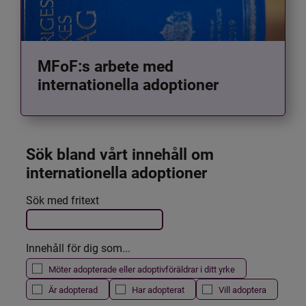
MFoF:s arbete med
internationella adoptioner
Sök bland vårt innehåll om 
internationella adoptioner
Det här formuläret postas automatiskt
Sök med fritext
Filtrera resultatet
Innehåll för dig som...
Möter adopterade eller adoptivföräldrar i ditt yrke
Är adopterad
Har adopterat
Vill adoptera