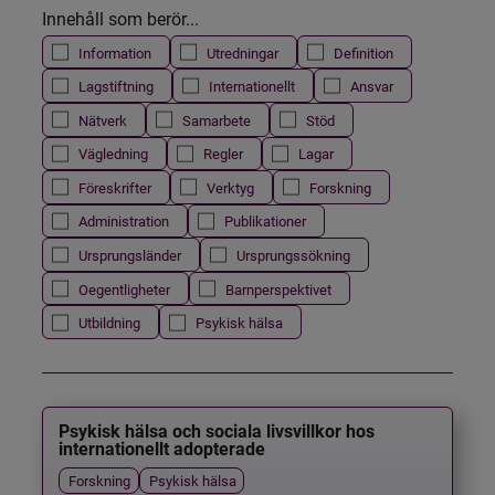
Innehåll som berör...
Information
Utredningar
Definition
Lagstiftning
Internationellt
Ansvar
Nätverk
Samarbete
Stöd
Vägledning
Regler
Lagar
Föreskrifter
Verktyg
Forskning
Administration
Publikationer
Ursprungsländer
Ursprungssökning
Oegentligheter
Barnperspektivet
Utbildning
Psykisk hälsa
Psykisk hälsa och sociala livsvillkor hos
internationellt adopterade
Forskning
Psykisk hälsa