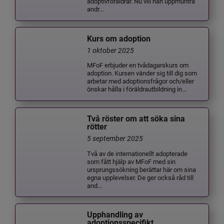
adoptivföräldrar. Nu vill han uppmuntra
andr...
Kurs om adoption
1 oktober 2025
MFoF erbjuder en tvådagarskurs om
adoption. Kursen vänder sig till dig som
arbetar med adoptionsfrågor och/eller
önskar hålla i föräldrautbildning in...
Två röster om att söka sina
rötter
5 september 2025
Två av de internationellt adopterade
som fått hjälp av MFoF med sin
ursprungssökning berättar här om sina
egna upplevelser. De ger också råd till
and...
Upphandling av
adoptionsspecifikt