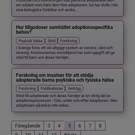
om sådant som hänt dem före adoptionen. De har skilts från
sina biologiska föräldrar och andra...
Hur tillgodoser samhället adoptionsspecifika
behov?
Psykisk hälsa
Stöd
Forskning
I Sverige finns ett väl utbyggt system av service, vård och
omsorg. Kommunernas socialtjänst har som uppgift att ge
stöd till barn och deras familjer...
Forskning om insatser för att stödja
adopterade barns psykiska och fysiska hälsa
Forskning
Publikationer
Verktyg
Stöd till adopterade och deras familjer är en viktig del av
adoptionsprocessen - före, under och efter adoptionen. Men
adoptionen påverkar inte enbar...
Föregående
3
4
5
6
7
8
9
10
11
12
Nästa