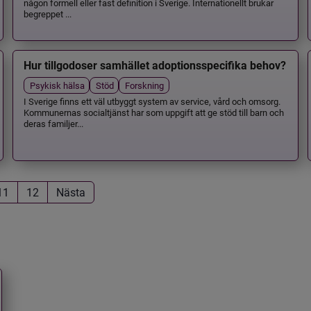
någon formell eller fast definition i Sverige. Internationellt brukar
begreppet ...
Hur tillgodoser samhället adoptionsspecifika behov?
Psykisk hälsa
Stöd
Forskning
I Sverige finns ett väl utbyggt system av service, vård och omsorg.
Kommunernas socialtjänst har som uppgift att ge stöd till barn och
deras familjer...
11
12
Nästa