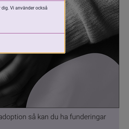
r dig. Vi använder också
 adoption så kan du ha funderingar 