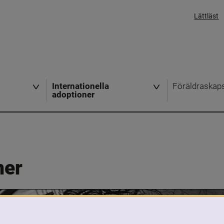
Lättläst
Internationella
Föräldraskap
adoptioner
ner