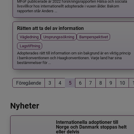
MFoF publicerade år 2022 forskningsrapporten Hälsa och sociala
livsvillkor hos internationellt adopterade i vuxen ålder. Bakom
rapporten står Anders ...
Rätten att ta del av information
Vägledning
Ursprungssökning
Barnperspektivet
Lagstiftning
Adopterades rätt till information om sin bakgrund är en viktig princip
i barnkonventionen och Haagkonventionen. Varje land har sina
bestämmelser för ...
Föregående
3
4
5
6
7
8
9
10
Nyheter
Internationella adoptioner till
Norge och Danmark stoppas helt
eller delvis