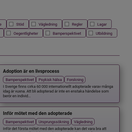
e
Stöd
Vägledning
Regler
Lagar
Oegentligheter
Barnperspektivet
Utbildning
Adoption är en livsprocess
Barnperspektivet
Psykisk hälsa
Forskning
I Sverige finns cirka 60 000 internationellt adopterade varav många
idag är vuxna. Att bli adopterad är inte en enstaka händelse som
berör en individ...
Inför mötet med den adopterade
Barnperspektivet
Ursprungssökning
Vägledning
Inför det första mötet med den adopterade kan det vara bra att