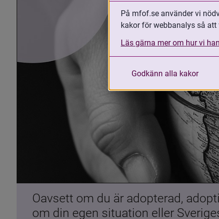
På mfof.se använder vi nödvä
kakor för webbanalys så att 
Läs gärna mer om hur vi han
Godkänn alla kakor
Oavsett om du är adopterad, adoptiv
om din egen situation eller Sverig