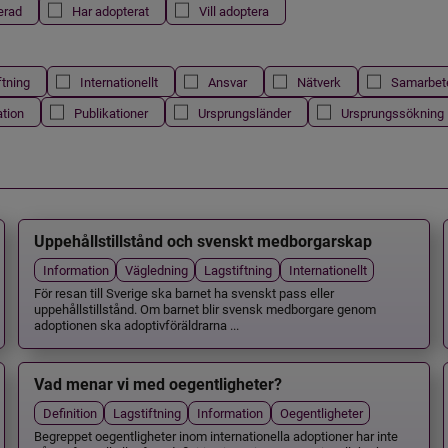
erad
Har adopterat
Vill adoptera
ftning
Internationellt
Ansvar
Nätverk
Samarbet
ation
Publikationer
Ursprungsländer
Ursprungssökning
Uppehållstillstånd och svenskt medborgarskap
Information
Vägledning
Lagstiftning
Internationellt
För resan till Sverige ska barnet ha svenskt pass eller
uppehållstillstånd. Om barnet blir svensk medborgare genom
adoptionen ska adoptivföräldrarna ...
Vad menar vi med oegentligheter?
Definition
Lagstiftning
Information
Oegentligheter
Begreppet oegentligheter inom internationella adoptioner har inte