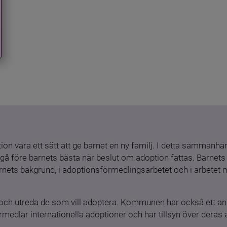
ion vara ett sätt att ge barnet en ny familj. I detta sammanhang
gå före barnets bästa när beslut om adoption fattas. Barnets b
barnets bakgrund, i adoptionsförmedlingsarbetet och i arbetet
och utreda de som vill adoptera. Kommunen har också ett ansv
medlar internationella adoptioner och har tillsyn över deras 