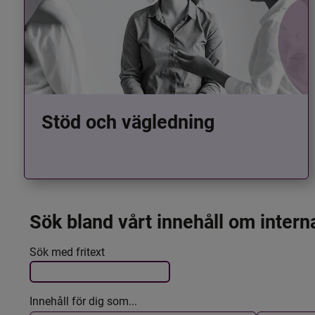
Stöd och vägledning
Sök bland vårt innehåll om intern
Det här formuläret postas automatiskt
Filtrera resultatet
Sök med fritext
Innehåll för dig som...