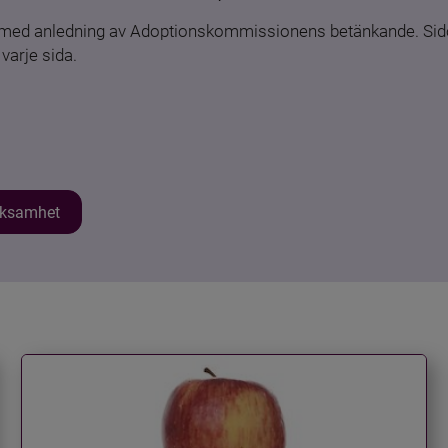
n med anledning av Adoptionskommissionens betänkande. Sido
varje sida.
erksamhet