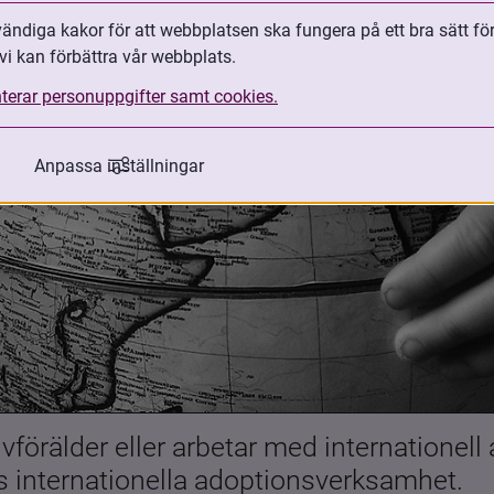
ndiga kakor för att webbplatsen ska fungera på ett bra sätt fö
vi kan förbättra vår webbplats.
terar personuppgifter samt cookies.
Anpassa inställningar
förälder eller arbetar med internationell
es internationella adoptionsverksamhet.