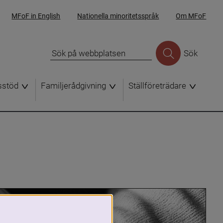
MFoF in English
Nationella minoritetsspråk
Om MFoF
Sök
sstöd
Familjerådgivning
Ställföreträdare