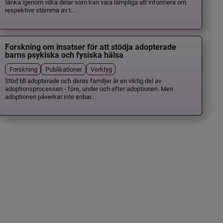
tänka igenom vilka delar som kan vara lämpliga att informera om
respektive stämma av t...
Forskning om insatser för att stödja adopterade
barns psykiska och fysiska hälsa
Forskning
Publikationer
Verktyg
Stöd till adopterade och deras familjer är en viktig del av
adoptionsprocessen - före, under och efter adoptionen. Men
adoptionen påverkar inte enbar...