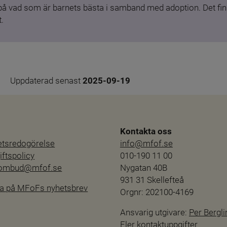
 på vad som är barnets bästa i samband med adoption. Det finn
.
Uppdaterad senast 
2025-09-19
Kontakta oss
hetsredogörelse
info@mfof.se
ftspolicy
010-190 11 00
sombud@mfof.se
Nygatan 40B
931 31 Skellefteå
a på MFoFs nyhetsbrev
Orgnr: 202100-4169
Ansvarig utgivare: 
Per Bergli
Fler kontaktuppgifter