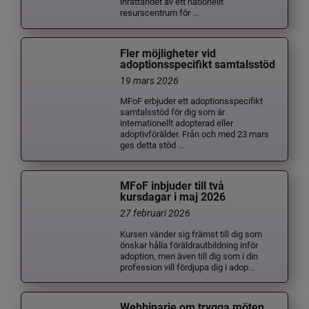
inrättandet av ett nationellt
resurscentrum för ...
Fler möjligheter vid
adoptionsspecifikt samtalsstöd
19 mars 2026
MFoF erbjuder ett adoptionsspecifikt
samtalsstöd för dig som är
internationellt adopterad eller
adoptivförälder. Från och med 23 mars
ges detta stöd ...
MFoF inbjuder till två
kursdagar i maj 2026
27 februari 2026
Kursen vänder sig främst till dig som
önskar hålla föräldrautbildning inför
adoption, men även till dig som i din
profession vill fördjupa dig i adop...
Webbinarie om trygga möten