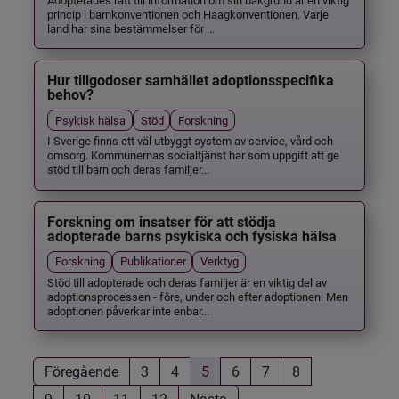
princip i barnkonventionen och Haagkonventionen. Varje
land har sina bestämmelser för ...
Hur tillgodoser samhället adoptionsspecifika
behov?
Psykisk hälsa
Stöd
Forskning
I Sverige finns ett väl utbyggt system av service, vård och
omsorg. Kommunernas socialtjänst har som uppgift att ge
stöd till barn och deras familjer...
Forskning om insatser för att stödja
adopterade barns psykiska och fysiska hälsa
Forskning
Publikationer
Verktyg
Stöd till adopterade och deras familjer är en viktig del av
adoptionsprocessen - före, under och efter adoptionen. Men
adoptionen påverkar inte enbar...
Föregående
3
4
5
6
7
8
9
10
11
12
Nästa