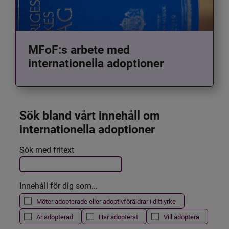
MFoF:s arbete med
internationella adoptioner
Sök bland vårt innehåll om 
internationella adoptioner
Det här formuläret postas automatiskt
Sök med fritext
Filtrera resultatet
Innehåll för dig som...
Möter adopterade eller adoptivföräldrar i ditt yrke
Är adopterad
Har adopterat
Vill adoptera