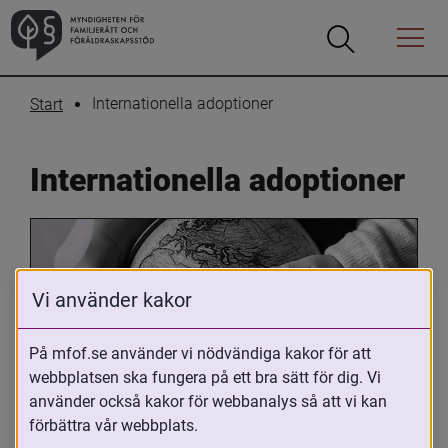
Öppna
Öppna
Menyn
sökrutan
Internationella adoptioner
Start
Internationella adoptioner
Vi använder kakor
På mfof.se använder vi nödvändiga kakor för att
webbplatsen ska fungera på ett bra sätt för dig. Vi
Oavsett om du är adopterad, 
använder också kakor för webbanalys så att vi kan
adoptivförälder eller arbetar med 
förbättra vår webbplats.
internationell adoption så kan du ha 