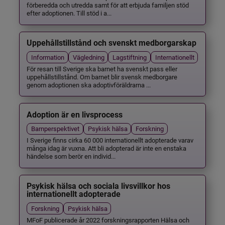
förberedda och utredda samt för att erbjuda familjen stöd
efter adoptionen. Till stöd i a...
Uppehållstillstånd och svenskt medborgarskap
Information
Vägledning
Lagstiftning
Internationellt
För resan till Sverige ska barnet ha svenskt pass eller
uppehållstillstånd. Om barnet blir svensk medborgare
genom adoptionen ska adoptivföräldrarna ...
Adoption är en livsprocess
Barnperspektivet
Psykisk hälsa
Forskning
I Sverige finns cirka 60 000 internationellt adopterade varav
många idag är vuxna. Att bli adopterad är inte en enstaka
händelse som berör en individ...
Psykisk hälsa och sociala livsvillkor hos
internationellt adopterade
Forskning
Psykisk hälsa
MFoF publicerade år 2022 forskningsrapporten Hälsa och