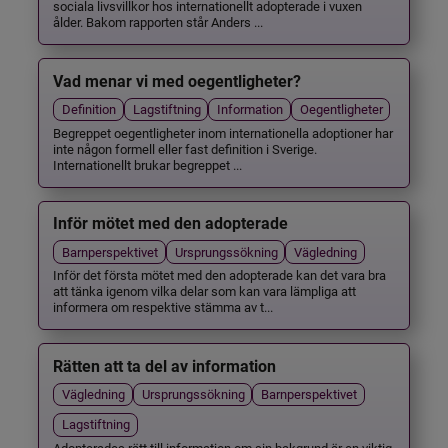
sociala livsvillkor hos internationellt adopterade i vuxen
ålder. Bakom rapporten står Anders ...
Vad menar vi med oegentligheter?
Definition
Lagstiftning
Information
Oegentligheter
Begreppet oegentligheter inom internationella adoptioner har
inte någon formell eller fast definition i Sverige.
Internationellt brukar begreppet ...
Inför mötet med den adopterade
Barnperspektivet
Ursprungssökning
Vägledning
Inför det första mötet med den adopterade kan det vara bra
att tänka igenom vilka delar som kan vara lämpliga att
informera om respektive stämma av t...
Rätten att ta del av information
Vägledning
Ursprungssökning
Barnperspektivet
Lagstiftning
Adopterades rätt till information om sin bakgrund är en viktig