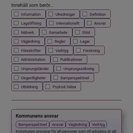
Innehåll som berör...
Information
Utredningar
Definition
Lagstiftning
Internationellt
Ansvar
Nätverk
Samarbete
Stöd
Vägledning
Regler
Lagar
Föreskrifter
Verktyg
Forskning
Administration
Publikationer
Ursprungsländer
Ursprungssökning
Oegentligheter
Barnperspektivet
Utbildning
Psykisk hälsa
Kommunens ansvar
Barnperspektivet
Ansvar
Vägledning
Verktyg
Kommunen ansvarar för att personer som vill adoptera är väl