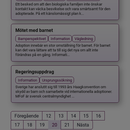
Ett besked om att den biologiska familjen inte önskar
kontakt kan väcka besvikelse och vara smärtsamt för den
adopterade. På ett känslomässigt plan k...
Mötet med barnet
Barnperspektivet
Information
Vägledning
Adoption innebär en stor omställning för barnet. För barnet
kan det vara lättare att ta till sig det nya om allt inte
förändras på en gång. Informati...
Regeringsuppdrag
Information
Ursprungssökning
Sverige har anslutit sig till 1993 års Haagkonvention om
skydd av barn och samarbete vid internationella adoptioner.
MFoF är svensk centralmyndighet ...
Föregående
12
13
14
15
16
17
18
19
20
21
Nästa