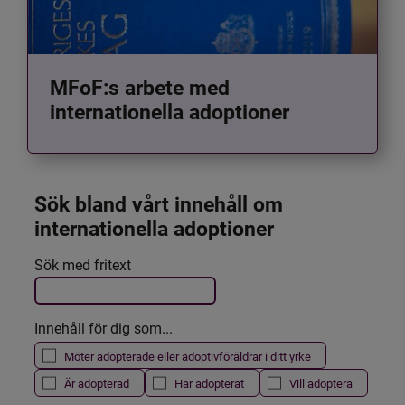
MFoF:s arbete med
internationella adoptioner
Sök bland vårt innehåll om 
internationella adoptioner
Det här formuläret postas automatiskt
Sök med fritext
Filtrera resultatet
Innehåll för dig som...
Möter adopterade eller adoptivföräldrar i ditt yrke
Är adopterad
Har adopterat
Vill adoptera