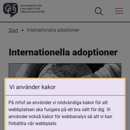
Öppna
Öppna
Menyn
sökrutan
Internationella adoptioner
Start
Internationella adoptioner
Vi använder kakor
På mfof.se använder vi nödvändiga kakor för att
webbplatsen ska fungera på ett bra sätt för dig. Vi
Oavsett om du är adopterad, 
använder också kakor för webbanalys så att vi kan
adoptivförälder eller arbetar med 
förbättra vår webbplats.
internationell adoption så kan du ha 