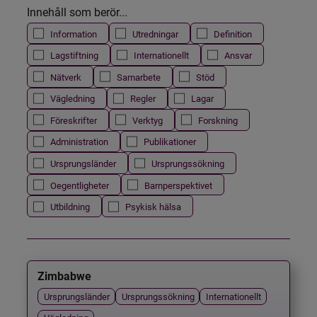
Innehåll som berör...
Information
Utredningar
Definition
Lagstiftning
Internationellt
Ansvar
Nätverk
Samarbete
Stöd
Vägledning
Regler
Lagar
Föreskrifter
Verktyg
Forskning
Administration
Publikationer
Ursprungsländer
Ursprungssökning
Oegentligheter
Barnperspektivet
Utbildning
Psykisk hälsa
Zimbabwe
Ursprungsländer
Ursprungssökning
Internationellt