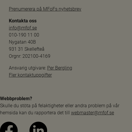
Prenumerera på MFoFs nyhetsbrev
Kontakta oss
info@mfof.se
010-190 11 00
Nygatan 40B
931 31 Skellefteå
Orgnr: 202100-4169
Ansvarig utgivare: 
Per Bergling
Fler kontaktuppgifter
Webbproblem?
Skulle du stöta på felaktigheter eller andra problem på vår 
hemsida kan du rapportera det till 
webmaster@mfof.se