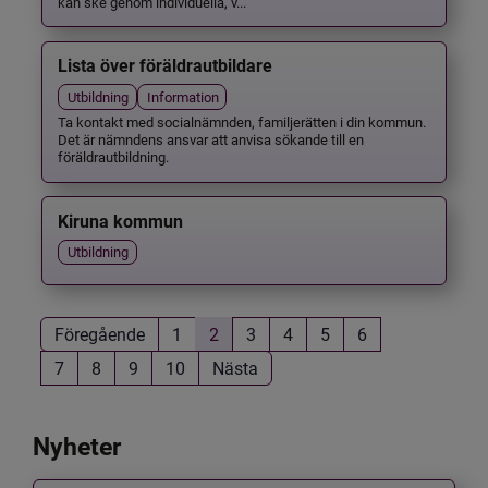
kan ske genom individuella, v...
Lista över föräldrautbildare
Utbildning
Information
Ta kontakt med socialnämnden, familjerätten i din kommun.
Det är nämndens ansvar att anvisa sökande till en
föräldrautbildning.
Kiruna kommun
Utbildning
Föregående
1
2
3
4
5
6
7
8
9
10
Nästa
Nyheter