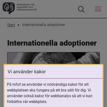
Öppna
Öppna
Menyn
sökrutan
Internationella adoptioner
Start
Internationella adoptioner
Vi använder kakor
På mfof.se använder vi nödvändiga kakor för att
webbplatsen ska fungera på ett bra sätt för dig. Vi
Oavsett om du är adopterad, 
använder också kakor för webbanalys så att vi kan
adoptivförälder eller arbetar med 
förbättra vår webbplats.
internationell adoption så kan du ha 