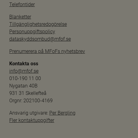
Telefontider
Blanketter
Tillgänglighetsredogörelse
Personuppgiftspolicy
dataskyddsombud@mfof.se
Prenumerera på MFoFs nyhetsbrev
Kontakta oss
info@mfof.se
010-190 11 00
Nygatan 40B
931 31 Skellefteå
Orgnr: 202100-4169
Ansvarig utgivare: 
Per Bergling
Fler kontaktuppgifter