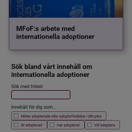
MFoF:s arbete med
internationella adoptioner
Sök bland vårt innehåll om 
internationella adoptioner
Det här formuläret postas automatiskt
Sök med fritext
Filtrera resultatet
Innehåll för dig som...
Möter adopterade eller adoptivföräldrar i ditt yrke
Är adopterad
Har adopterat
Vill adoptera