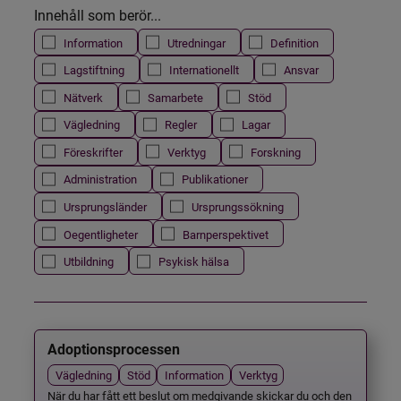
Innehåll som berör...
Information
Utredningar
Definition
Lagstiftning
Internationellt
Ansvar
Nätverk
Samarbete
Stöd
Vägledning
Regler
Lagar
Föreskrifter
Verktyg
Forskning
Administration
Publikationer
Ursprungsländer
Ursprungssökning
Oegentligheter
Barnperspektivet
Utbildning
Psykisk hälsa
Adoptionsprocessen
Vägledning
Stöd
Information
Verktyg
När du har fått ett beslut om medgivande skickar du och den