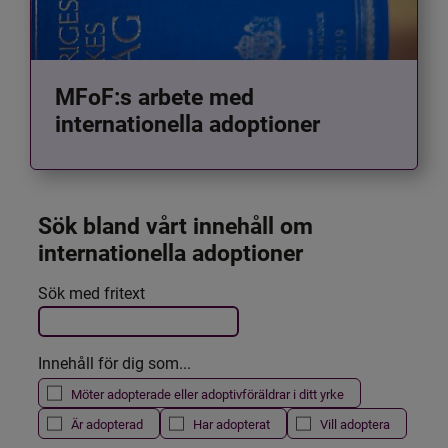
MFoF:s arbete med
internationella adoptioner
Sök bland vårt innehåll om 
internationella adoptioner
Det här formuläret postas automatiskt
Sök med fritext
Filtrera resultatet
Innehåll för dig som...
Möter adopterade eller adoptivföräldrar i ditt yrke
Är adopterad
Har adopterat
Vill adoptera