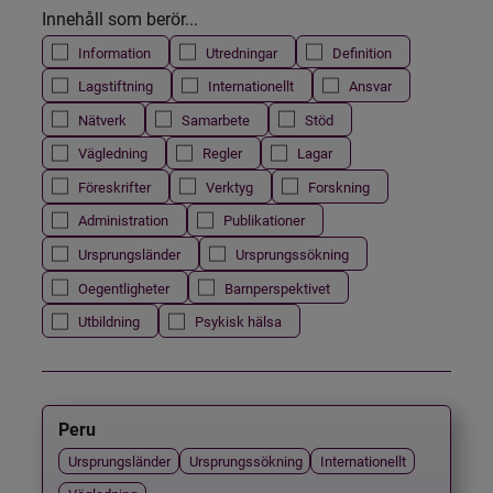
Innehåll som berör...
Information
Utredningar
Definition
Lagstiftning
Internationellt
Ansvar
Nätverk
Samarbete
Stöd
Vägledning
Regler
Lagar
Föreskrifter
Verktyg
Forskning
Administration
Publikationer
Ursprungsländer
Ursprungssökning
Oegentligheter
Barnperspektivet
Utbildning
Psykisk hälsa
Peru
Ursprungsländer
Ursprungssökning
Internationellt