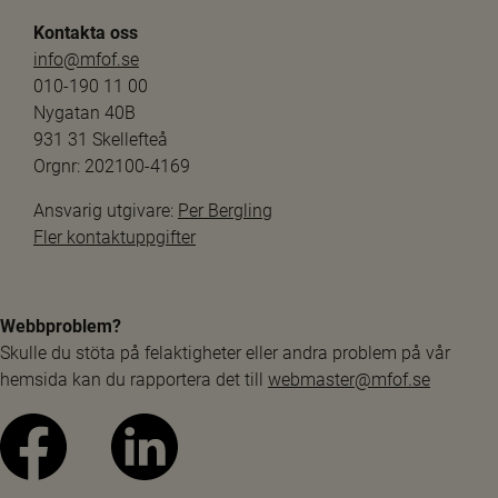
Kontakta oss
info@mfof.se
010-190 11 00
Nygatan 40B
931 31 Skellefteå
Orgnr: 202100-4169
Ansvarig utgivare: 
Per Bergling
Fler kontaktuppgifter
Webbproblem?
Skulle du stöta på felaktigheter eller andra problem på vår 
hemsida kan du rapportera det till 
webmaster@mfof.se