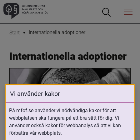
Öppna
Öppna
Menyn
sökrutan
Internationella adoptioner
Start
Internationella adoptioner
Vi använder kakor
På mfof.se använder vi nödvändiga kakor för att
webbplatsen ska fungera på ett bra sätt för dig. Vi
Oavsett om du är adopterad, 
använder också kakor för webbanalys så att vi kan
adoptivförälder eller arbetar med 
förbättra vår webbplats.
internationell adoption så kan du ha 