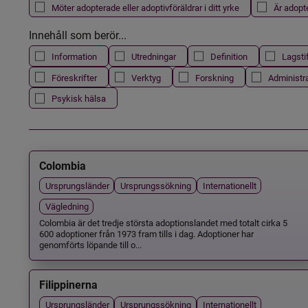
Möter adopterade eller adoptivföräldrar i ditt yrke
Är adopt
Innehåll som berör...
Information
Utredningar
Definition
Lagsti
Föreskrifter
Verktyg
Forskning
Administr
Psykisk hälsa
Colombia
Ursprungsländer
Ursprungssökning
Internationellt
Vägledning
Colombia är det tredje största adoptionslandet med totalt cirka 5
600 adoptioner från 1973 fram tills i dag. Adoptioner har
genomförts löpande till o...
Filippinerna
Ursprungsländer
Ursprungssökning
Internationellt