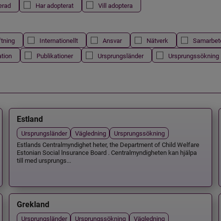
erad
Har adopterat
Vill adoptera
ftning
Internationellt
Ansvar
Nätverk
Samarbet
ation
Publikationer
Ursprungsländer
Ursprungssökning
Estland
Ursprungsländer
Vägledning
Ursprungssökning
Estlands Centralmyndighet heter, the Department of Child Welfare
Estonian Social lnsurance Board . Centralmyndigheten kan hjälpa
till med ursprungs...
Grekland
Ursprungsländer
Ursprungssökning
Vägledning