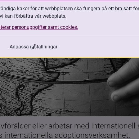
ndiga kakor för att webbplatsen ska fungera på ett bra sätt fö
vi kan förbättra vår webbplats.
terar personuppgifter samt cookies.
Anpassa inställningar
förälder eller arbetar med internationell
es internationella adoptionsverksamhet.