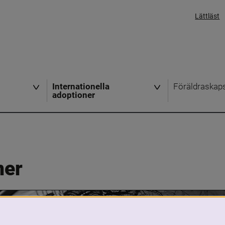
Lättläst
Internationella
Föräldraskap
adoptioner
ner