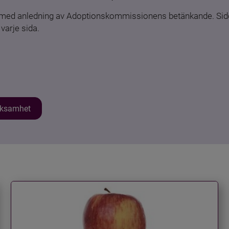
n med anledning av Adoptionskommissionens betänkande. Sido
varje sida.
erksamhet