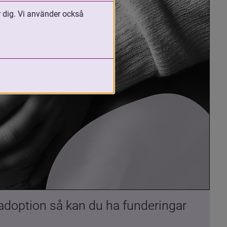
r dig. Vi använder också
 adoption så kan du ha funderingar 