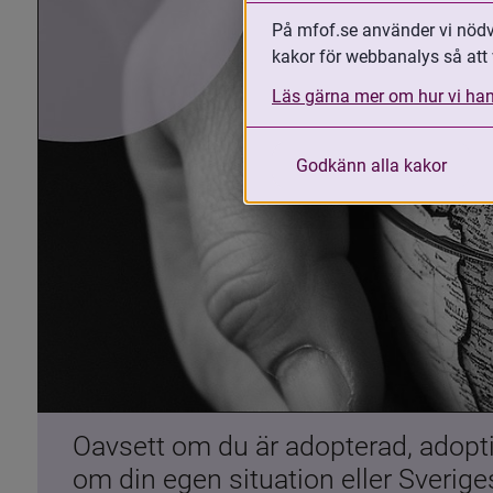
På mfof.se använder vi nödvä
kakor för webbanalys så att 
Läs gärna mer om hur vi han
Godkänn alla kakor
Oavsett om du är adopterad, adoptiv
om din egen situation eller Sverig