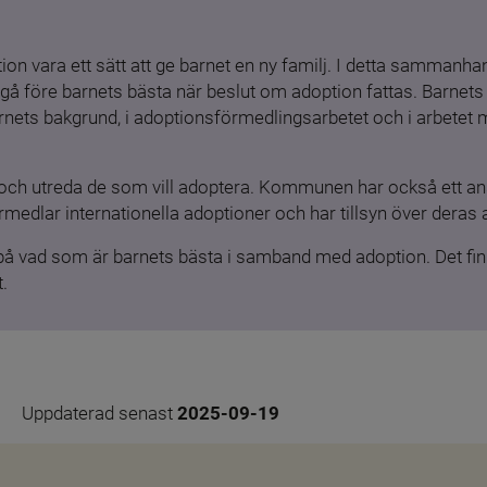
ion vara ett sätt att ge barnet en ny familj. I detta sammanhang
gå före barnets bästa när beslut om adoption fattas. Barnets b
barnets bakgrund, i adoptionsförmedlingsarbetet och i arbetet
och utreda de som vill adoptera. Kommunen har också ett ansv
medlar internationella adoptioner och har tillsyn över deras 
 på vad som är barnets bästa i samband med adoption. Det finn
.
Uppdaterad senast 
2025-09-19