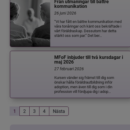
Från utmaningar till bättre
kommunikation
26 juni 2026
”Vi har fått en bättre kommunikation med
våra tonåringar och känt oss bekräftade i
vårt föräldraskap. Dessutom har detta
stärkt oss som par.” Det ber...
MFoF inbjuder till två kursdagar i
maj 2026
27 februari 2026
Kursen vänder sig främst till dig som
önskar hålla föräldrautbildning inför
adoption, men även till dig som i din
profession vill fördjupa dig i adop...
1
2
3
4
Nästa