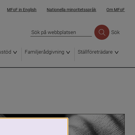
MFoF in English
Nationella minoritetsspråk
Om MFoF
Sök
sstöd
Familjerådgivning
Ställföreträdare