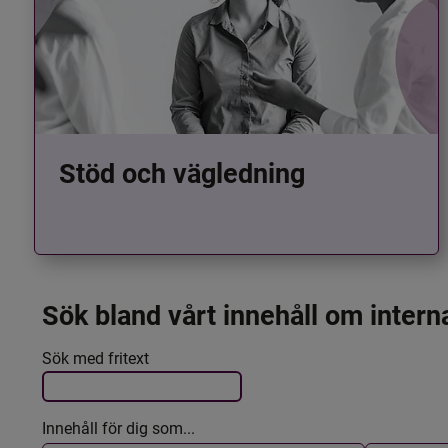
Stöd och vägledning
Sök bland vårt innehåll om intern
Det här formuläret postas automatiskt
Filtrera resultatet
Sök med fritext
Innehåll för dig som...