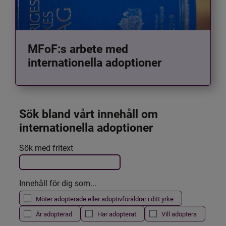
MFoF:s arbete med
internationella adoptioner
Sök bland vårt innehåll om 
internationella adoptioner
Det här formuläret postas automatiskt
Sök med fritext
Filtrera resultatet
Innehåll för dig som...
Möter adopterade eller adoptivföräldrar i ditt yrke
Är adopterad
Har adopterat
Vill adoptera