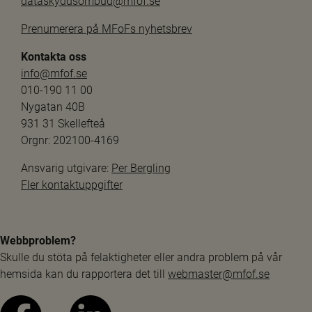
dataskyddsombud@mfof.se
Prenumerera på MFoFs nyhetsbrev
Kontakta oss
info@mfof.se
010-190 11 00
Nygatan 40B
931 31 Skellefteå
Orgnr: 202100-4169
Ansvarig utgivare: 
Per Bergling
Fler kontaktuppgifter
Webbproblem?
Skulle du stöta på felaktigheter eller andra problem på vår 
hemsida kan du rapportera det till 
webmaster@mfof.se