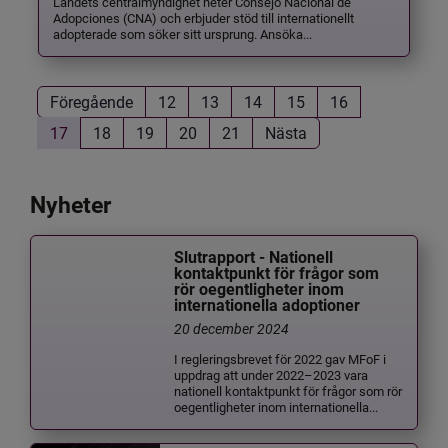
Landets centralmyndighet heter Consejo Nacional de
Adopciones (CNA) och erbjuder stöd till internationellt
adopterade som söker sitt ursprung. Ansöka...
Föregående
12
13
14
15
16
17
18
19
20
21
Nästa
Nyheter
Slutrapport - Nationell
kontaktpunkt för frågor som
rör oegentligheter inom
internationella adoptioner
20 december 2024
I regleringsbrevet för 2022 gav MFoF i
uppdrag att under 2022–2023 vara
nationell kontaktpunkt för frågor som rör
oegentligheter inom internationella...