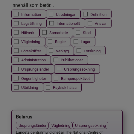
Innehåll som berör...
Information
Utredningar
Definition
Lagstiftning
Internationellt
Ansvar
Nätverk
Samarbete
Stöd
Vägledning
Regler
Lagar
Föreskrifter
Verktyg
Forskning
Administration
Publikationer
Ursprungsländer
Ursprungssökning
Oegentligheter
Barnperspektivet
Utbildning
Psykisk hälsa
Belarus
Ursprungsländer
Vägledning
Ursprungssökning
Landets centralmyndighet är The National Centre of