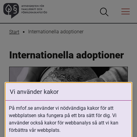
Öppna
Öppna
Menyn
sökrutan
Internationella adoptioner
Start
Internationella adoptioner
Vi använder kakor
På mfof.se använder vi nödvändiga kakor för att
webbplatsen ska fungera på ett bra sätt för dig. Vi
Oavsett om du är adopterad, 
använder också kakor för webbanalys så att vi kan
adoptivförälder eller arbetar med 
förbättra vår webbplats.
internationell adoption så kan du ha 