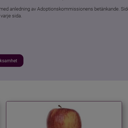
n med anledning av Adoptionskommissionens betänkande. Sido
varje sida.
erksamhet