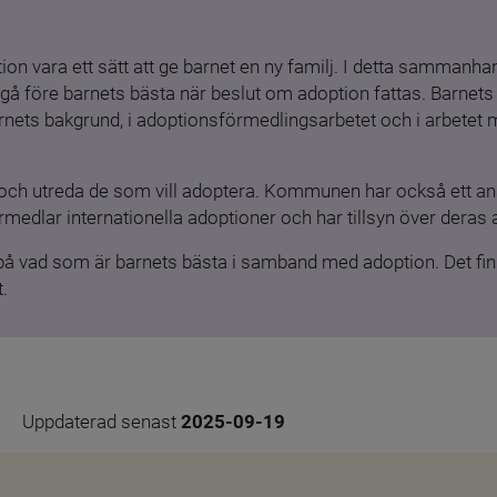
ion vara ett sätt att ge barnet en ny familj. I detta sammanhang
gå före barnets bästa när beslut om adoption fattas. Barnets b
barnets bakgrund, i adoptionsförmedlingsarbetet och i arbetet
och utreda de som vill adoptera. Kommunen har också ett ansv
medlar internationella adoptioner och har tillsyn över deras 
 på vad som är barnets bästa i samband med adoption. Det finn
.
Uppdaterad senast 
2025-09-19