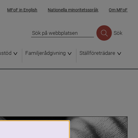
MFoF in English
Nationella minoritetsspråk
Om MFoF
Sök
sstöd
Familjerådgivning
Ställföreträdare