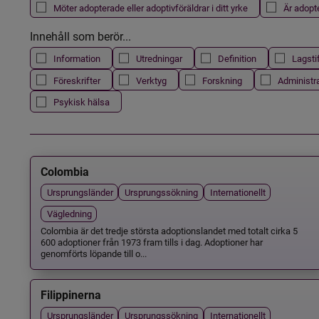
Möter adopterade eller adoptivföräldrar i ditt yrke
Är adopt
Innehåll som berör...
Information
Utredningar
Definition
Lagsti
Föreskrifter
Verktyg
Forskning
Administr
Psykisk hälsa
Colombia
Ursprungsländer
Ursprungssökning
Internationellt
Vägledning
Colombia är det tredje största adoptionslandet med totalt cirka 5
600 adoptioner från 1973 fram tills i dag. Adoptioner har
genomförts löpande till o...
Filippinerna
Ursprungsländer
Ursprungssökning
Internationellt