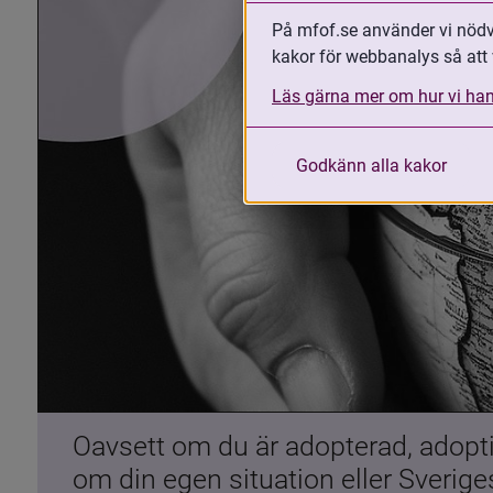
På mfof.se använder vi nödvä
kakor för webbanalys så att 
Läs gärna mer om hur vi han
Godkänn alla kakor
Oavsett om du är adopterad, adoptiv
om din egen situation eller Sverig