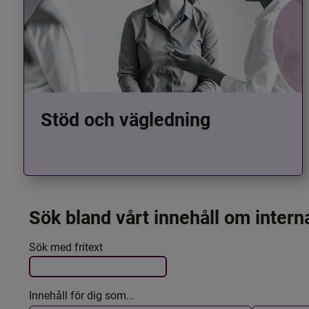
Stöd och vägledning
Sök bland vårt innehåll om intern
Det här formuläret postas automatiskt
Filtrera resultatet
Sök med fritext
Innehåll för dig som...