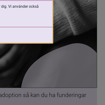
r dig. Vi använder också
 adoption så kan du ha funderingar 