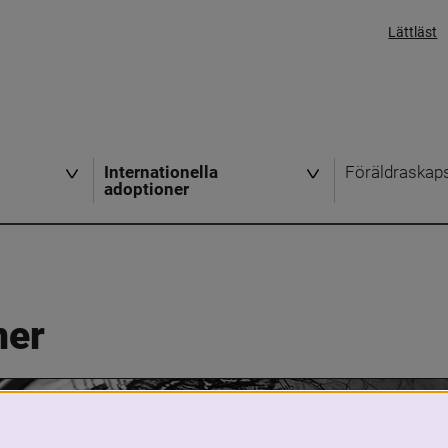
Lättläst
Internationella
Föräldraskap
adoptioner
ner