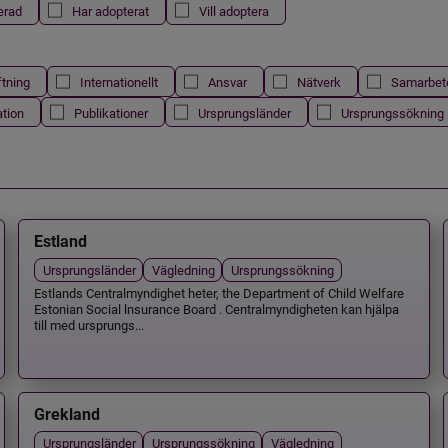
erad
Har adopterat
Vill adoptera
ftning
Internationellt
Ansvar
Nätverk
Samarbet
ation
Publikationer
Ursprungsländer
Ursprungssökning
Estland
Ursprungsländer
Vägledning
Ursprungssökning
Estlands Centralmyndighet heter, the Department of Child Welfare
Estonian Social lnsurance Board . Centralmyndigheten kan hjälpa
till med ursprungs...
Grekland
Ursprungsländer
Ursprungssökning
Vägledning