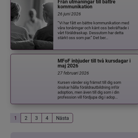
Från utmaningar till bättre
kommunikation
26 juni 2026
”Vi har fått en bättre kommunikation med
våra tonåringar och känt oss bekräftade i
vårt föräldraskap. Dessutom har detta
stärkt oss som par.” Det ber...
MFoF inbjuder till två kursdagar i
maj 2026
27 februari 2026
Kursen vänder sig främst till dig som
önskar hålla föräldrautbildning inför
adoption, men även till dig som i din
profession vill fördjupa dig i adop...
1
2
3
4
Nästa