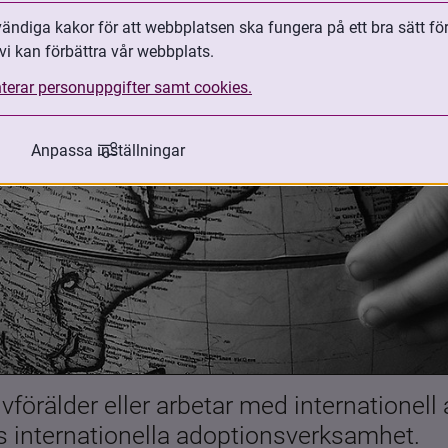
ndiga kakor för att webbplatsen ska fungera på ett bra sätt fö
vi kan förbättra vår webbplats.
terar personuppgifter samt cookies.
Anpassa inställningar
förälder eller arbetar med internationell
es internationella adoptionsverksamhet.