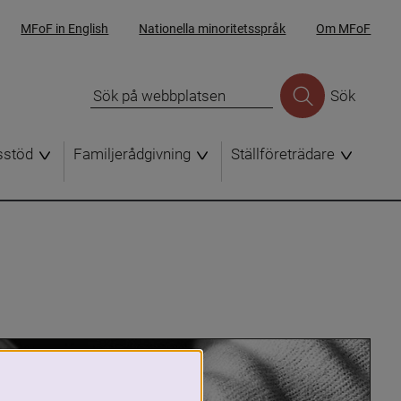
MFoF in English
Nationella minoritetsspråk
Om MFoF
Sök
sstöd
Familjerådgivning
Ställföreträdare