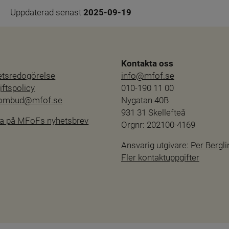
Uppdaterad senast 
2025-09-19
Kontakta oss
hetsredogörelse
info@mfof.se
ftspolicy
010-190 11 00
sombud@mfof.se
Nygatan 40B
931 31 Skellefteå
a på MFoFs nyhetsbrev
Orgnr: 202100-4169
Ansvarig utgivare: 
Per Bergli
Fler kontaktuppgifter