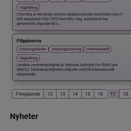
Vägledning
Colombia är det tredje största adoptionslandet med totalt cirka 5
600 adoptioner från 1973 fram tills i dag. Adoptioner har
genomförts löpande till o...
Filippinerna
Ursprungsländer
Ursprungssökning
Internationellt
Vägledning
Landets centralmyndighet är, National Authority for Child Care
(NACC). Centralmyndigheten erbjuder stöd till internationellt
adopterade.
Föregående
12
13
14
15
16
17
18
Nyheter