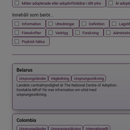
Möter adopterade eller adoptivföräldrar i ditt yrke
Är adopt
Innehåll som berör...
Information
Utredningar
Definition
Lagsti
Föreskrifter
Verktyg
Forskning
Administr
Psykisk hälsa
Belarus
Ursprungsländer
Vägledning
Ursprungssökning
Landets centralmyndighet är The National Centre of Adoption .
Kontakta MFoF för mer information om stöd med
ursprungssökning.
Colombia
Ursprungsländer
Ursprungssökning
Internationellt