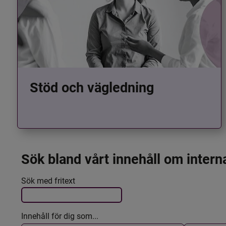
Stöd och vägledning
Sök bland vårt innehåll om intern
Det här formuläret postas automatiskt
Filtrera resultatet
Sök med fritext
Innehåll för dig som...