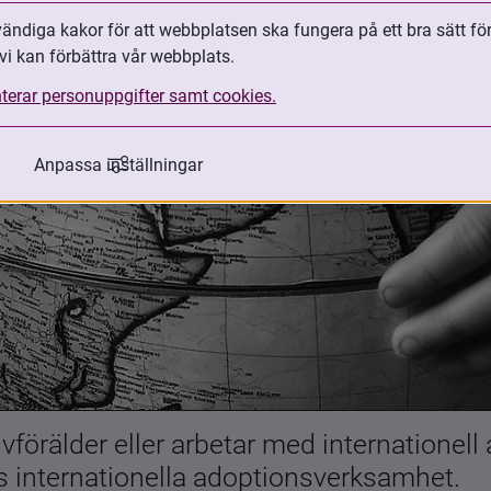
ndiga kakor för att webbplatsen ska fungera på ett bra sätt fö
vi kan förbättra vår webbplats.
terar personuppgifter samt cookies.
Anpassa inställningar
förälder eller arbetar med internationell
es internationella adoptionsverksamhet.