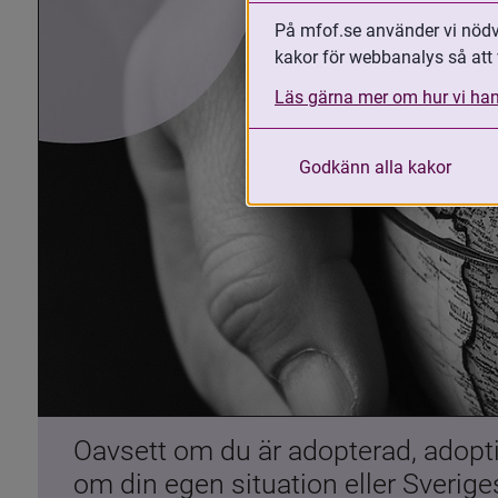
På mfof.se använder vi nödvä
kakor för webbanalys så att 
Läs gärna mer om hur vi han
Godkänn alla kakor
Oavsett om du är adopterad, adoptiv
om din egen situation eller Sverig