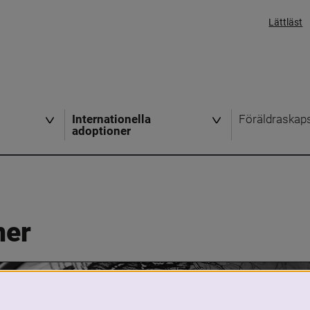
Lättläst
Internationella
Föräldraskap
adoptioner
ner