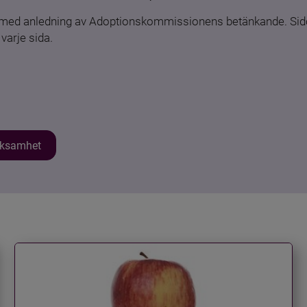
n med anledning av Adoptionskommissionens betänkande. Sido
varje sida.
erksamhet