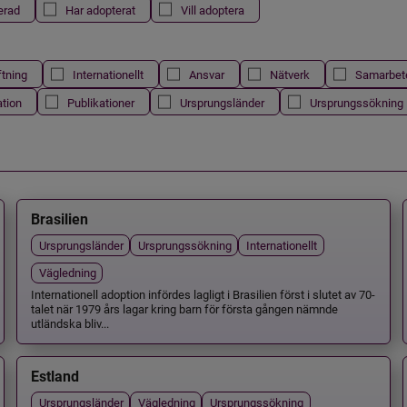
erad
Har adopterat
Vill adoptera
ftning
Internationellt
Ansvar
Nätverk
Samarbet
ation
Publikationer
Ursprungsländer
Ursprungssökning
Brasilien
Ursprungsländer
Ursprungssökning
Internationellt
Vägledning
Internationell adoption infördes lagligt i Brasilien först i slutet av 70-
talet när 1979 års lagar kring barn för första gången nämnde
utländska bliv...
Estland
Ursprungsländer
Vägledning
Ursprungssökning