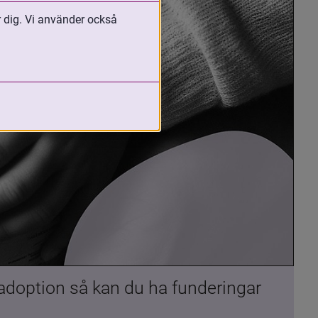
r dig. Vi använder också
 adoption så kan du ha funderingar 