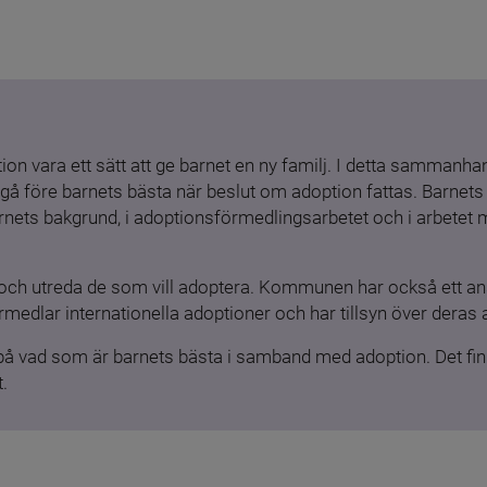
ion vara ett sätt att ge barnet en ny familj. I detta sammanhang
gå före barnets bästa när beslut om adoption fattas. Barnets b
barnets bakgrund, i adoptionsförmedlingsarbetet och i arbetet
och utreda de som vill adoptera. Kommunen har också ett ansv
medlar internationella adoptioner och har tillsyn över deras 
 på vad som är barnets bästa i samband med adoption. Det finn
.