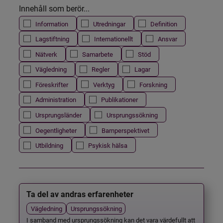
Innehåll som berör...
Information
Utredningar
Definition
Lagstiftning
Internationellt
Ansvar
Nätverk
Samarbete
Stöd
Vägledning
Regler
Lagar
Föreskrifter
Verktyg
Forskning
Administration
Publikationer
Ursprungsländer
Ursprungssökning
Oegentligheter
Barnperspektivet
Utbildning
Psykisk hälsa
Ta del av andras erfarenheter
Vägledning
Ursprungssökning
I samband med ursprungssökning kan det vara värdefullt att