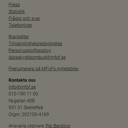
Press
Statistik
Frågor och svar
Telefontider
Blanketter
Tillgänglighetsredogörelse
Personuppgiftspolicy
dataskyddsombud@mfof.se
Prenumerera på MFoFs nyhetsbrev
Kontakta oss
info@mfof.se
010-190 11 00
Nygatan 40B
931 31 Skellefteå
Orgnr: 202100-4169
Ansvarig utgivare: 
Per Bergling