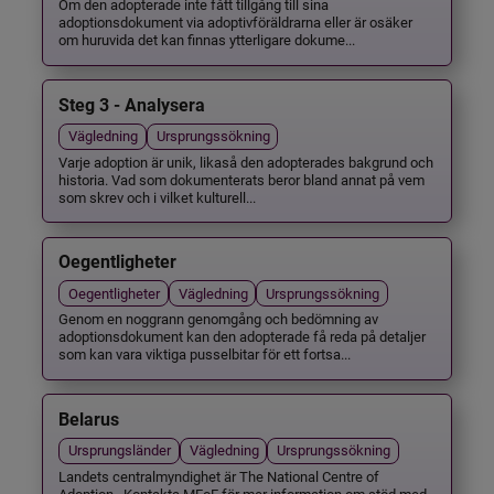
Om den adopterade inte fått tillgång till sina
adoptionsdokument via adoptivföräldrarna eller är osäker
om huruvida det kan finnas ytterligare dokume...
Steg 3 - Analysera
Vägledning
Ursprungssökning
Varje adoption är unik, likaså den adopterades bakgrund och
historia. Vad som dokumenterats beror bland annat på vem
som skrev och i vilket kulturell...
Oegentligheter
Oegentligheter
Vägledning
Ursprungssökning
Genom en noggrann genomgång och bedömning av
adoptionsdokument kan den adopterade få reda på detaljer
som kan vara viktiga pusselbitar för ett fortsa...
Belarus
Ursprungsländer
Vägledning
Ursprungssökning
Landets centralmyndighet är The National Centre of
Adoption . Kontakta MFoF för mer information om stöd med