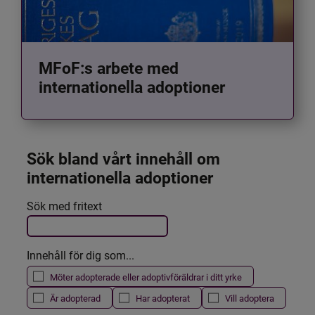
MFoF:s arbete med
internationella adoptioner
Sök bland vårt innehåll om 
internationella adoptioner
Det här formuläret postas automatiskt
Sök med fritext
Filtrera resultatet
Innehåll för dig som...
Möter adopterade eller adoptivföräldrar i ditt yrke
Är adopterad
Har adopterat
Vill adoptera