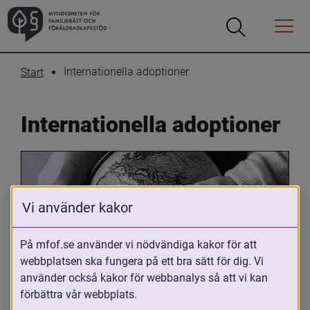
Öppna
Öppna
Menyn
sökrutan
Internationella adoptioner
Start
Internationella adoptioner
Vi använder kakor
På mfof.se använder vi nödvändiga kakor för att
webbplatsen ska fungera på ett bra sätt för dig. Vi
Oavsett om du är adopterad, 
använder också kakor för webbanalys så att vi kan
adoptivförälder eller arbetar med 
förbättra vår webbplats.
internationell adoption så kan du ha 