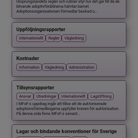
Ursprungslandets regler och rutiner styr hur det går till då de
blivande adoptivföräldrarna hämtar barnet.
Adoptionsorganisationen förmedlar besked o...
Uppföljningsrapporter
Internationellt
Regler
Vägledning
Kostnader
Information
Vägledning
Administration
Tillsynsrapporter
Ansvar
Utredningar
Internationellt
Lagstiftning
I MFoF:s uppdrag ingår att tillse att de auktoriserade
adoptionsförmedlingarna uppfyller kraven för auktorisation.
På denna sida finns MFoF:s senast...
Lagar och bindande konventioner för Sverige