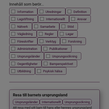
Innehåll som berör...
Information
Utredningar
Definition
Lagstiftning
Internationellt
Ansvar
Nätverk
Samarbete
Stöd
Vägledning
Regler
Lagar
Föreskrifter
Verktyg
Forskning
Administration
Publikationer
Ursprungsländer
Ursprungssökning
Oegentligheter
Barnperspektivet
Utbildning
Psykisk hälsa
Resa till barnets ursprungsland
Ursprungsländer
Internationellt
Ursprungssökning
Att resa med sitt barn till hans eller hennes ursprungsland