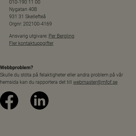
010-190 11 00
Nygatan 40B
931 31 Skellefteå
Orgnr: 202100-4169
Ansvarig utgivare: 
Per Bergling
Fler kontaktuppgifter
Webbproblem?
Skulle du stöta på felaktigheter eller andra problem på vår 
hemsida kan du rapportera det till 
webmaster@mfof.se