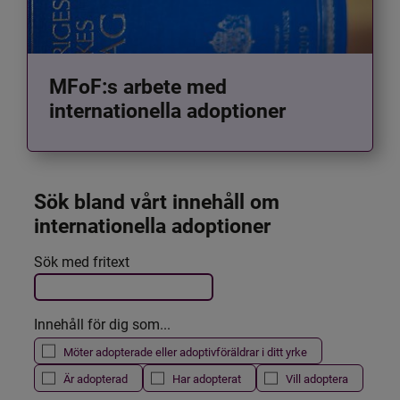
MFoF:s arbete med
internationella adoptioner
Sök bland vårt innehåll om 
internationella adoptioner
Det här formuläret postas automatiskt
Sök med fritext
Filtrera resultatet
Innehåll för dig som...
Möter adopterade eller adoptivföräldrar i ditt yrke
Är adopterad
Har adopterat
Vill adoptera