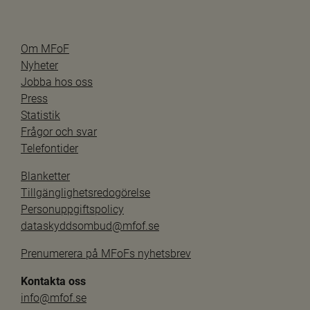
Om MFoF
Nyheter
Jobba hos oss
Press
Statistik
Frågor och svar
Telefontider
Blanketter
Tillgänglighetsredogörelse
Personuppgiftspolicy
dataskyddsombud@mfof.se
Prenumerera på MFoFs nyhetsbrev
Kontakta oss
info@mfof.se