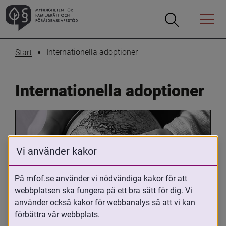
Öppna
Öppna
Menyn
sökrutan
Internationella adoptioner
Start
Internationella adoptioner
Vi använder kakor
På mfof.se använder vi nödvändiga kakor för att
webbplatsen ska fungera på ett bra sätt för dig. Vi
Oavsett om du är adopterad, 
använder också kakor för webbanalys så att vi kan
adoptivförälder eller arbetar med 
förbättra vår webbplats.
internationell adoption så kan du ha 