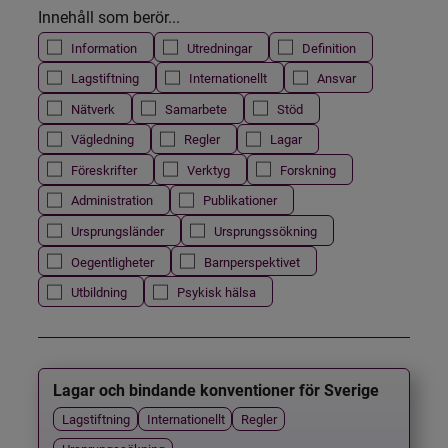
Innehåll som berör...
Information
Utredningar
Definition
Lagstiftning
Internationellt
Ansvar
Nätverk
Samarbete
Stöd
Vägledning
Regler
Lagar
Föreskrifter
Verktyg
Forskning
Administration
Publikationer
Ursprungsländer
Ursprungssökning
Oegentligheter
Barnperspektivet
Utbildning
Psykisk hälsa
Lagar och bindande konventioner för Sverige
Lagstiftning
Internationellt
Regler