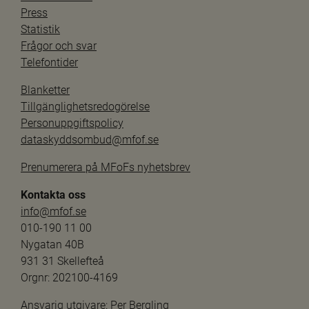
Press
Statistik
Frågor och svar
Telefontider
Blanketter
Tillgänglighetsredogörelse
Personuppgiftspolicy
dataskyddsombud@mfof.se
Prenumerera på MFoFs nyhetsbrev
Kontakta oss
info@mfof.se
010-190 11 00
Nygatan 40B
931 31 Skellefteå
Orgnr: 202100-4169
Ansvarig utgivare: 
Per Bergling