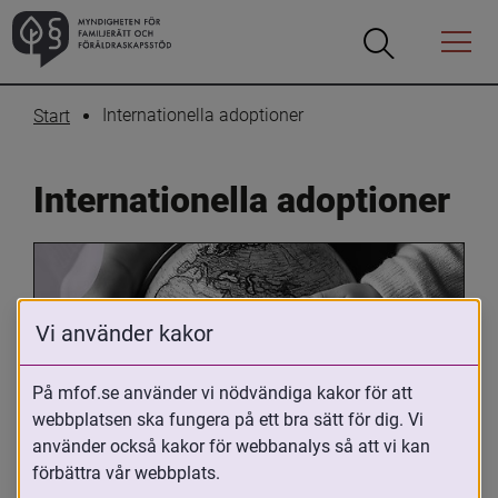
Öppna
Öppna
Menyn
sökrutan
Internationella adoptioner
Start
Internationella adoptioner
Vi använder kakor
På mfof.se använder vi nödvändiga kakor för att
webbplatsen ska fungera på ett bra sätt för dig. Vi
Oavsett om du är adopterad, 
använder också kakor för webbanalys så att vi kan
adoptivförälder eller arbetar med 
förbättra vår webbplats.
internationell adoption så kan du ha 