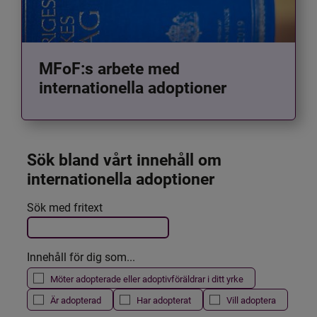
MFoF:s arbete med
internationella adoptioner
Sök bland vårt innehåll om 
internationella adoptioner
Det här formuläret postas automatiskt
Sök med fritext
Filtrera resultatet
Innehåll för dig som...
Möter adopterade eller adoptivföräldrar i ditt yrke
Är adopterad
Har adopterat
Vill adoptera