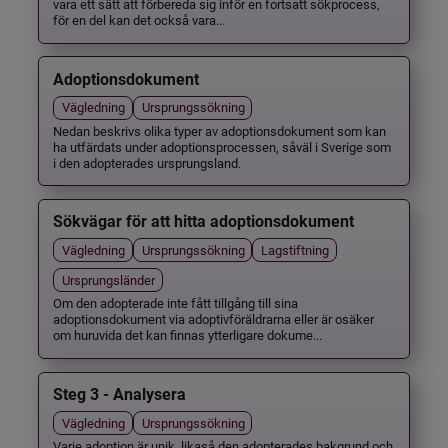
vara ett sätt att förbereda sig inför en fortsatt sökprocess,
för en del kan det också vara...
Adoptionsdokument
Vägledning
Ursprungssökning
Nedan beskrivs olika typer av adoptionsdokument som kan
ha utfärdats under adoptionsprocessen, såväl i Sverige som
i den adopterades ursprungsland.
Sökvägar för att hitta adoptionsdokument
Vägledning
Ursprungssökning
Lagstiftning
Ursprungsländer
Om den adopterade inte fått tillgång till sina
adoptionsdokument via adoptivföräldrarna eller är osäker
om huruvida det kan finnas ytterligare dokume...
Steg 3 - Analysera
Vägledning
Ursprungssökning
Varje adoption är unik, likaså den adopterades bakgrund och