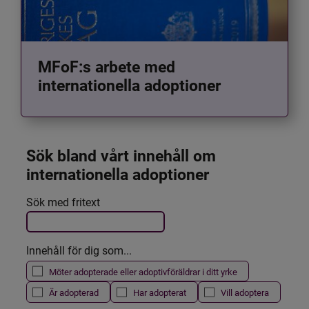
MFoF:s arbete med
internationella adoptioner
Sök bland vårt innehåll om 
internationella adoptioner
Det här formuläret postas automatiskt
Sök med fritext
Filtrera resultatet
Innehåll för dig som...
Möter adopterade eller adoptivföräldrar i ditt yrke
Är adopterad
Har adopterat
Vill adoptera