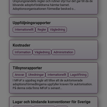
Ursprungslandets regler och rutiner styr hur det går till då de
blivande adoptivföräldrarna hämtar barnet.
Adoptionsorganisationen förmedlar besked o...
Uppföljningsrapporter
Internationellt
Regler
Vägledning
Kostnader
Information
Vägledning
Administration
Tillsynsrapporter
Ansvar
Utredningar
Internationellt
Lagstiftning
I MFoF:s uppdrag ingår att tillse att de auktoriserade
adoptionsförmedlingarna uppfyller kraven för auktorisation.
På denna sida finns MFoF:s senast...
Lagar och bindande konventioner för Sverige