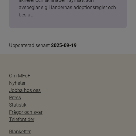
likheter och skillnader i synsätt som 
avspeglar sig i ländernas adoptionsregler och 
beslut.
Uppdaterad senast 
2025-09-19
Om MFoF
Nyheter
Jobba hos oss
Press
Statistik
Frågor och svar
Telefontider
Blanketter