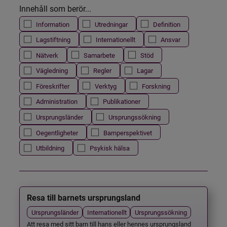
Innehåll som berör...
Information
Utredningar
Definition
Lagstiftning
Internationellt
Ansvar
Nätverk
Samarbete
Stöd
Vägledning
Regler
Lagar
Föreskrifter
Verktyg
Forskning
Administration
Publikationer
Ursprungsländer
Ursprungssökning
Oegentligheter
Barnperspektivet
Utbildning
Psykisk hälsa
Resa till barnets ursprungsland
Ursprungsländer
Internationellt
Ursprungssökning
Att resa med sitt barn till hans eller hennes ursprungsland