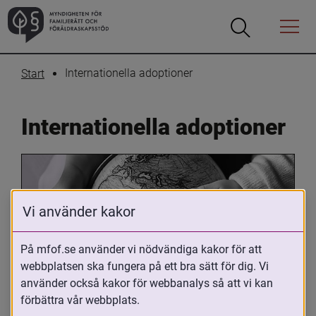
Öppna
Öppna
Menyn
sökrutan
Internationella adoptioner
Start
Internationella adoptioner
Vi använder kakor
På mfof.se använder vi nödvändiga kakor för att
webbplatsen ska fungera på ett bra sätt för dig. Vi
Oavsett om du är adopterad, 
använder också kakor för webbanalys så att vi kan
adoptivförälder eller arbetar med 
förbättra vår webbplats.
internationell adoption så kan du ha 