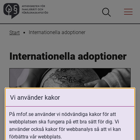
Öppna
Öppna
Menyn
sökrutan
Internationella adoptioner
Start
Internationella adoptioner
Vi använder kakor
På mfof.se använder vi nödvändiga kakor för att
Oavsett om du är adopterad, 
webbplatsen ska fungera på ett bra sätt för dig. Vi
använder också kakor för webbanalys så att vi kan
adoptivförälder eller arbetar med 
förbättra vår webbplats.
internationell adoption så kan du ha 