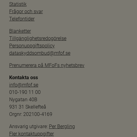
Statistik
Frågor och svar
Telefontider
Blanketter
Tillgänglighetsredogörelse
Personuppgiftspolicy
dataskyddsombud@mfof.se
Prenumerera på MFoFs nyhetsbrev
Kontakta oss
info@mfof.se
010-190 11 00
Nygatan 40B
931 31 Skellefteå
Orgnr: 202100-4169
Ansvarig utgivare: 
Per Bergling
Fler kontaktuppgifter