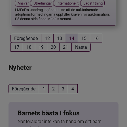
Ansvar
Utredningar
Internationellt
Lagstiftning
I MFoF:s uppdrag ingår att tillse att de auktoriserade
adoptionsförmedlingarna uppfyller kraven för auktorisation.
På denna sida finns MFoF:s senast...
Föregående
12
13
14
15
16
17
18
19
20
21
Nästa
Nyheter
Föregående
1
2
3
4
Barnets bästa i fokus
När föräldrar inte kan ta hand om sitt barn 