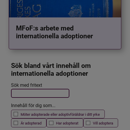
MFoF:s arbete med
internationella adoptioner
Sök bland vårt innehåll om 
internationella adoptioner
Det här formuläret postas automatiskt
Sök med fritext
Filtrera resultatet
Innehåll för dig som...
Möter adopterade eller adoptivföräldrar i ditt yrke
Är adopterad
Har adopterat
Vill adoptera