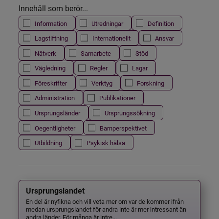
Innehåll som berör...
Information
Utredningar
Definition
Lagstiftning
Internationellt
Ansvar
Nätverk
Samarbete
Stöd
Vägledning
Regler
Lagar
Föreskrifter
Verktyg
Forskning
Administration
Publikationer
Ursprungsländer
Ursprungssökning
Oegentligheter
Barnperspektivet
Utbildning
Psykisk hälsa
Ursprungslandet
En del är nyfikna och vill veta mer om var de kommer ifrån
medan ursprungslandet för andra inte är mer intressant än
andra länder. För många är intre...