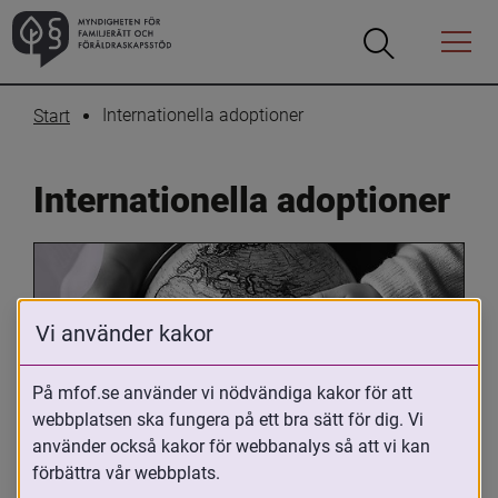
Öppna
Öppna
Menyn
sökrutan
Internationella adoptioner
Start
Internationella adoptioner
Vi använder kakor
På mfof.se använder vi nödvändiga kakor för att
webbplatsen ska fungera på ett bra sätt för dig. Vi
Oavsett om du är adopterad, 
använder också kakor för webbanalys så att vi kan
adoptivförälder eller arbetar med 
förbättra vår webbplats.
internationell adoption så kan du ha 