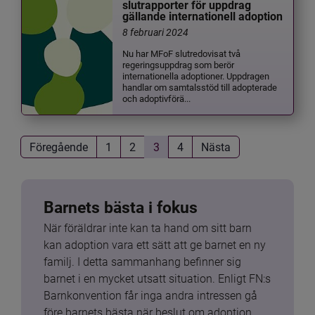
slutrapporter för uppdrag
gällande internationell adoption
8 februari 2024
Nu har MFoF slutredovisat två
regeringsuppdrag som berör
internationella adoptioner. Uppdragen
handlar om samtalsstöd till adopterade
och adoptivförä...
Föregående
1
2
3
4
Nästa
Barnets bästa i fokus
När föräldrar inte kan ta hand om sitt barn 
kan adoption vara ett sätt att ge barnet en ny 
familj. I detta sammanhang befinner sig 
barnet i en mycket utsatt situation. Enligt FN:s 
Barnkonvention får inga andra intressen gå 
före barnets bästa när beslut om adoption 