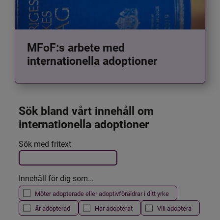
MFoF:s arbete med
internationella adoptioner
Sök bland vårt innehåll om 
internationella adoptioner
Det här formuläret postas automatiskt
Sök med fritext
Filtrera resultatet
Innehåll för dig som...
Möter adopterade eller adoptivföräldrar i ditt yrke
Är adopterad
Har adopterat
Vill adoptera