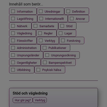
Innehåll som berör...
Information
Utredningar
Definition
Lagstiftning
Internationellt
Ansvar
Nätverk
Samarbete
Stöd
Vägledning
Regler
Lagar
Föreskrifter
Verktyg
Forskning
Administration
Publikationer
Ursprungsländer
Ursprungssökning
Oegentligheter
Barnperspektivet
Utbildning
Psykisk hälsa
Stöd och vägledning
Hur gör jag?
Verktyg