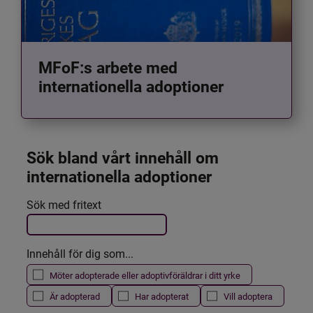
MFoF:s arbete med
internationella adoptioner
Sök bland vårt innehåll om 
internationella adoptioner
Det här formuläret postas automatiskt
Sök med fritext
Filtrera resultatet
Innehåll för dig som...
Möter adopterade eller adoptivföräldrar i ditt yrke
Är adopterad
Har adopterat
Vill adoptera