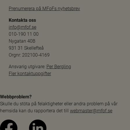
Prenumerera på MFoFs nyhetsbrev
Kontakta oss
info@mfof.se
010-190 11 00
Nygatan 40B
931 31 Skellefteå
Orgnr: 202100-4169
Ansvarig utgivare: 
Per Bergling
Fler kontaktuppgifter
Webbproblem?
Skulle du stöta på felaktigheter eller andra problem på vår 
hemsida kan du rapportera det till 
webmaster@mfof.se