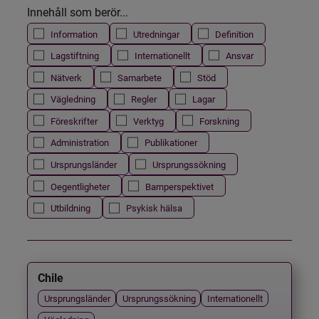
Innehåll som berör...
Information
Utredningar
Definition
Lagstiftning
Internationellt
Ansvar
Nätverk
Samarbete
Stöd
Vägledning
Regler
Lagar
Föreskrifter
Verktyg
Forskning
Administration
Publikationer
Ursprungsländer
Ursprungssökning
Oegentligheter
Barnperspektivet
Utbildning
Psykisk hälsa
Chile
Ursprungsländer
Ursprungssökning
Internationellt