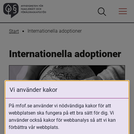
Öppna
Öppna
Menyn
sökrutan
Internationella adoptioner
Start
Internationella adoptioner
Vi använder kakor
På mfof.se använder vi nödvändiga kakor för att
webbplatsen ska fungera på ett bra sätt för dig. Vi
Oavsett om du är adopterad, 
använder också kakor för webbanalys så att vi kan
adoptivförälder eller arbetar med 
förbättra vår webbplats.
internationell adoption så kan du ha 