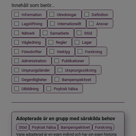
Innehåll som berör...
Information
Utredningar
Definition
Lagstiftning
Internationellt
Ansvar
Nätverk
Samarbete
Stöd
Vägledning
Regler
Lagar
Föreskrifter
Verktyg
Forskning
Administration
Publikationer
Ursprungsländer
Ursprungssökning
Oegentligheter
Barnperspektivet
Utbildning
Psykisk hälsa
Adopterade är en grupp med särskilda behov
Stöd
Psykisk hälsa
Barnperspektivet
Forskning
Varje adopterad är en egen individ och har sin egen historia