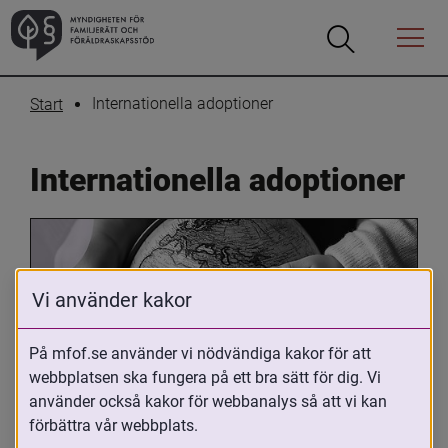
Öppna
Öppna
Menyn
sökrutan
Internationella adoptioner
Start
Internationella adoptioner
Vi använder kakor
På mfof.se använder vi nödvändiga kakor för att
webbplatsen ska fungera på ett bra sätt för dig. Vi
Oavsett om du är adopterad, 
använder också kakor för webbanalys så att vi kan
adoptivförälder eller arbetar med 
förbättra vår webbplats.
internationell adoption så kan du ha 