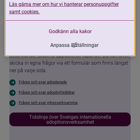
Läs gärna mer om hur vi hanterar personuppgifter
funderingar om din egen situation eller 
samt cookies.
Sveriges internationella 
adoptionsverksamhet.
Godkänn alla kakor
Nu har vi samlat de vanligaste frågorna och svaren 
Anpassa inställningar
med anledning av Adoptionskommissionens 
betänkande. Sidorna uppdateras löpande. Du kan även 
skicka in egna frågor via ett formulär som finns längst 
ner på varje sida.
Frågor och svar adopterade
Frågor och svar adoptivföräldrar
Frågor och svar yrkesverksamma
Tidslinje över Sveriges internationella
adoptionsverksamhet