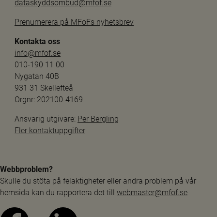
dataskyddsombud@mfof.se
Prenumerera på MFoFs nyhetsbrev
Kontakta oss
info@mfof.se
010-190 11 00
Nygatan 40B
931 31 Skellefteå
Orgnr: 202100-4169
Ansvarig utgivare: 
Per Bergling
Fler kontaktuppgifter
Webbproblem?
Skulle du stöta på felaktigheter eller andra problem på vår 
hemsida kan du rapportera det till 
webmaster@mfof.se