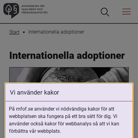
Öppna
Öppna
Menyn
sökrutan
Internationella adoptioner
Start
Internationella adoptioner
Vi använder kakor
På mfof.se använder vi nödvändiga kakor för att
webbplatsen ska fungera på ett bra sätt för dig. Vi
Oavsett om du är adopterad, 
använder också kakor för webbanalys så att vi kan
adoptivförälder eller arbetar med 
förbättra vår webbplats.
internationell adoption så kan du ha 