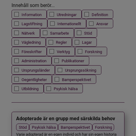
Innehåll som berör...
Information
Utredningar
Definition
Lagstiftning
Internationellt
Ansvar
Nätverk
Samarbete
Stöd
Vägledning
Regler
Lagar
Föreskrifter
Verktyg
Forskning
Administration
Publikationer
Ursprungsländer
Ursprungssökning
Oegentligheter
Barnperspektivet
Utbildning
Psykisk hälsa
Adopterade är en grupp med särskilda behov
Stöd
Psykisk hälsa
Barnperspektivet
Forskning
Varje adopterad är en egen individ och har sin egen historia