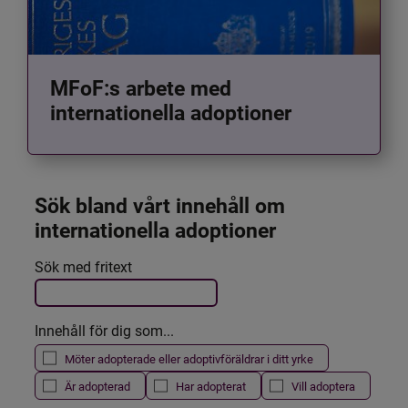
MFoF:s arbete med
internationella adoptioner
Sök bland vårt innehåll om 
internationella adoptioner
Det här formuläret postas automatiskt
Sök med fritext
Filtrera resultatet
Innehåll för dig som...
Möter adopterade eller adoptivföräldrar i ditt yrke
Är adopterad
Har adopterat
Vill adoptera