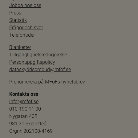
Jobba hos oss
Press
Statistik
Frågor och svar
Telefontider
Blanketter
Tillgänglighetsredogörelse
Personuppgiftspolicy
dataskyddsombud@mfof.se
Prenumerera på MFoFs nyhetsbrev
Kontakta oss
info@mfof.se
010-190 11 00
Nygatan 40B
931 31 Skellefteå
Orgnr: 202100-4169