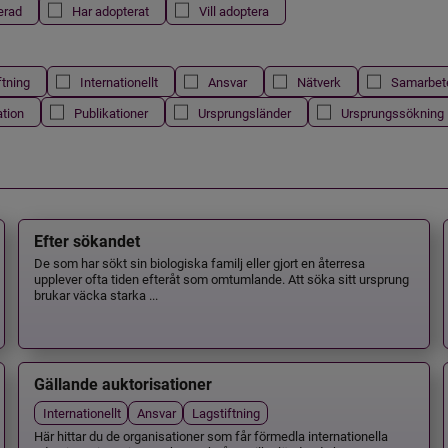
erad
Har adopterat
Vill adoptera
ftning
Internationellt
Ansvar
Nätverk
Samarbet
ation
Publikationer
Ursprungsländer
Ursprungssökning
Efter sökandet
De som har sökt sin biologiska familj eller gjort en återresa
upplever ofta tiden efteråt som omtumlande. Att söka sitt ursprung
brukar väcka starka ...
Gällande auktorisationer
Internationellt
Ansvar
Lagstiftning
Här hittar du de organisationer som får förmedla internationella