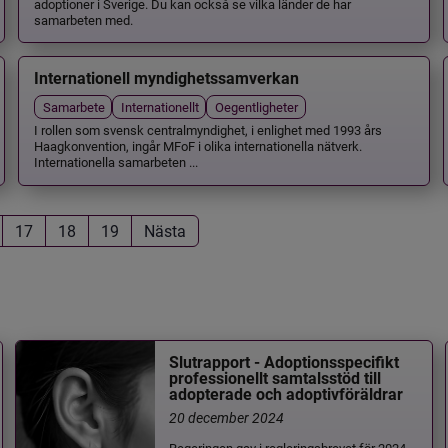
adoptioner i Sverige. Du kan också se vilka länder de har
samarbeten med.
Internationell myndighetssamverkan
Samarbete
Internationellt
Oegentligheter
I rollen som svensk centralmyndighet, i enlighet med 1993 års
Haagkonvention, ingår MFoF i olika internationella nätverk.
Internationella samarbeten ...
17
18
19
Nästa
Slutrapport - Adoptionsspecifikt
professionellt samtalsstöd till
adopterade och adoptivföräldrar
20 december 2024
Regeringen gav i regleringsbrevet för 2024