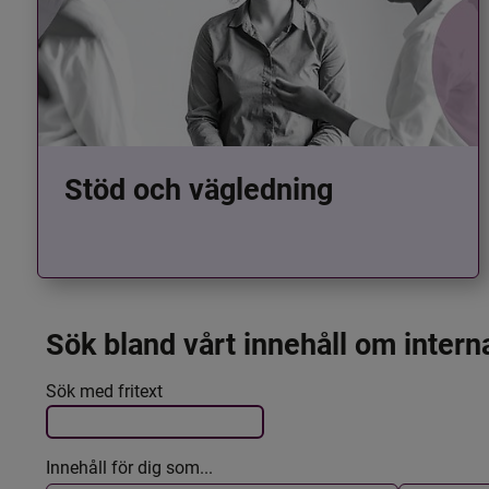
Stöd och vägledning
Sök bland vårt innehåll om intern
Det här formuläret postas automatiskt
Filtrera resultatet
Sök med fritext
Innehåll för dig som...