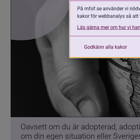
På mfof.se använder vi nödvä
kakor för webbanalys så att 
Läs gärna mer om hur vi han
Godkänn alla kakor
Oavsett om du är adopterad, adoptiv
om din egen situation eller Sverig