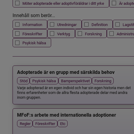
Möter adopterade eller adoptivföräldrar i ditt yrke
Är adopt
Innehåll som berör...
Information
Utredningar
Definition
Lagsti
Föreskrifter
Verktyg
Forskning
Administr
Psykisk hälsa
Adopterade är en grupp med särskilda behov
Stöd
Psykisk hälsa
Barnperspektivet
Forskning
Varje adopterad är en egen individ och har sin egen historia men det
finns erfarenheter som de allra flesta adopterade delar med andra
inom gruppen.
MFoF:s arbete med internationella adoptioner
Regler
Föreskrifter
Etc