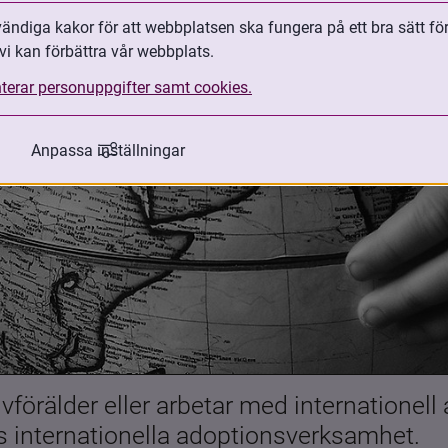
ndiga kakor för att webbplatsen ska fungera på ett bra sätt fö
vi kan förbättra vår webbplats.
terar personuppgifter samt cookies.
Anpassa inställningar
förälder eller arbetar med internationell
es internationella adoptionsverksamhet.