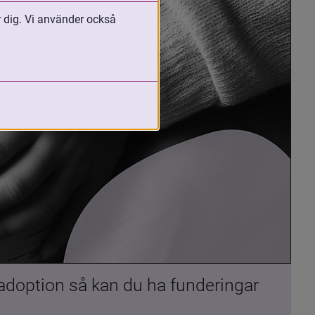
r dig. Vi använder också
 adoption så kan du ha funderingar 