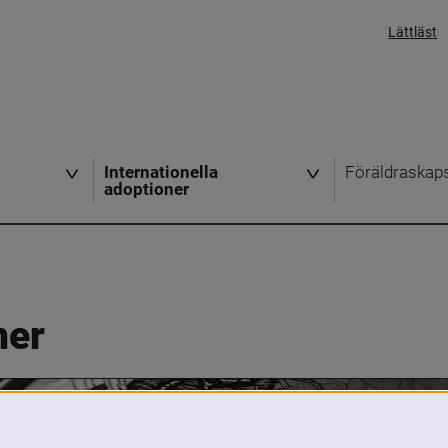
Lättläst
Internationella
Föräldraskap
adoptioner
ner