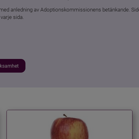
n med anledning av Adoptionskommissionens betänkande. Sido
varje sida.
erksamhet