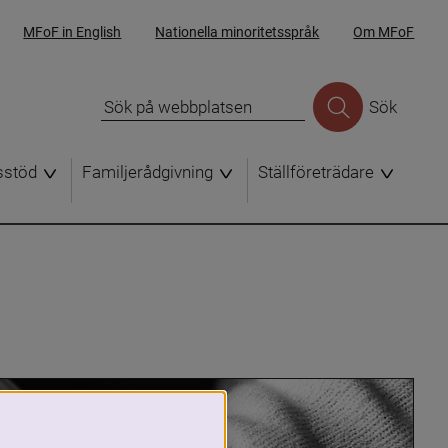
MFoF in English
Nationella minoritetsspråk
Om MFoF
Sök
sstöd
Familjerådgivning
Ställföreträdare