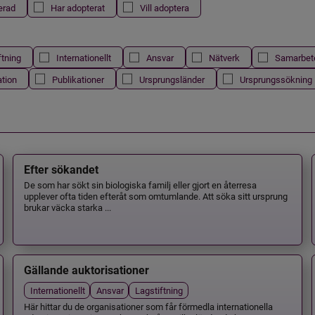
erad
Har adopterat
Vill adoptera
ftning
Internationellt
Ansvar
Nätverk
Samarbet
ation
Publikationer
Ursprungsländer
Ursprungssökning
Efter sökandet
De som har sökt sin biologiska familj eller gjort en återresa
upplever ofta tiden efteråt som omtumlande. Att söka sitt ursprung
brukar väcka starka ...
Gällande auktorisationer
Internationellt
Ansvar
Lagstiftning
Här hittar du de organisationer som får förmedla internationella