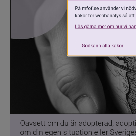
På mfof.se använder vi nödvä
kakor för webbanalys så att 
Läs gärna mer om hur vi han
Godkänn alla kakor
Oavsett om du är adopterad, adoptiv
om din egen situation eller Sverig