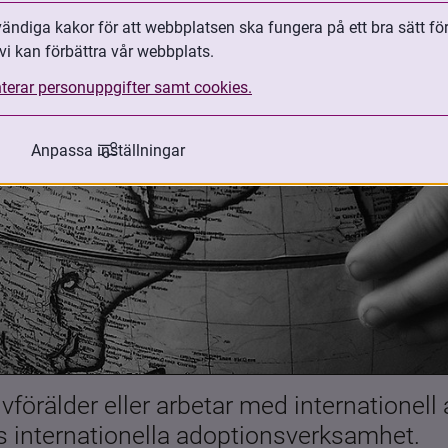
ndiga kakor för att webbplatsen ska fungera på ett bra sätt fö
vi kan förbättra vår webbplats.
terar personuppgifter samt cookies.
Anpassa inställningar
förälder eller arbetar med internationell
es internationella adoptionsverksamhet.