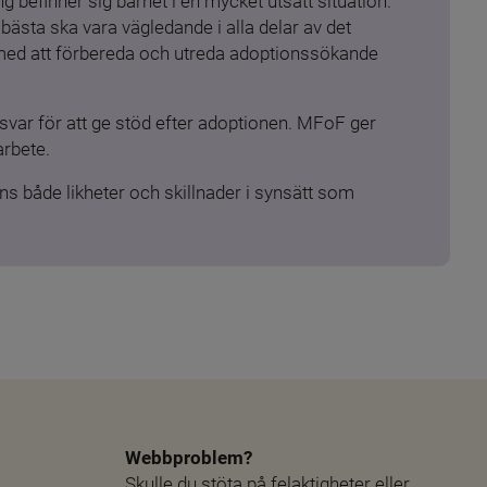
 befinner sig barnet i en mycket utsatt situation. 
ästa ska vara vägledande i alla delar av det 
 med att förbereda och utreda adoptionssökande 
ar för att ge stöd efter adoptionen. MFoF ger 
arbete.
s både likheter och skillnader i synsätt som 
Webbproblem?
Skulle du stöta på felaktigheter eller 