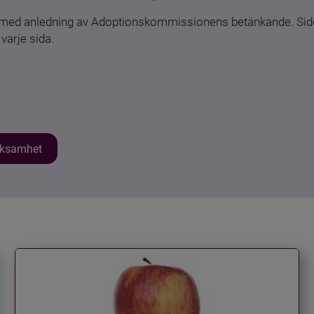
n med anledning av Adoptionskommissionens betänkande. Sido
varje sida.
erksamhet