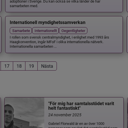
adoptioner i Sverige. Du kan också se vilka länder de har
samarbeten med.
Internationell myndighetssamverkan
Samarbete
Internationellt
Oegentligheter
I rollen som svensk centralmyndighet, i enlighet med 1993 års
Haagkonvention, ingår MFoF i olika internationella nätverk.
Internationella samarbeten ...
17
18
19
Nästa
"För mig har samtalsstödet varit
helt fantastiskt"
24 november 2025
Gabriel Florwald är en av över 1000
personer som använt det samtalsstöd som