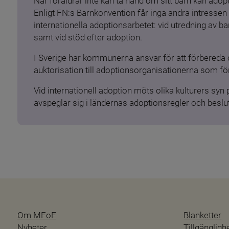
När föräldrar inte kan ta hand om sitt barn kan adopt
Enligt FN:s Barnkonvention får inga andra intressen 
internationella adoptionsarbetet: vid utredning av 
samt vid stöd efter adoption.
I Sverige har kommunerna ansvar för att förbereda 
auktorisation till adoptionsorganisationerna som för
Vid internationell adoption möts olika kulturers syn
avspeglar sig i ländernas adoptionsregler och beslut
Om MFoF
Blanketter
Nyheter
Tillgänglig