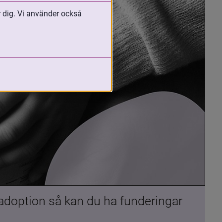
r dig. Vi använder också
 adoption så kan du ha funderingar 