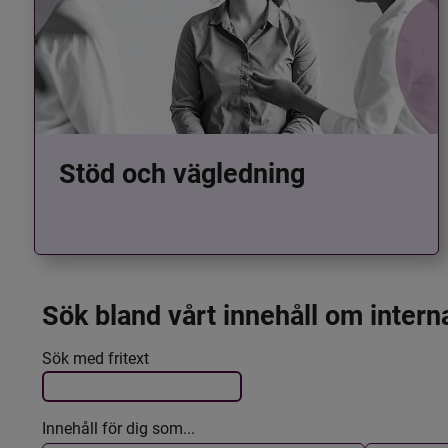
Stöd och vägledning
Sök bland vårt innehåll om intern
Det här formuläret postas automatiskt
Filtrera resultatet
Sök med fritext
Innehåll för dig som...