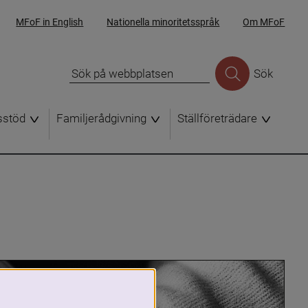
MFoF in English
Nationella minoritetsspråk
Om MFoF
Sök
sstöd
Familjerådgivning
Ställföreträdare