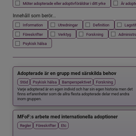
Möter adopterade eller adoptivföräldrar i ditt yrke
Är adopt
Innehåll som berör...
Information
Utredningar
Definition
Lagsti
Föreskrifter
Verktyg
Forskning
Administr
Psykisk hälsa
Adopterade är en grupp med särskilda behov
Stöd
Psykisk hälsa
Barnperspektivet
Forskning
Varje adopterad är en egen individ och har sin egen historia men det
finns erfarenheter som de allra flesta adopterade delar med andra
inom gruppen.
MFoF:s arbete med internationella adoptioner
Regler
Föreskrifter
Etc