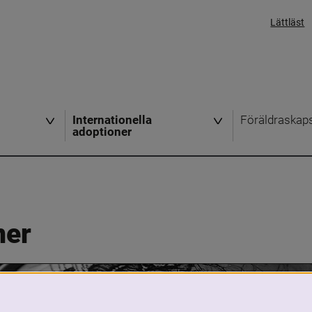
Lättläst
Internationella
Föräldraskap
adoptioner
ner