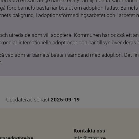
ion vara ett sätt att ge barnet en ny familj. I detta sammanhang
gå före barnets bästa när beslut om adoption fattas. Barnets b
barnets bakgrund, i adoptionsförmedlingsarbetet och i arbetet
och utreda de som vill adoptera. Kommunen har också ett ansv
medlar internationella adoptioner och har tillsyn över deras 
 på vad som är barnets bästa i samband med adoption. Det finn
.
Uppdaterad senast 
2025-09-19
Kontakta oss
hetsredogörelse
info@mfof.se