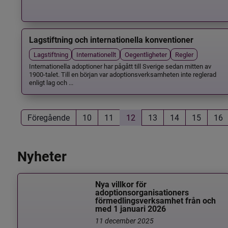
Lagstiftning och internationella konventioner
Lagstiftning
Internationellt
Oegentligheter
Regler
Internationella adoptioner har pågått till Sverige sedan mitten av
1900-talet. Till en början var adoptionsverksamheten inte reglerad
enligt lag och ...
Föregående
10
11
12
13
14
15
16
Nyheter
Nya villkor för
adoptionsorganisationers
förmedlingsverksamhet från och
med 1 januari 2026
11 december 2025