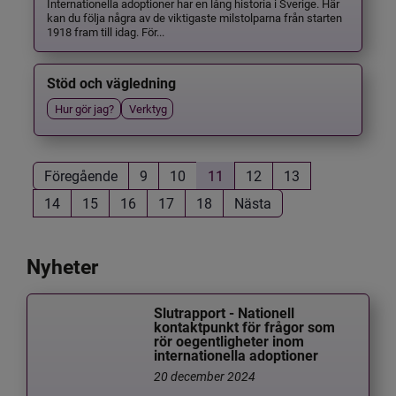
Internationella adoptioner har en lång historia i Sverige. Här
kan du följa några av de viktigaste milstolparna från starten
1918 fram till idag. För...
Stöd och vägledning
Hur gör jag?
Verktyg
Föregående
9
10
11
12
13
14
15
16
17
18
Nästa
Nyheter
Slutrapport - Nationell
kontaktpunkt för frågor som
rör oegentligheter inom
internationella adoptioner
20 december 2024