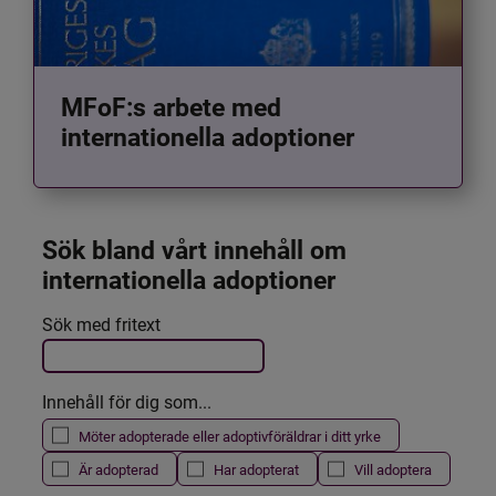
MFoF:s arbete med
internationella adoptioner
Sök bland vårt innehåll om 
internationella adoptioner
Det här formuläret postas automatiskt
Sök med fritext
Filtrera resultatet
Innehåll för dig som...
Möter adopterade eller adoptivföräldrar i ditt yrke
Är adopterad
Har adopterat
Vill adoptera