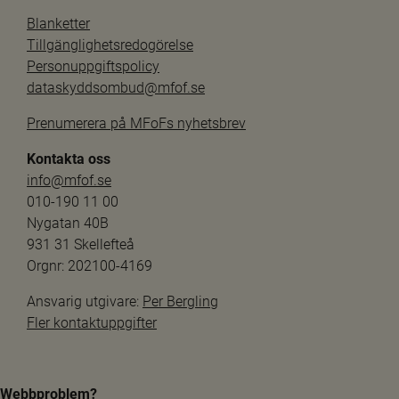
Blanketter
Tillgänglighetsredogörelse
Personuppgiftspolicy
dataskyddsombud@mfof.se
Prenumerera på MFoFs nyhetsbrev
Kontakta oss
info@mfof.se
010-190 11 00
Nygatan 40B
931 31 Skellefteå
Orgnr: 202100-4169
Ansvarig utgivare: 
Per Bergling
Fler kontaktuppgifter
Webbproblem?