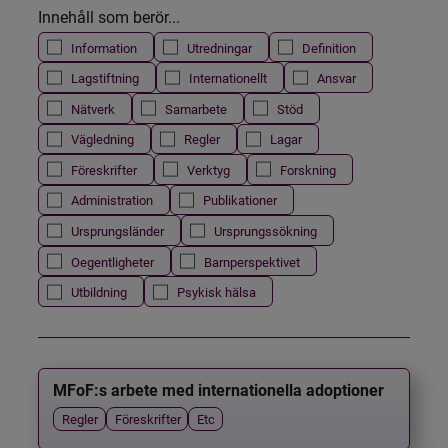
Innehåll som berör...
Information
Utredningar
Definition
Lagstiftning
Internationellt
Ansvar
Nätverk
Samarbete
Stöd
Vägledning
Regler
Lagar
Föreskrifter
Verktyg
Forskning
Administration
Publikationer
Ursprungsländer
Ursprungssökning
Oegentligheter
Barnperspektivet
Utbildning
Psykisk hälsa
MFoF:s arbete med internationella adoptioner
Regler
Föreskrifter
Etc