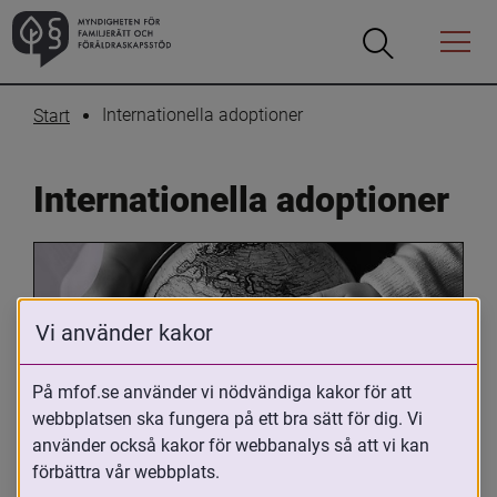
Öppna
Öppna
Menyn
sökrutan
Internationella adoptioner
Start
Internationella adoptioner
Vi använder kakor
På mfof.se använder vi nödvändiga kakor för att
webbplatsen ska fungera på ett bra sätt för dig. Vi
Oavsett om du är adopterad, 
använder också kakor för webbanalys så att vi kan
adoptivförälder eller arbetar med 
förbättra vår webbplats.
internationell adoption så kan du ha 