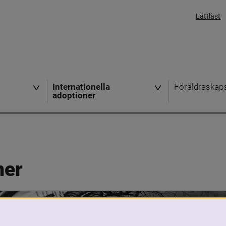
Lättläst
Internationella
Föräldraskap
adoptioner
ner