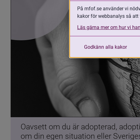
På mfof.se använder vi nödvä
kakor för webbanalys så att 
Läs gärna mer om hur vi han
Godkänn alla kakor
Oavsett om du är adopterad, adoptiv
om din egen situation eller Sverig