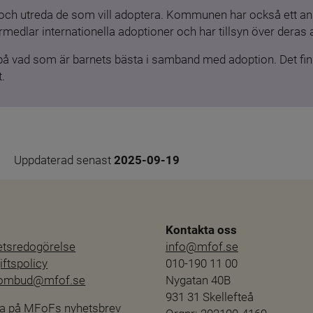
och utreda de som vill adoptera. Kommunen har också ett ansv
medlar internationella adoptioner och har tillsyn över deras 
 på vad som är barnets bästa i samband med adoption. Det finn
.
Uppdaterad senast 
2025-09-19
Kontakta oss
hetsredogörelse
info@mfof.se
ftspolicy
010-190 11 00
sombud@mfof.se
Nygatan 40B
931 31 Skellefteå
a på MFoFs nyhetsbrev