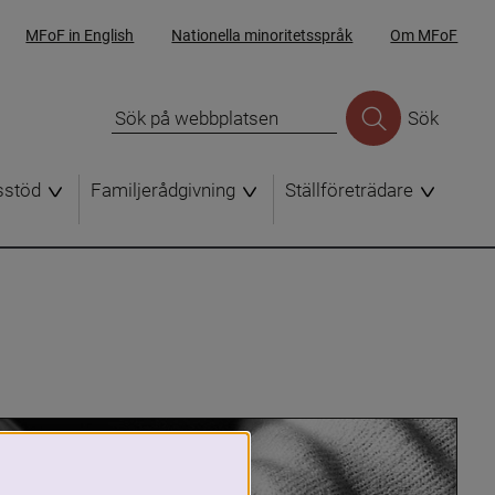
MFoF in English
Nationella minoritetsspråk
Om MFoF
Sök
sstöd
Familjerådgivning
Ställföreträdare