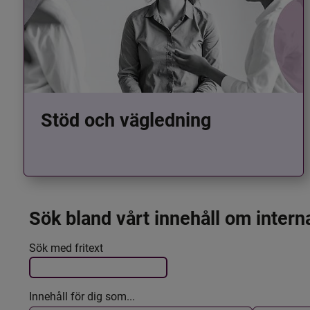
Stöd och vägledning
Sök bland vårt innehåll om intern
Det här formuläret postas automatiskt
Filtrera resultatet
Sök med fritext
Innehåll för dig som...