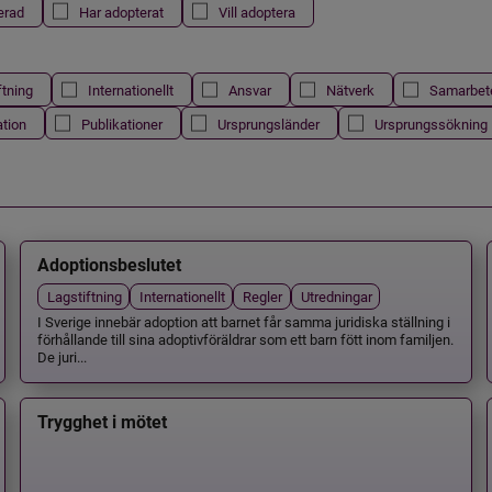
erad
Har adopterat
Vill adoptera
ftning
Internationellt
Ansvar
Nätverk
Samarbet
ation
Publikationer
Ursprungsländer
Ursprungssökning
Adoptionsbeslutet
Lagstiftning
Internationellt
Regler
Utredningar
I Sverige innebär adoption att barnet får samma juridiska ställning i
förhållande till sina adoptivföräldrar som ett barn fött inom familjen.
De juri...
Trygghet i mötet