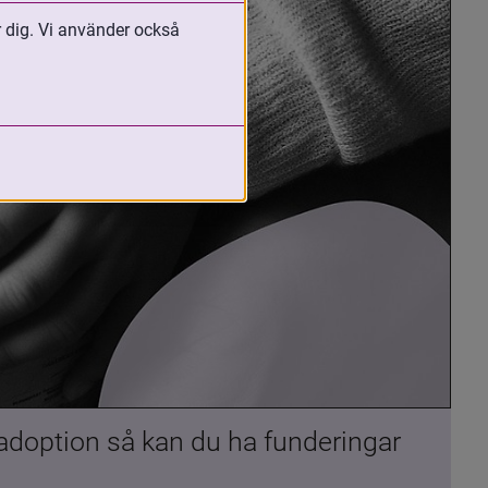
r dig. Vi använder också
 adoption så kan du ha funderingar 