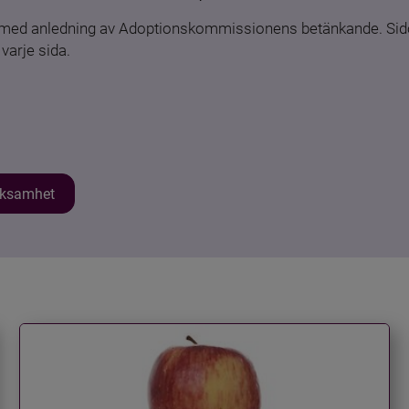
n med anledning av Adoptionskommissionens betänkande. Sido
varje sida.
erksamhet