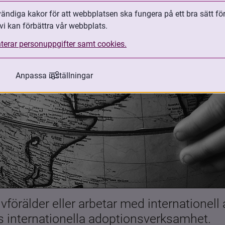
ndiga kakor för att webbplatsen ska fungera på ett bra sätt fö
vi kan förbättra vår webbplats.
terar personuppgifter samt cookies.
Anpassa inställningar
förälder eller arbetar med internationell
es internationella adoptionsverksamhet.