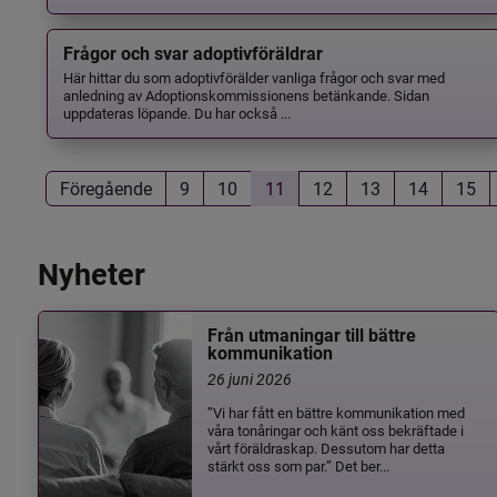
Frågor och svar adoptivföräldrar
Här hittar du som adoptivförälder vanliga frågor och svar med
anledning av Adoptionskommissionens betänkande. Sidan
uppdateras löpande. Du har också ...
Föregående
9
10
11
12
13
14
15
Nyheter
Från utmaningar till bättre
kommunikation
26 juni 2026
”Vi har fått en bättre kommunikation med
våra tonåringar och känt oss bekräftade i
vårt föräldraskap. Dessutom har detta
stärkt oss som par.” Det ber...