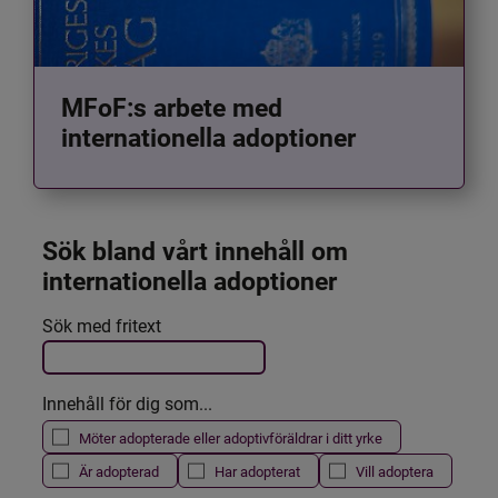
MFoF:s arbete med
internationella adoptioner
Sök bland vårt innehåll om 
internationella adoptioner
Det här formuläret postas automatiskt
Sök med fritext
Filtrera resultatet
Innehåll för dig som...
Möter adopterade eller adoptivföräldrar i ditt yrke
Är adopterad
Har adopterat
Vill adoptera