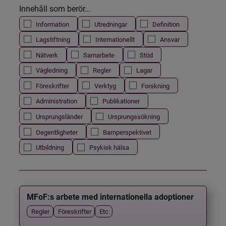
Innehåll som berör...
Information
Utredningar
Definition
Lagstiftning
Internationellt
Ansvar
Nätverk
Samarbete
Stöd
Vägledning
Regler
Lagar
Föreskrifter
Verktyg
Forskning
Administration
Publikationer
Ursprungsländer
Ursprungssökning
Oegentligheter
Barnperspektivet
Utbildning
Psykisk hälsa
MFoF:s arbete med internationella adoptioner
Regler
Föreskrifter
Etc