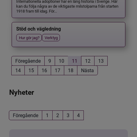
Internationella adoptioner har en lång historia i Sverige. Här
kan du följa några av de viktigaste milstolparna från starten
1918 fram till idag. För...
Stöd och vägledning
Hur gör jag?
Verktyg
Föregående
9
10
11
12
13
14
15
16
17
18
Nästa
Nyheter
Föregående
1
2
3
4