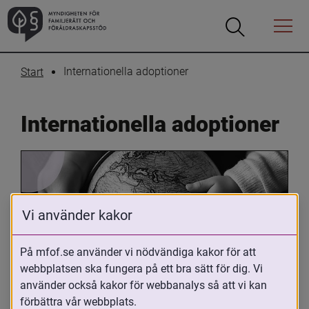
Öppna
Öppna
Menyn
sökrutan
Internationella adoptioner
Start
Internationella adoptioner
Vi använder kakor
På mfof.se använder vi nödvändiga kakor för att
Oavsett om du är adopterad, 
webbplatsen ska fungera på ett bra sätt för dig. Vi
använder också kakor för webbanalys så att vi kan
adoptivförälder eller arbetar med 
förbättra vår webbplats.
internationell adoption så kan du ha 