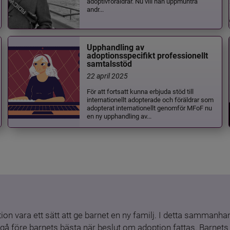
adoptivföräldrar. Nu vill han uppmuntra
andr...
Upphandling av
adoptionsspecifikt professionellt
samtalsstöd
22 april 2025
För att fortsatt kunna erbjuda stöd till
internationellt adopterade och föräldrar som
adopterat internationellt genomför MFoF nu
en ny upphandling av...
ion vara ett sätt att ge barnet en ny familj. I detta sammanhang
gå före barnets bästa när beslut om adoption fattas. Barnets b