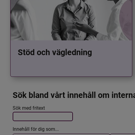
Stöd och vägledning
Sök bland vårt innehåll om intern
Det här formuläret postas automatiskt
Filtrera resultatet
Sök med fritext
Innehåll för dig som...