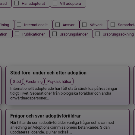
erad
Har adopterat
Vill adoptera
ftning
Internationellt
Ansvar
Nätverk
Samarbet
ation
Publikationer
Ursprungsländer
Ursprungssökning
Stöd före, under och efter adoption
Stöd
Forskning
Psykisk hälsa
Internationellt adopterade har fått utstå särskilda påfrestningar
tidigt i livet. Separationer från biologiska föräldrar och andra
omvårdnadspersoner...
Frågor och svar adoptivföräldrar
Här hittar du som adoptivförälder vanliga frågor och svar med
anledning av Adoptionskommissionens betänkande. Sidan
uppdateras löpande. Du har också ...