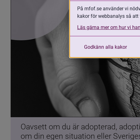
På mfof.se använder vi nödvä
kakor för webbanalys så att 
Läs gärna mer om hur vi han
Godkänn alla kakor
Oavsett om du är adopterad, adoptiv
om din egen situation eller Sverig