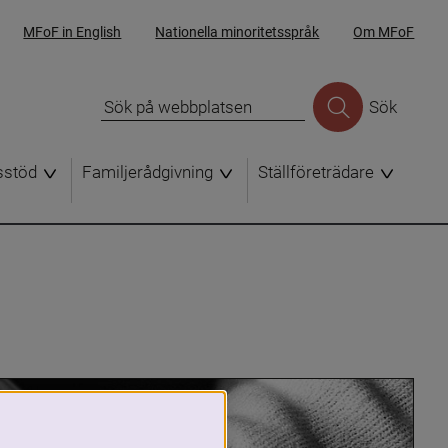
MFoF in English
Nationella minoritetsspråk
Om MFoF
Sök
sstöd
Familjerådgivning
Ställföreträdare