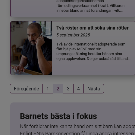
adoptionsorganisationernas
förmedlingsverksamhet i kraft. Villkoren
innebär bland annat förändringar i vilk...
Två röster om att söka sina rötter
5 september 2025
Två av de internationellt adopterade som
fått hjälp av MFoF med sin
ursprungssökning berättar här om sina
egna upplevelser. De ger också råd till and...
Föregående
1
2
3
4
Nästa
Barnets bästa i fokus
När föräldrar inte kan ta hand om sitt barn kan adopt
Enligt FN:s Barnkonvention får inga andra intressen 