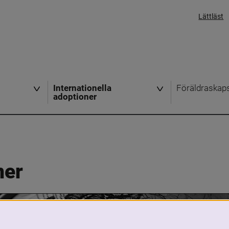
Lättläst
Internationella
Föräldraskap
adoptioner
ner