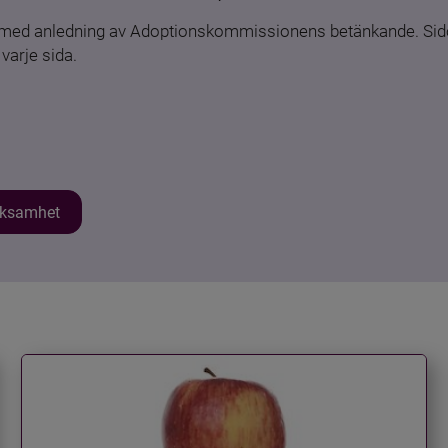
n med anledning av Adoptionskommissionens betänkande. Sido
varje sida.
erksamhet