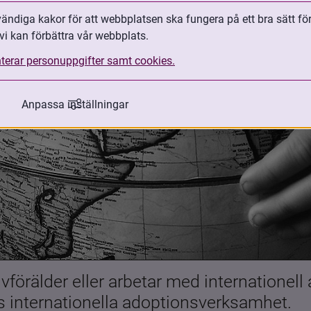
ndiga kakor för att webbplatsen ska fungera på ett bra sätt fö
vi kan förbättra vår webbplats.
terar personuppgifter samt cookies.
Anpassa inställningar
förälder eller arbetar med internationell
es internationella adoptionsverksamhet.