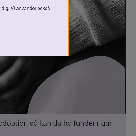
r dig. Vi använder också
 adoption så kan du ha funderingar 