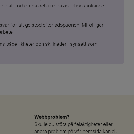
 med att förbereda och utreda adoptionssökande 
ar för att ge stöd efter adoptionen. MFoF ger 
arbete.
s både likheter och skillnader i synsätt som 
Webbproblem?
Skulle du stöta på felaktigheter eller 
andra problem på vår hemsida kan du 