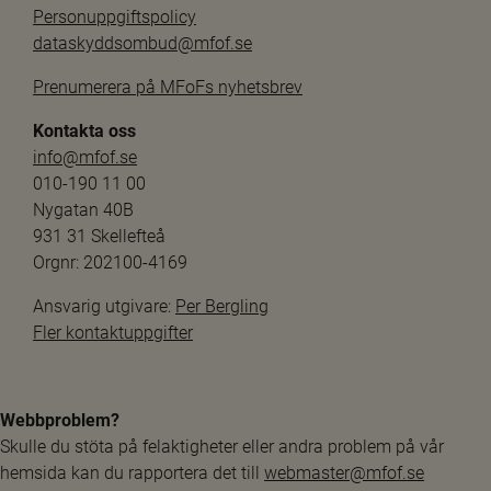
Personuppgiftspolicy
dataskyddsombud@mfof.se
Prenumerera på MFoFs nyhetsbrev
Kontakta oss
info@mfof.se
010-190 11 00
Nygatan 40B
931 31 Skellefteå
Orgnr: 202100-4169
Ansvarig utgivare: 
Per Bergling
Fler kontaktuppgifter
Webbproblem?
Skulle du stöta på felaktigheter eller andra problem på vår 
hemsida kan du rapportera det till 
webmaster@mfof.se