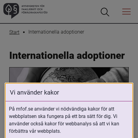
Öppna
Öppna
Menyn
sökrutan
Internationella adoptioner
Start
Internationella adoptioner
Vi använder kakor
På mfof.se använder vi nödvändiga kakor för att
webbplatsen ska fungera på ett bra sätt för dig. Vi
Oavsett om du är adopterad, 
använder också kakor för webbanalys så att vi kan
adoptivförälder eller arbetar med 
förbättra vår webbplats.
internationell adoption så kan du ha 