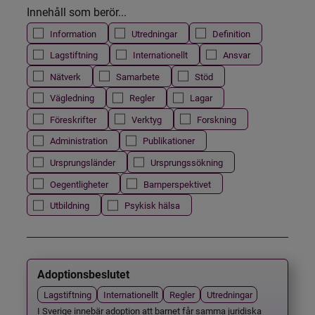
Innehåll som berör...
Information
Utredningar
Definition
Lagstiftning
Internationellt
Ansvar
Nätverk
Samarbete
Stöd
Vägledning
Regler
Lagar
Föreskrifter
Verktyg
Forskning
Administration
Publikationer
Ursprungsländer
Ursprungssökning
Oegentligheter
Barnperspektivet
Utbildning
Psykisk hälsa
Adoptionsbeslutet
Lagstiftning
Internationellt
Regler
Utredningar
I Sverige innebär adoption att barnet får samma juridiska