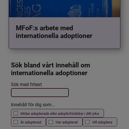
MFoF:s arbete med
internationella adoptioner
Sök bland vårt innehåll om 
internationella adoptioner
Det här formuläret postas automatiskt
Sök med fritext
Filtrera resultatet
Innehåll för dig som...
Möter adopterade eller adoptivföräldrar i ditt yrke
Är adopterad
Har adopterat
Vill adoptera