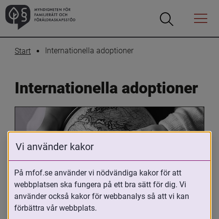
Öppna
Öppna
Menyn
sökrutan
Internationella adoptioner
Start
Internationella adoptioner
Vi använder kakor
På mfof.se använder vi nödvändiga kakor för att
webbplatsen ska fungera på ett bra sätt för dig. Vi
Oavsett om du är adopterad, 
använder också kakor för webbanalys så att vi kan
adoptivförälder eller arbetar med 
förbättra vår webbplats.
internationell adoption så kan du ha 