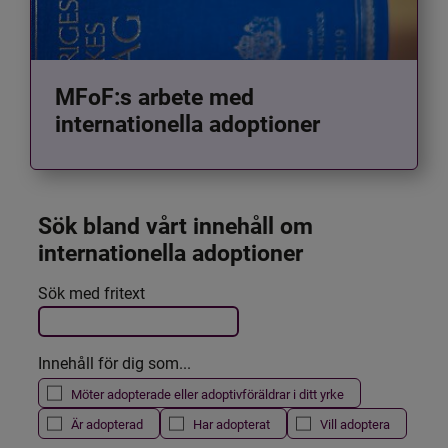
MFoF:s arbete med
internationella adoptioner
Sök bland vårt innehåll om 
internationella adoptioner
Det här formuläret postas automatiskt
Sök med fritext
Filtrera resultatet
Innehåll för dig som...
Möter adopterade eller adoptivföräldrar i ditt yrke
Är adopterad
Har adopterat
Vill adoptera