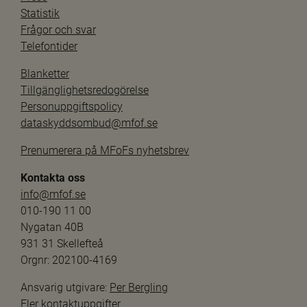
Statistik
Frågor och svar
Telefontider
Blanketter
Tillgänglighetsredogörelse
Personuppgiftspolicy
dataskyddsombud@mfof.se
Prenumerera på MFoFs nyhetsbrev
Kontakta oss
info@mfof.se
010-190 11 00
Nygatan 40B
931 31 Skellefteå
Orgnr: 202100-4169
Ansvarig utgivare: 
Per Bergling
Fler kontaktuppgifter