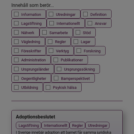
Innehåll som berör...
Information
Utredningar
Definition
Lagstiftning
Internationellt
Ansvar
Nätverk
Samarbete
Stöd
Vägledning
Regler
Lagar
Föreskrifter
Verktyg
Forskning
Administration
Publikationer
Ursprungsländer
Ursprungssökning
Oegentligheter
Barnperspektivet
Utbildning
Psykisk hälsa
Adoptionsbeslutet
Lagstiftning
Internationellt
Regler
Utredningar
I Sverige innebär adoption att barnet får samma juridiska