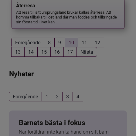
Återresa
Att resa till sitt ursprungsland brukar kallas återresa. Att
komma tillbaka till det land där man föddes och tillbringade
sin första tid i livet kan ...
Föregående
8
9
10
11
12
13
14
15
16
17
Nästa
Nyheter
Föregående
1
2
3
4
Barnets bästa i fokus
När föräldrar inte kan ta hand om sitt barn 