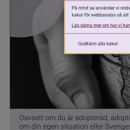
På mfof.se använder vi nödvä
kakor för webbanalys så att 
Läs gärna mer om hur vi han
Godkänn alla kakor
Oavsett om du är adopterad, adoptiv
om din egen situation eller Sverig