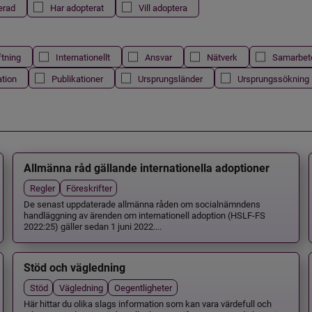
erad
Har adopterat
Vill adoptera
ftning
Internationellt
Ansvar
Nätverk
Samarbet
ation
Publikationer
Ursprungsländer
Ursprungssökning
Allmänna råd gällande internationella adoptioner
Regler
Föreskrifter
De senast uppdaterade allmänna råden om socialnämndens
handläggning av ärenden om internationell adoption (HSLF-FS
2022:25) gäller sedan 1 juni 2022....
Stöd och vägledning
Stöd
Vägledning
Oegentligheter
Här hittar du olika slags information som kan vara värdefull och