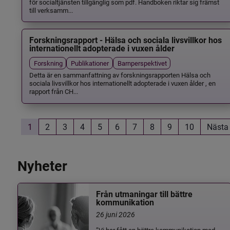
för socialtjänsten tillgänglig som pdf. Handboken riktar sig främst
till verksamm...
Forskningsrapport - Hälsa och sociala livsvillkor hos
internationellt adopterade i vuxen ålder
Forskning
Publikationer
Barnperspektivet
Detta är en sammanfattning av forskningsrapporten Hälsa och
sociala livsvillkor hos internationellt adopterade i vuxen ålder , en
rapport från CH...
1
2
3
4
5
6
7
8
9
10
Nästa
Nyheter
Från utmaningar till bättre
kommunikation
26 juni 2026
”Vi har fått en bättre kommunikation med