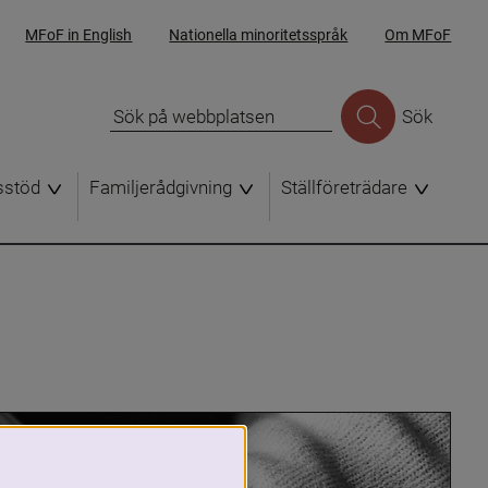
MFoF in English
Nationella minoritetsspråk
Om MFoF
Sök
sstöd
Familjerådgivning
Ställföreträdare