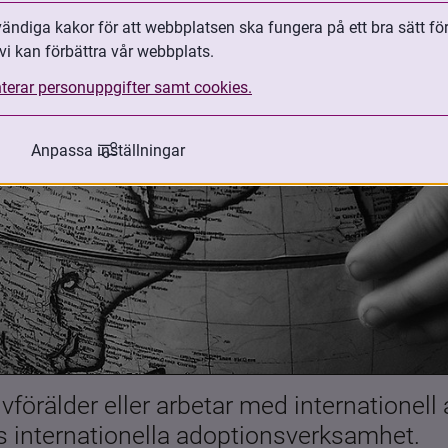
ndiga kakor för att webbplatsen ska fungera på ett bra sätt fö
vi kan förbättra vår webbplats.
terar personuppgifter samt cookies.
Anpassa inställningar
förälder eller arbetar med internationell
es internationella adoptionsverksamhet.