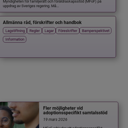
Myndigheten för familjerätt och föräldraskapsstöd (MFoF) på
uppdrag av Sveriges regering. Må...
Allmänna råd, förskrifter och handbok
Lagstiftning
Regler
Lagar
Föreskrifter
Barnperspektivet
Information
Fler möjligheter vid
adoptionsspecifikt samtalsstöd
19 mars 2026
MFoF erbjuder ett adoptionsspecifikt