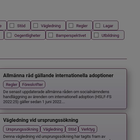
e
Stöd
Vägledning
Regler
Lagar
Oegentligheter
Barnperspektivet
Utbildning
Allmänna råd gällande internationella adoptioner
Regler
Föreskrifter
De senast uppdaterade allmänna råden om socialnämndens
handläggning av ärenden om internationell adoption (HSLF-FS
2022:25) gäller sedan 1 juni 2022....
Vägledning vid ursprungssökning
Ursprungssökning
Vägledning
Stöd
Verktyg
Denna vägledning vid ursprungssökning har tagits fram av