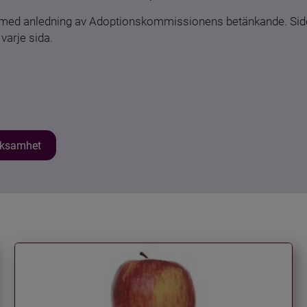
n med anledning av Adoptionskommissionens betänkande. Sido
varje sida.
erksamhet