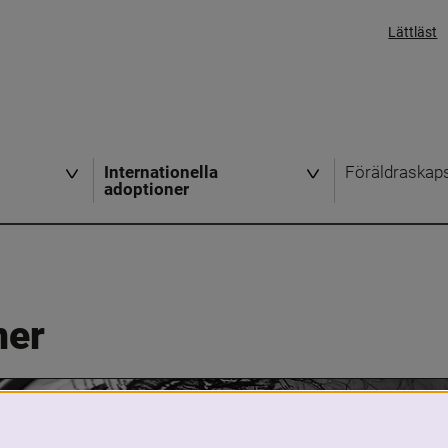
Lättläst
Internationella
Föräldraskap
adoptioner
ner