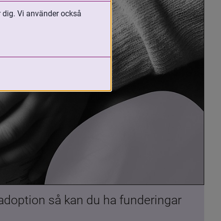
r dig. Vi använder också
 adoption så kan du ha funderingar 