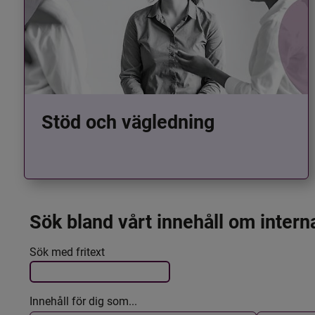
Stöd och vägledning
Sök bland vårt innehåll om intern
Det här formuläret postas automatiskt
Filtrera resultatet
Sök med fritext
Innehåll för dig som...