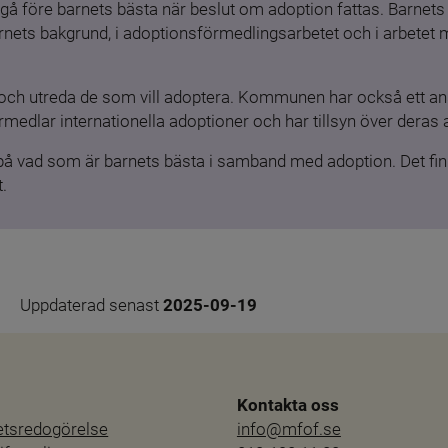
gå före barnets bästa när beslut om adoption fattas. Barnets b
barnets bakgrund, i adoptionsförmedlingsarbetet och i arbetet
och utreda de som vill adoptera. Kommunen har också ett ansv
medlar internationella adoptioner och har tillsyn över deras 
 på vad som är barnets bästa i samband med adoption. Det finn
.
Uppdaterad senast 
2025-09-19
Kontakta oss
hetsredogörelse
info@mfof.se